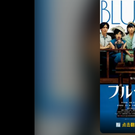
收藏
⭐
⭐️ 评
天天领红包
🔄 点击