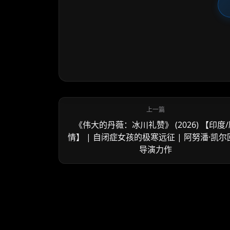
《伟大的丹薇：冰川礼赞》 (2026) 【印度
情】 | 自闭症女孩的极寒远征 | 阿努潘·凯尔
导演力作