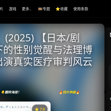
片
游戏
更多..
🎞️专题
⭐️收藏
使用条款
2025) 【日本/剧
代下的性别觉醒与法理博
衔出演真实医疗审判风云
👇翻转海报！
🔥找片神器🔥
⭐️ 7.0