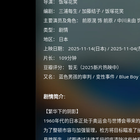
导演： 饭塚花笑
编剧： 三浦每生 / 加藤结子 / 饭塚花笑
主要演员及角色： 前原滉 饰 前原 / 中川未由 饰 
类型： 剧情
地区： 日本
上映日期： 2025-11-14(日本) / 2025-11-0
片长： 109分钟
豆瓣评分： 暂无（2025新片热映中）
又名： 蓝色男孩的审判 / 变性事件 / Blue Boy Tr
剧情简介
：
【繁华下的阴影】
1960年代的日本正处于奥运会与世博会带来
为了整顿市容与加强管理，检方将目标瞄准了
昌雄医生，试图通过法律手段彻底清除这些被称