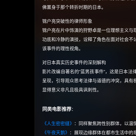
佛置身于那个转折时期的日本。
锦户亮突破性的律师形象
锦户亮在片中饰演的狩野卓是一位理想主义与
功底和冷静的演技，诠释了角色在面对社会不
该事件的理性视角。
对日本真实历史事件的深刻解构
影片改编自著名的“蓝男孩事件”，这是日本法
呈现，引导观众思考法律与道德的冲突，具有
显得意义非凡且极具讽刺性。
同类电影推荐
：
《人生密密缝》
：同样聚焦跨性别群体，以温
《午夜天鹅》
：展现边缘群体在都市生活中的