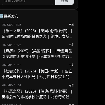
搜索
🆕最新发布
2026/8/9 18:35
电影
《乐土之狱》 (2026) 【英国/剧情/爱情】 |
殖民时代种植园的禁忌之恋 | 绝境少女反抗
封建枷锁的命运悲歌
2026/8/9 18:25
电影
《麻痹》 (2025) 【美国/惊悚】 | 新型毒品
引发城市无差别狂暴 | 低成本警匪对抗罪恶
链条
2026/8/9 16:15
电影
《社会契约》 (2026) 【美国/惊悚】 | 独立
小成本末日人性困局 | 七月四日晚宴上的生
死逃生席位争夺
2026/8/9 15:51
电影
《万恶之恶》 (2026) 【瑞典/喜剧/犯罪】 |
英雄后代的恶棍学校卧底记 | 北欧奇幻轻喜
剧版《黑袍纠察队》