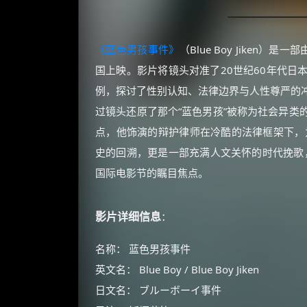
《蓝色男孩事件》
（Blue Boy Jiken
国上映。影片将镜头对准了20世纪60年代日
例，探讨了性别认知、法律边界与人性尊严的
过镜头还原了那个“蓝色男孩”被称为社会异类
点，他饰演的辩护律师在冷酷的法律框架下，为
史的回溯，更是一部充满人文关怀的时代挽歌，
国际电影节的瞩目焦点。
影片详细信息
：
名称： 蓝色男孩事件
英文名： Blue Boy / Blue Boy Jiken
日文名： ブルーボーイ事件