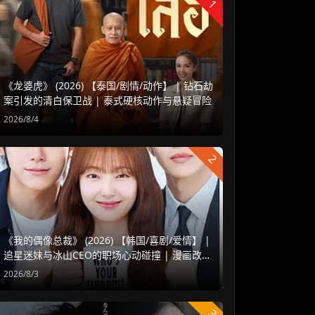
1
《龙婆虎》 (2026) 【泰国/剧情/动作】 | 钻石劫
案引发的清白保卫战 | 泰式硬核动作与悬疑冒险
2026/8/4
2
《我的偶像总裁》 (2026) 【韩国/喜剧/爱情】 |
追星迷妹与冰山CEO的职场心动碰撞 | 漫画改编
浪漫甜宠新剧
2026/8/3
3