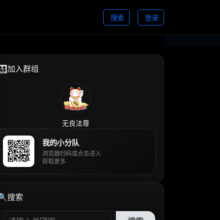
搜索
登录
👨‍👩‍👧‍👦加入群组
无良法尊
我的小分队
浏览器扫码或点击进入
获取更多
🔍搜索