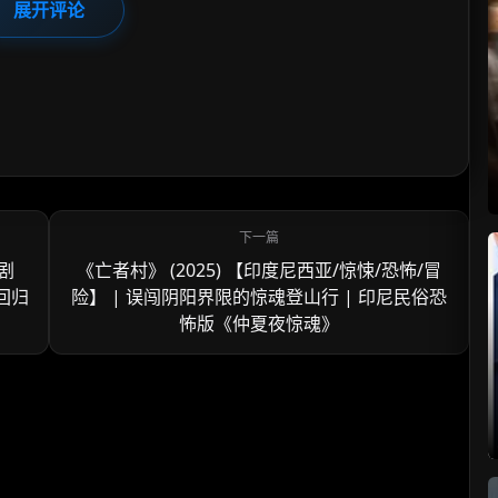
展开评论
/剧
《亡者村》 (2025) 【印度尼西亚/惊悚/恐怖/冒
回归
险】 | 误闯阴阳界限的惊魂登山行 | 印尼民俗恐
怖版《仲夏夜惊魂》