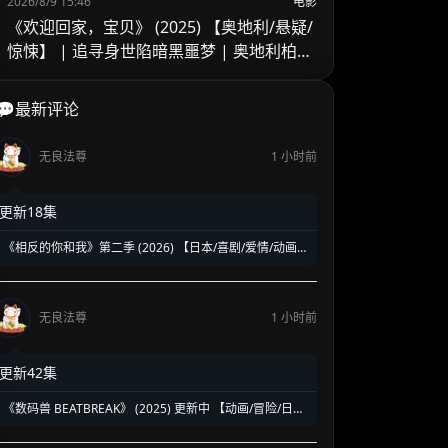
2026/8/9 15:46
电影
《欢迎回家，宝贝》 (2025) 【奥地利/悬疑/
惊悚】 | 追寻身世陷暗黑噩梦 | 奥地利柏林
电影节入围悬疑新作
💬最新评论
无良法尊
1 小时前
更新18集
《相反的你和我》第二季 (2026) 【日本/喜剧/爱情/动画】
| 反差萌情侣的超甜双向奔赴 | 纯度极高的年度神级狗粮
番
无良法尊
1 小时前
更新42集
《数码兽 BEATBREAK》 (2025) 更新中 【动画/冒险/日
本】 1080P 700M/集 数码宝贝系列全新力作 | AI时代的新
数码冒险