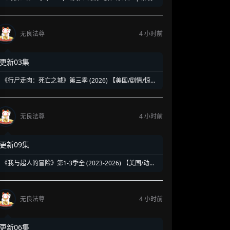
谢里丹高标特工宇宙回归 | 豪华阵容延续高水准硬核谍战
无良法尊
4 小时前
更新03集
《行尸走肉：死亡之城》第三季 (2026) 【美国/剧情/惊悚/
恐怖/冒险】 | 玛姬与尼根的曼哈顿绝境终局 | 丧尸围城下
的末日恩怨新篇章
无良法尊
4 小时前
更新09集
《我与超人的冒险》第1-3季全 (2023-2026) 【美国/动画/
动作/科幻】 | 传统超级英雄的热血青春大冒险 | 经典DC
超人的热血纯爱日漫风神作
无良法尊
4 小时前
更新06集