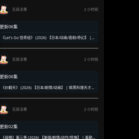
无良法尊
2 小时前
更新06集
《Let's Go 怪奇组》 (2026) 【日本/动画/喜剧/奇幻】 |
怕鬼少年与废柴妖怪的搞怪日常 | 2026七月新番黑马级怪
诞喜剧
无良法尊
2 小时前
更新06集
《炒翻天》 (2026) 【日本/剧情/动画】 | 暗黑料理天才的
狂傲之战 | 中华美食与极致激斗的爆燃碰撞
无良法尊
2 小时前
更新02集
《母狮》第三季 (2026) 【美国/剧情/动作/惊悚】 | 泰勒·