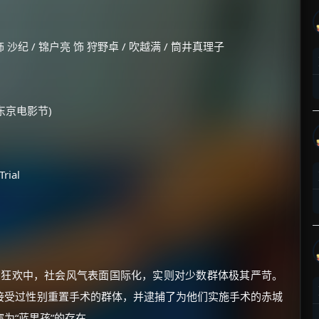
沙纪 / 锦户亮 饰 狩野卓 / 吹越满 / 筒井真理子
4(东京电影节)
ial
的狂欢中，社会风气表面国际化，实则对少数群体极其严苛。
接受过性别重置手术的群体，并逮捕了为他们实施手术的赤城
为“蓝男孩”的存在。