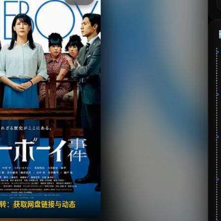
《ブルーボーイ事件》
分：7.0 | 🎬 2025年
夸克网盘
百度网盘
🧧️
失效请反馈
翻转：获取网盘链接与动态