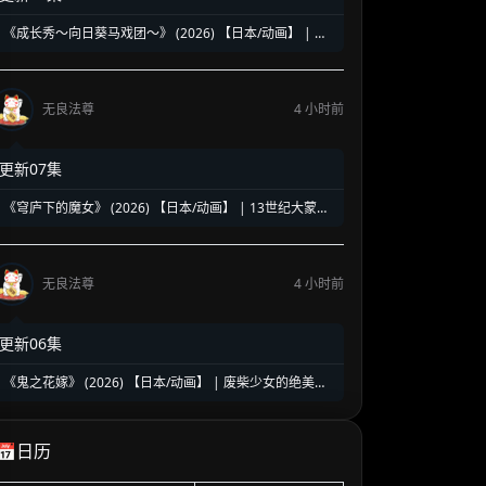
《成长秀～向日葵马戏团～》 (2026) 【日本/动画】 | 昭
和废柴马戏团的逆袭盛宴 | 怀旧治愈版的《少女歌剧》
无良法尊
4 小时前
更新07集
《穹庐下的魔女》 (2026) 【日本/动画】 | 13世纪大蒙古
国的魔女复仇史诗 | 知识即武器的暗黑历史巨作
无良法尊
4 小时前
更新06集
《鬼之花嫁》 (2026) 【日本/动画】 | 废柴少女的绝美逆
袭神话 | 顶级妖王独宠一人的和风恋爱天花板
📅日历