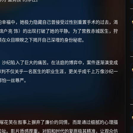
的幸福中，她极力隐藏自己曾接受过性别重置手术的过去，渴
锦户亮 饰）的出现打破了她的平静。为了营救赤城医生，狩
须在众目睽睽之下揭开自己深埋的身份秘密。
×
🧧 福利领取站
☕
，沙纪陷入了巨大的痛苦。在法庭的博弈中，案件逐渐演变成
审判不仅关乎一名医生的职业生涯，更关乎成千上万像沙纪一
哪怕一丝尊严。
朋友们辛苦了 💦
你需要的各种会员，都可低价购买！
如夸克12个月送14天 最低75元！
价格有浮动，请直接搜索查最低价！
还有支付宝现金红包、外卖红包、
优惠券、活动红包，每日可领。
塚花笑在叙事上摒弃了廉价的同情，而是通过细腻的心理描
拉扯。影片质感厚重，对昭和时代的复原极其精准，让观众仿