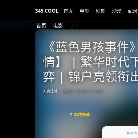
345.COOL
首页
电影
剧集
动漫
纪录
首页
电影
正文
《蓝色男孩事件》 (
情】 | 繁华时
弈 | 锦户亮领
无良法尊
发表于 2026/5/15 20:06
🔍站内搜索