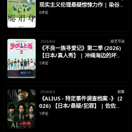
现实主义伦理悬疑惊悚力作 | 染谷将
太剖析老龄化社会与人性疯狂
0评论
2026/8/4
综艺节目
《不良一族寻爱记》第二季 (2026)
【日本/真人秀】 | 冲绳海边的坏男
孩坏女孩蜕变 | 暴走族热血浪漫爱情
1评论
真人秀
08-11
2026/8/3
剧集
《ALIUS - 特定事件调查档案 -》 (2
026) 【日本/悬疑/犯罪】 | 佐佐木
藏之介沉浸式缉凶 | 科学无法解释的
×
1评论
🧧 福利领取站
悬疑悬案
第4集