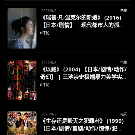
☕
2026/8/2
电影
《瑞普·凡·温克尔的新娘》 (2016)
朋友们辛苦了 💦
【日本/剧情】 | 现代都市人的孤独
你需要的各种会员，都可低价购买！
与虚拟救赎 | 岩井俊二8.0分冷艳细
如夸克12个月送14天 最低75元！
0评论
价格有浮动，请直接搜索查最低价！
腻的高分力作
还有支付宝现金红包、外卖红包、
优惠券、活动红包，每日可领。
2026/8/2
电影
《以藏》 (2004) 【日本/剧情/动作/
⚡
前往【大淘客】领红包
奇幻】 | 三池崇史极端暴力美学实验
| 风格化极强的超现实血腥邪典（C
0评论
ult片）
☕ 海外大侠？通过 Ko-fi 赐茶
2026/8/2
电影
《生存还是毁灭之犯罪者》 (1999)
【日本/剧情/喜剧/动作/惊悚/犯