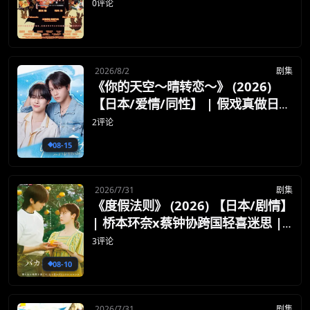
罪】 | 三池崇史暴力美学癫狂邪典 |
0评论
豆瓣7.5分极具争议的 Cult 片狂欢
2026/8/2
剧集
《你的天空～晴转恋～》 (2026)
【日本/爱情/同性】 | 假戏真做日式
轻喜剧 | 适合轻松消遣的常规甜宠短
2评论
剧
08-15
2026/7/31
剧集
《度假法则》 (2026) 【日本/剧情】
| 桥本环奈x蔡钟协跨国轻喜迷思 |
适合下饭放松的日韩海滨漫改小品
3评论
08-10
2026/7/31
剧集