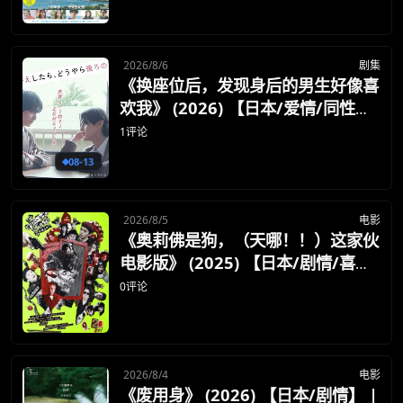
2026/8/6
剧集
《换座位后，发现身后的男生好像喜
欢我》 (2026) 【日本/爱情/同性】
| 班级焦点大帅哥 x 纯情懵懂男高中
1评论
生 | 换座位引发的直球高甜校园BL
08-13
2026/8/5
电影
《奥莉佛是狗，（天哪！！）这家伙
电影版》 (2025) 【日本/剧情/喜剧/
奇幻】 | 小田切让自编自导自演神剧
0评论
影版化 | 穿着狗偶服的中年大叔警犬
重磅回归
2026/8/4
电影
《废用身》 (2026) 【日本/剧情】 |