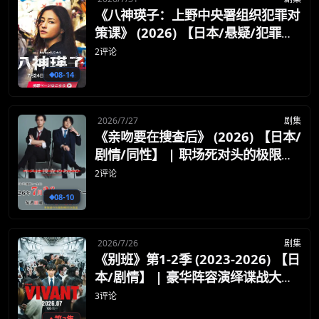
《八神瑛子：上野中央署组织犯罪对
策课》 (2026) 【日本/悬疑/犯罪】
| 游走游离黑白边缘的游侠女警 | 经
2评论
典日系游侠警匪小说的硬派重塑
08-14
2026/7/27
剧集
《亲吻要在搜查后》 (2026) 【日本/
剧情/同性】 | 职场死对头的极限拉
扯 | 年下毒舌精英攻 x 纯情大叔刑
2评论
警受的爆笑办公室恋情
08-10
2026/7/26
剧集
《别班》第1-2季 (2023-2026) 【日
本/剧情】 | 豪华阵容演绎谍战大作
| TBS日剧史上最高制作费神作
3评论