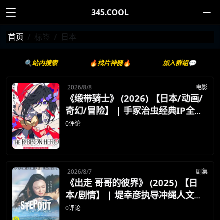
345.COOL
首页
标签
日本
🔍站内搜索
🔥找片神器🔥
加入群组💬
2026/8/8
电影
《缎带骑士》 (2026) 【日本/动画/
奇幻/冒险】 | 手冢治虫经典IP全新
重塑 | 执剑少女的绝境反抗与英雄救
0评论
赎
2026/8/7
剧集
《出走 哥哥的彼界》 (2025) 【日
本/剧情】 | 堤幸彦执导冲绳人文新
作 | 舞蹈灵动与家庭羁绊的写实交响
0评论