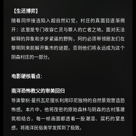
【生还博弈】
☕ 海外大侠？通过 Ko-fi 赐茶
随着同伴接连陷入超自然幻觉，村庄的真面目逐渐揭
开：这里是专门收容亡灵与罪人的亡者之地。面对无法
解释的异象和步步紧逼的野狗，阿约必须带领朋友们在
黎明到来前解开集市的谜题，否则他们将永远成为这个
阴森村庄的一部分。
电影硬核看点
：
南洋恐怖教父的审美回归
导演黎刹·曼托瓦尼擅长利用印尼独特的自然景观营造恐
怖感。本片中，他将茂密的原始森林与阴森的古村落建
筑相结合，每一帧画面都透着一股潮湿、腐朽的窒息
感，将南洋民俗美学发挥到了极致。