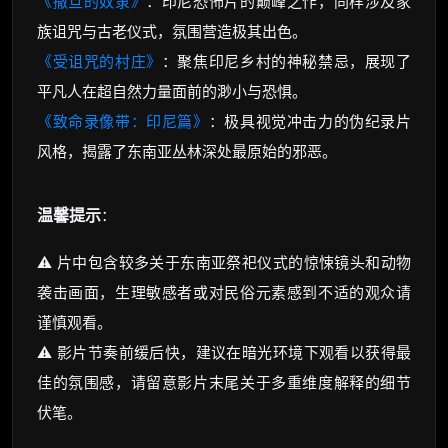
《撒旦的奴隶》
：印尼恐怖片的巅峰之作，同样涉及家
族诅咒与古老仪式，氛围营造极其出色。
《受诅咒的村庄》
：聚焦印尼乡村的神秘禁忌，展现了
平凡人在超自然力量面前的渺小与恐惧。
《致命录像带：印尼篇》
：极具视觉冲击力的伪纪录片
风格，揭露了东南亚丛林深处最原始的邪恶。
温馨提示
：
⚠️ 片中包含较多关于东南亚祭祀仪式的惊悚镜头和动物
袭击画面，生理敏感者或对民俗元素感到不适的观众请
谨慎观看。
⚠️ 影片节奏前缓后快，建议在暗光环境下观看以获得最
佳的氛围感，请留意影片末尾关于多重维度解释的细节
伏笔。