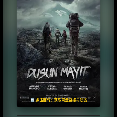
⭐️ 评分：3.0 | 🎬 2025年
夸克网盘
百度网盘
🧧️
天天领红包
失效请反馈
🔄 点击翻转：获取网盘链接与动态