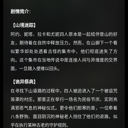
剧情简介
：
【山境迷踪】
×
阿约、妮塔、拉卡和尤妮四人原本是一起结伴登山的好
🧧 福利领取站
友，期待着在自然中释放压力。然而，在山脚下一个看
☕
似繁华却处处透着古怪的集市中，他们彻底迷失了方
向。这个集市在当地传说中是连接人间与异维度的交界
面，一旦踏入便难以回头。
朋友们辛苦了 💦
你需要的各种会员，都可低价购买！
【诡异祭典】
如夸克12个月送14天 最低75元！
价格有浮动，请直接搜索查最低价！
在寻找下山道路的过程中，四人被迫进入了一个被诅咒
笼罩的村庄。那里正在举行一场名为民俗节庆、实则充
还有支付宝现金红包、外卖红包、
优惠券、活动红包，每日可领。
满邪恶气息的神秘仪式。更令他们胆寒的是，一位牵着
八条野狗、面目阴沉的神秘老人挡住了他们的退路，似
⚡
前往【大淘客】领红包
乎在执行某种古老的守护规则。