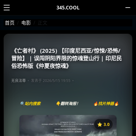
345.COOL
首页
电影
正文
《亡者村》 (2025) 【印度尼西亚/惊悚/恐怖/
冒险】 | 误闯阴阳界限的惊魂登山行 | 印尼民
俗恐怖版《仲夏夜惊魂》
无良法尊
发表于 2026/5/15 19:55
🔍站内搜索
👇翻转海报！
🔥找片神器🔥
⭐️ 3.0
《Dusun Mayit》
收藏
⭐