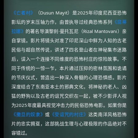
《亡者村》
（Dusun Mayit）是2025年印度尼西亚恐怖
影坛的岁末压轴力作，由曾执导过经典恐怖系列
《昆蒂
拉娜》
的著名导演黎刹·曼托瓦尼（Rizal Mantovani）亲
自掌镜。影片将镜头对准了印尼深山中鲜为人知的古老
民俗与超自然传说，讲述了四名登山者在神秘集市迷路
后，误入一个连接不同维度的恐怖村庄的惊险故事。不
同于传统的一惊一乍，本片通过压抑的密林氛围和诡谲
的节庆仪式，营造出一种深入骨髓的心理恐惧感。影片
深度结合了东南亚本土的邪典文化，将神秘的老人、凶
猛的野狗以及古老的诅咒交织在一起，被不少影评人视
为2025年度最具视觉冲击力的民俗恐怖电影。如果你是
《撒旦的奴隶》
或
《受诅咒的村庄》
这类南洋风格恐怖
片的忠实拥趸，这部挑战生理与心理极限的作品绝对不
容错过。