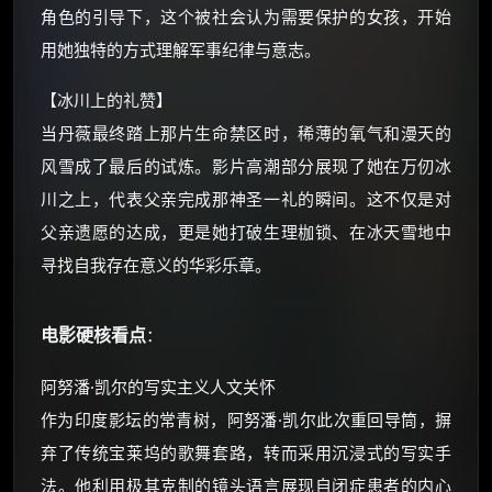
⚡
前往【大淘客】领红包
角色的引导下，这个被社会认为需要保护的女孩，开始
用她独特的方式理解军事纪律与意志。
☕ 海外大侠？通过 Ko-fi 赐茶
【冰川上的礼赞】
当丹薇最终踏上那片生命禁区时，稀薄的氧气和漫天的
风雪成了最后的试炼。影片高潮部分展现了她在万仞冰
川之上，代表父亲完成那神圣一礼的瞬间。这不仅是对
父亲遗愿的达成，更是她打破生理枷锁、在冰天雪地中
寻找自我存在意义的华彩乐章。
电影硬核看点
：
阿努潘·凯尔的写实主义人文关怀
作为印度影坛的常青树，阿努潘·凯尔此次重回导筒，摒
弃了传统宝莱坞的歌舞套路，转而采用沉浸式的写实手
法。他利用极其克制的镜头语言展现自闭症患者的内心