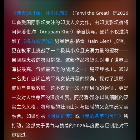
《伟大的丹薇：冰川礼赞》
（Tanvi the Great）是2026
年备受国际影坛关注的印度人文力作，由印度影坛宿将
阿努潘·凯尔（Anupam Kher）亲自执导。影片不仅邀请
到了
《权力的游戏》
男星伊恩·格雷（Iain Glen）加盟，
更在叙事上挑战了一个极其小众且充满力量的题材——
自闭症患者的极限挑战。这部作品将镜头对准了世界上
海拔最高、气候最恶劣的战场之一：锡亚琴冰川。通过
一名患有自闭症的平凡女孩丹薇的视角，探讨了遗愿、
偏见与自我救赎。这不仅是一次地理层面的远征，更是
一次对人性尊严的深度礼赞。阿努潘·凯尔以其细腻的现
实主义风格，将印度的壮丽山河与细腻的父女情感完美
融合。如果你被
《阿甘正传》
或
《我的名字叫可汗》
所
打动，这部关于勇气与执着的2026年度励志巨制绝对不
容错过。