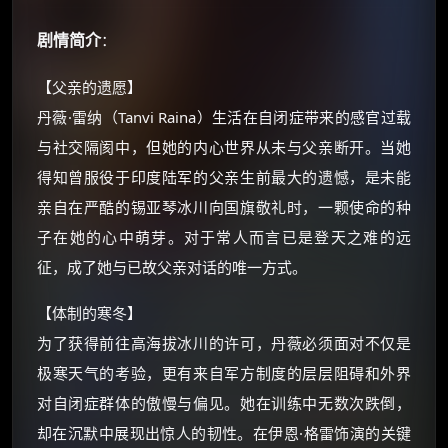
剧情简介
：
【父亲的遗愿】
丹薇·雷纳（Tanvi Raina）生活在自闭症带来的感官过载
×
与社交隔阂中，但她的内心世界从未与父亲断开。当她
🧧 福利领取站
得知曾服役于印度陆军的父亲生前最大的遗憾，是未能
☕
亲自在严酷的锡亚琴冰川向国旗敬礼时，一颗使命的种
子在她的心中萌芽。对于常人而言已是登天之难的远
征，成了她与已故父亲对话的唯一方式。
朋友们辛苦了 💦
你需要的各种会员，都可低价购买！
【体制的寒冬】
如夸克12个月送14天 最低75元！
价格有浮动，请直接搜索查最低价！
为了获得前往高海拔冰川的许可，丹薇必须面对不仅是
极寒天气的考验，更有来自军方制度的层层阻碍和外界
还有支付宝现金红包、外卖红包、
优惠券、活动红包，每日可领。
对自闭症群体的傲慢与偏见。她在训练中无数次跌倒，
却在沉默中展现出惊人的韧性。在伊恩·格雷饰演的关键