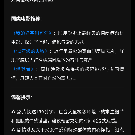
同类电影推荐
：
《我的名字叫可汗》
：印度影史上最经典的自闭症题材
电影，探讨了信仰、偏见与爱的无界。
《12年级的失败》
：近年来最火的热血印度励志片，展
现了底层人群在极端困境下的奋斗与尊严。
《攀登者》
：同样涉及极高海拔的极限挑战与家国情
怀，展现人类面对自然的意志力。
温馨提示
：
⚠️ 影片长达150分钟，包含大量极寒环境下的求生细节
和细腻的情感铺垫，建议预留充足的时间沉浸式观看。
⚠️ 剧情涉及关于父女情感和特殊群体的内心挣扎，泪点