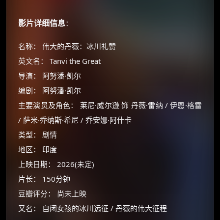
影片详细信息
：
名称： 伟大的丹薇：冰川礼赞
英文名： Tanvi the Great
导演： 阿努潘·凯尔
编剧： 阿努潘·凯尔
主要演员及角色： 莱尼·威尔逊 饰 丹薇·雷纳 / 伊恩·格雷
/ 萨米·乔纳斯·希尼 / 乔安娜·阿什卡
类型： 剧情
地区： 印度
上映日期： 2026(未定)
片长： 150分钟
豆瓣评分： 尚未上映
又名： 自闭女孩的冰川远征 / 丹薇的伟大征程