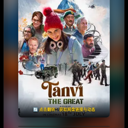
⭐️ 评分：6.5 | 🎬 2025年
夸克网盘
百度网盘
🧧️
天天领红包
失效请反馈
🔄 点击翻转：获取网盘链接与动态