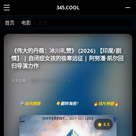
345.COOL
首页
电影
正文
《伟大的丹薇：冰川礼赞》 (2026) 【印度/剧
情】 | 自闭症女孩的极寒远征 | 阿努潘·凯尔回
归导演力作
无良法尊
发表于 2026/5/15 20:19
🔍站内搜索
👇翻转海报！
🔥找片神器🔥
⭐️ 6.5
《तन्वी द ग्रेट》
收藏
⭐