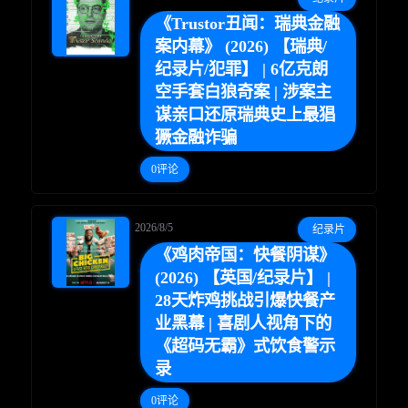
《Trustor丑闻：瑞典金融
案内幕》 (2026) 【瑞典/
纪录片/犯罪】 | 6亿克朗
空手套白狼奇案 | 涉案主
谋亲口还原瑞典史上最猖
獗金融诈骗
0评论
2026/8/5
纪录片
《鸡肉帝国：快餐阴谋》
(2026) 【英国/纪录片】 |
28天炸鸡挑战引爆快餐产
业黑幕 | 喜剧人视角下的
《超码无霸》式饮食警示
录
0评论