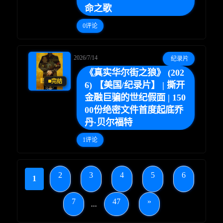
命之歌
0评论
2026/7/14
纪录片
《真实华尔街之狼》 (202
完结
6) 【美国/纪录片】 | 撕开
金融巨骗的世纪假面 | 150
00份绝密文件首度起底乔
丹·贝尔福特
1评论
2
3
4
5
6
1
7
47
»
...