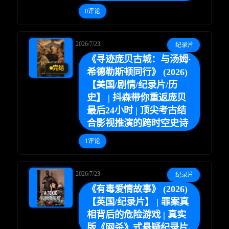
0评论
☕ 海外大侠？通过 Ko-fi 赐茶
2026/7/23
纪录片
《寻迹庞贝古城：与汤姆·
完结
希德勒斯顿同行》 (2026)
【美国/剧情/纪录片/历
史】 | 抖森带你重返庞贝
最后24小时 | 顶尖考古结
合影视推演的跨时空史诗
1评论
2026/7/23
纪录片
《有毒爱情故事》 (2026)
【英国/纪录片】 | 罪案真
相背后的危险游戏 | 真实
版《网杀》式悬疑纪录片