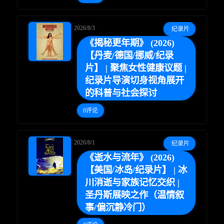
2026/8/3
纪录片
《揭秘更年期》 (2026)
【丹麦/德国/挪威/纪录
片】 | 聚焦女性健康议题 |
纪录片导演切身视角展开
的科普与社会探讨
0评论
2026/8/1
纪录片
《逝水与流年》 (2026)
【美国/冰岛/纪录片】 | 冰
川消逝与家族记忆交织 |
圣丹斯展映之作（温情叙
事/偏沉静冷门）