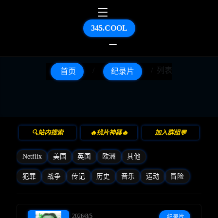
345.COOL
列表
首页
纪录片
🔍站内搜索
🔥找片神器🔥
加入群组💬
Netflix
美国
英国
欧洲
其他
犯罪
战争
传记
历史
音乐
运动
冒险
2026/8/5
纪录片