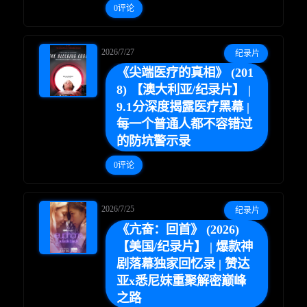
0评论
2026/7/27
纪录片
《尖端医疗的真相》 (201
×
🧧 福利领取站
8) 【澳大利亚/纪录片】 |
9.1分深度揭露医疗黑幕 |
☕
每一个普通人都不容错过
的防坑警示录
0评论
朋友们辛苦了 💦
你需要的各种会员，都可低价购买！
如夸克12个月送14天 最低75元！
2026/7/25
纪录片
价格有浮动，请直接搜索查最低价！
《亢奋：回首》 (2026)
【美国/纪录片】 | 爆款神
还有支付宝现金红包、外卖红包、
剧落幕独家回忆录 | 赞达
优惠券、活动红包，每日可领。
亚x悉尼妹重聚解密巅峰
之路
⚡
前往【大淘客】领红包