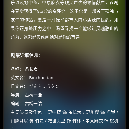
乐以及野中蓝、中原麻衣等顶尖声优的倾情献声，该剧
在豆瓣获得了8.3分的高评价。这不仅是一部关于孤独与
友情的作品，更是一剂抚平都市人内心焦躁的良药。如
果你正身处压力之中，渴望寻找一个能够让灵魂静止的
角落，这部经典动画绝对是你的首选。
剧集详细信息
：
名称： 备长炭
英文名： Binchou-tan
日文名： びんちょうタン
导演： 古桥一浩
编剧： 古桥一浩
主要演员及角色： 野中蓝 饰 备长炭 / 野川樱 饰 栎炭 /
门胁舞以 饰 竹炭 / 福圆美里 饰 竹林 / 中原麻衣 饰 桉树