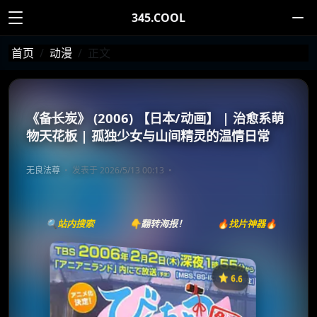
345.COOL
首页
动漫
正文
《备长炭》 (2006) 【日本/动画】 | 治愈系萌
物天花板 | 孤独少女与山间精灵的温情日常
无良法尊
发表于 2026/5/13 00:13
🔍站内搜索
👇翻转海报！
🔥找片神器🔥
⭐️ 6.6
《备长炭》
收藏
⭐
⭐️ 评分：6.6 | 🎬 2006年