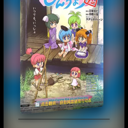
✅ 已完结
夸克网盘
🧧️
天天领红包
失效请反馈
🔄 点击翻转：获取网盘链接与动态