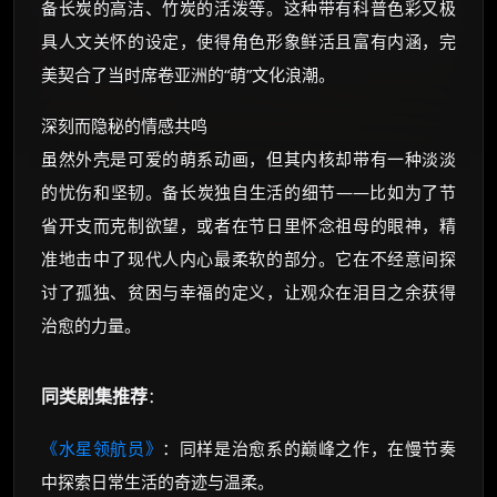
备长炭的高洁、竹炭的活泼等。这种带有科普色彩又极
具人文关怀的设定，使得角色形象鲜活且富有内涵，完
美契合了当时席卷亚洲的“萌”文化浪潮。
深刻而隐秘的情感共鸣
虽然外壳是可爱的萌系动画，但其内核却带有一种淡淡
的忧伤和坚韧。备长炭独自生活的细节——比如为了节
省开支而克制欲望，或者在节日里怀念祖母的眼神，精
准地击中了现代人内心最柔软的部分。它在不经意间探
讨了孤独、贫困与幸福的定义，让观众在泪目之余获得
治愈的力量。
同类剧集推荐
：
《水星领航员》
：同样是治愈系的巅峰之作，在慢节奏
中探索日常生活的奇迹与温柔。