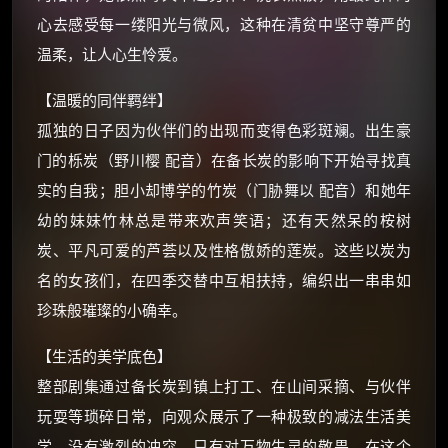
你需要的各种会员，都可低价购买！
心去感受每一缕阳光与微风，这种在清贫中坚守尊严的
如夸克12个月送14天 最低75元！
价格有浮动，请直接搜索查最低价！
温柔，让人心生怜爱。
还有支付宝现金红包、外卖红包、
【温暖的同伴羁绊】
优惠券、活动红包，每日可领。
孤独的日子因为伙伴们的出现而变得色彩斑斓。出生豪
门的栎炭（野川樱 配音）在备长炭的影响下开始寻找真
⚡
前往【大淘客】领红包
实的自我；胆小却博学的竹炭（门胁舞以 配音）和她年
幼的妹妹竹林总是带来欢声笑语；还有天然呆的桉树
☕ 海外大侠？通过 Ko-fi 赐茶
炭、平凡可爱的芦荟以及性格傲娇的莲炭。这些以炭为
名的女孩们，在四季交替中互相扶持，编织出一串串如
珍珠般璀璨的小确幸。
【生活的美学底色】
整部剧集通过备长炭到镇上打工、在山间采摘、与伙伴
玩耍等琐碎日常，向观众展示了一种极致的减法生活美
学。没有激烈的冲突，只有对万物生灵的敬畏。在这个