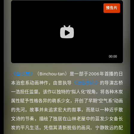
预告片
《备长炭》
（Binchou-tan）是一部于2006年首播的日
本治愈系动画神作，由曾执导
《浪客剑心》
的导演古桥
一浩担任监督。该作以独特的“拟人化”视角，将各种木炭
属性赋予性格各异的萌系少女，开创了早期“空气系”动画
的先河。故事并未追求宏大的叙事，而是以一种近乎散
文诗的节奏，描绘了独居在山林老屋中的蓝发少女备长
炭的平凡生活。凭借其清新脱俗的画风、宁静致远的配