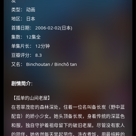
炭
类型： 动画
地区： 日本
首播日期： 2006-02-02(日本)
集数： 12集全
单集片长： 12分钟
豆瓣评分： 8.3
又名： Binchoutan / Binchô tan
剧情简介
：
×
🧧 福利领取站
【孤单的山间老屋】
在苍翠茂密的森林深处，住着一位名叫备长炭（野中蓝
☕
配音）的娇小少女。她头顶备长炭，身着传统的深蓝色
和服，独自守护着祖母留下的破旧老屋。尽管没有家人
朋友们辛苦了 💦
的陪伴，她依然每天早起劳作、洗衣煮饭，用最纯粹的