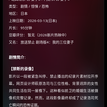
类型： 剧情 / 惊悚 / 恐怖
地区： 日本
上映日期： 2026-03-13(日本)
片长： 95分钟
豆瓣评分： 暂无（2026新片热映中）
又名： 放送禁止 剧场版4：我的三位妻子
剧情简介
：
×
🧧 福利领取站
【禁断的录像】
☕
影片以一段被紧急叫停、禁止播出的纪录片素材拉开序
幕。网页设计师萩原浩司与三位性格、背景迥异的女性
共同生活在同一屋檐下。这种看似前卫的婚姻生活被摄
朋友们辛苦了 💦
像机完整记录。然而，这段影像最终却成了记录浩司死
你需要的各种会员，都可低价购买！
如夸克12个月送14天 最低75元！
亡瞬间的恐怖证据。