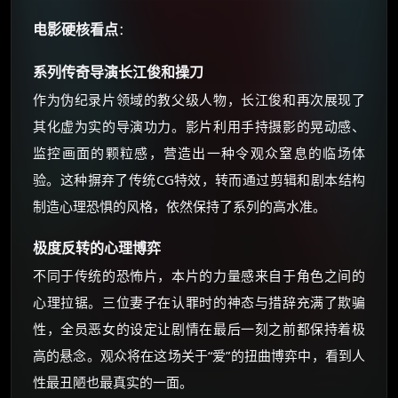
电影硬核看点
：
系列传奇导演长江俊和操刀
作为伪纪录片领域的教父级人物，长江俊和再次展现了
其化虚为实的导演功力。影片利用手持摄影的晃动感、
监控画面的颗粒感，营造出一种令观众窒息的临场体
验。这种摒弃了传统CG特效，转而通过剪辑和剧本结构
制造心理恐惧的风格，依然保持了系列的高水准。
极度反转的心理博弈
不同于传统的恐怖片，本片的力量感来自于角色之间的
心理拉锯。三位妻子在认罪时的神态与措辞充满了欺骗
性，全员恶女的设定让剧情在最后一刻之前都保持着极
高的悬念。观众将在这场关于“爱”的扭曲博弈中，看到人
性最丑陋也最真实的一面。