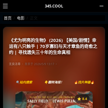
345.COOL
首页
电影
正文
《尤为明亮的生物》 (2026) 【美国/剧情】幸
运有八只触手 | 70岁寡妇与天才章鱼的奇愈之
约 | 寻找遗失三十年的生命真相
无良法尊
发表于 2026/5/9 13:17
🔍站内搜索
👇翻转海报！
🔥找片神器🔥
⭐️ 8.4
《尤为明亮的生物》
收藏
⭐