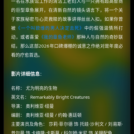
一名在水族馆工作的清洁工老妇人与一只拥有超高智商
的巨型章鱼展开，在清新自然的镜头语言下，将一个关
于家族秘密与心灵救赎的故事讲得丝丝入扣。如果你曾
被
《一个叫欧维的男人决定去死》
中的倔强温情所打
动，或者喜爱
《我的章鱼老师》
那种人与自然的奇妙联
结，那么这部2026年口碑爆棚的诚意之作绝对是年度必
看的疗愈首选。
影片详细信息
：
名称： 尤为明亮的生物
英文名： Remarkably Bright Creatures
导演： 奥利维亚·纽曼
编剧： 奥利维亚·纽曼 / 约翰·惠廷顿
主要演员及角色： 莎莉·菲尔德 饰 托娃·沙利文 / 刘易斯·
普尔曼 饰 卡梅隆·卡斯莫 / 科尔姆·米尼 饰 关键配角