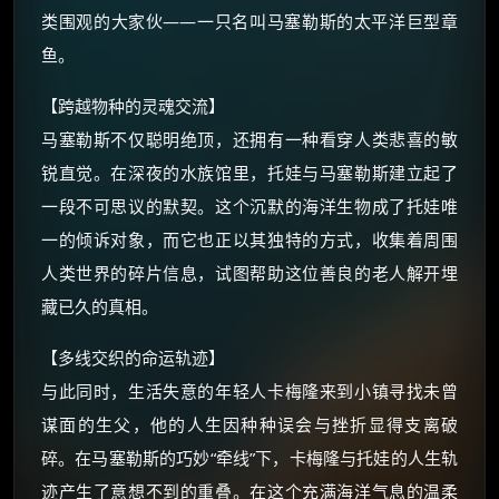
你需要的各种会员，都可低价购买！
类围观的大家伙——一只名叫马塞勒斯的太平洋巨型章
如夸克12个月送14天 最低75元！
价格有浮动，请直接搜索查最低价！
鱼。
还有支付宝现金红包、外卖红包、
【跨越物种的灵魂交流】
优惠券、活动红包，每日可领。
马塞勒斯不仅聪明绝顶，还拥有一种看穿人类悲喜的敏
锐直觉。在深夜的水族馆里，托娃与马塞勒斯建立起了
⚡
前往【大淘客】领红包
一段不可思议的默契。这个沉默的海洋生物成了托娃唯
一的倾诉对象，而它也正以其独特的方式，收集着周围
☕ 海外大侠？通过 Ko-fi 赐茶
人类世界的碎片信息，试图帮助这位善良的老人解开埋
藏已久的真相。
【多线交织的命运轨迹】
与此同时，生活失意的年轻人卡梅隆来到小镇寻找未曾
谋面的生父，他的人生因种种误会与挫折显得支离破
碎。在马塞勒斯的巧妙“牵线”下，卡梅隆与托娃的人生轨
迹产生了意想不到的重叠。在这个充满海洋气息的温柔