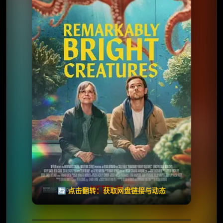
⭐️ 评分：8.4 | 🎬 2026年
夸克网盘
百度网盘
🧧️
天天领红包
失效请反馈
🔄 点击翻转：获取网盘链接与动态