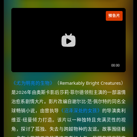
预告片
《尤为明亮的生物》
（Remarkably Bright Creatures）
是2026年由奥斯卡影后莎莉·菲尔德领衔主演的一部温情
治愈系剧情大片。影片改编自谢尔比·范·佩尔特的同名全
球畅销小说，由曾执导
《沼泽深处的女孩》
的导演奥利
维亚·纽曼倾力打造。该片以一种独特且充满灵性的视
角，探讨了孤独、失去与跨越物种的友谊。故事围绕着