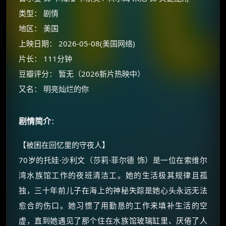
类型： 剧情
地区： 美国
上映日期： 2026-05-08(美国网络)
片长： 111分钟
豆瓣评分： 暂无（2026新片热映中）
又名： 明亮灿烂的你
剧情简介
：
【被困在回忆里的守夜人】
×
🧧 福利领取站
70岁的托娃·沙利文（莎莉·菲尔德 饰）是一位在索维尔
湾水族馆工作的夜班清洁工。她的生活极其规律且孤
☕
独，三十年前儿子在海上的神秘失踪是她心头永远无法
愈合的伤口。她习惯了用勤恳的工作来填补生活的空
朋友们辛苦了 💦
虚，直到她遇见了那个住在水族馆玻璃缸里、厌倦了人