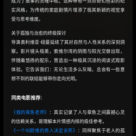
成为了故事的灵魂中枢。这种带有一点点奇幻色彩的纪
实风格，为传统的家庭剧情片增添了极其新颖的视觉享
受与思考维度。
关于孤独与治愈的终极探讨
导演奥利维亚·纽曼延续了其对自然与人性关系的深刻洞
察。影片镜头极美，索维尔湾的阴雨与阳光交替出现，
伴随着悠扬的配乐，营造出一种极其沉浸的阅读式观影
体验。它告诉我们：无论生活多么灰暗，总会有一些意
想不到的联结能够带你走向光明。
同类电影推荐
：
《我的章鱼老师》
：真实记录了人与章鱼之间震撼心灵
的信赖关系，是理解本片情感内核的极佳参考。
《一个叫欧维的男人决定去死》
：同样聚焦于老人的孤