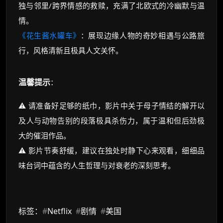
独与邻里/跨界情感的救赎，充满了北欧式的冷幽默与温
情。
《花生酱水罐车》
：展现边缘人物的奇妙相遇与公路旅
行，风格清新且极具人文关怀。
温馨提示
：
⚠️ 请准备好足够的纸巾，影片中关于母子情结的解开以
及人与动物告别的段落极具杀伤力，属于温和但后劲极
大的催泪作品。
⚠️ 影片节奏舒缓，建议在独处时静下心来观看，细细品
味台词中蕴含的人生哲理与对衰老的深刻思考。
标签：
#
Netflix
#
剧情
#
美国