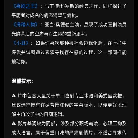
《喜剧之王》
：马丁·斯科塞斯的经典之作，同样探讨了
平庸者对成名的病态渴望与偏执。
《滑稽人物》
：亚当·桑德勒主演，展现了成功喜剧演员
光鲜背后的空虚与对生命的重新思考。
《小丑》
：如果你喜欢那种被社会边缘化后，在压抑中
爆发并试图通过表演寻找存在感的过程，这一部同样能
触动你。
温馨提示
：
⚠️ 片中包含大量关于单口喜剧专业术语和美式幽默梗，
建议选择带有详尽背景注释的字幕版本，以便更好地理
解主角段子中的自嘲逻辑。
⚠️ 影片基调较为阴郁，涉及部分职场霸凌、心理压抑及
成人语言，属于偏重口味的严肃剧情片，不适合寻求传