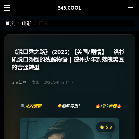
345.COOL
首页
电影
正文
《脱口秀之路》 (2025) 【美国/剧情】 | 洛杉
矶脱口秀圈的残酷物语 | 德州少年到落魄笑匠
的苦涩转型
无良法尊
发表于 2026/5/9 13:11
🔍站内搜索
👇翻转海报！
🔥找片神器🔥
⭐️ 5.3
《Topper》
收藏
⭐