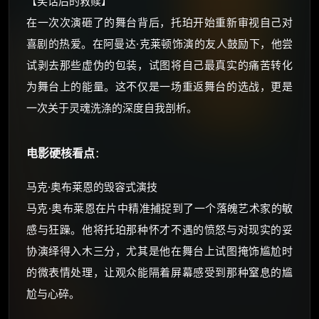
【笑话后的救赎】
⚡
前往【大淘客】领红包
在一次次演砸了的舞台背后，托珀开始重新审视自己对
喜剧的热爱。在阿曼达·克莱顿饰演的友人鼓励下，他尝
☕ 海外大侠？通过 Ko-fi 赐茶
试剥去那些虚伪的包装，试图将自己最真实的痛苦转化
为舞台上的能量。这不仅是一场重返舞台的选战，更是
一次关于灵魂洗涤的深度自我剖析。
电影硬核看点
：
马克·奥布莱恩的毁容式演技
马克·奥布莱恩在片中精准捕捉到了一个落魄艺术家的敏
感与狂躁。他将托珀那种怀才不遇的愤怒与对现实的妥
协演绎得入木三分，尤其是他在舞台上试图掩饰尴尬时
的微表情处理，让观众能隔着屏幕感受到那种窒息的尴
尬与心碎。