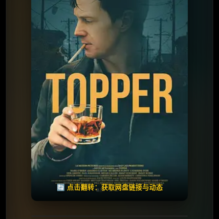
⭐️ 评分：5.3 | 🎬 2025年
夸克网盘
百度网盘
🧧️
天天领红包
失效请反馈
🔄 点击翻转：获取网盘链接与动态