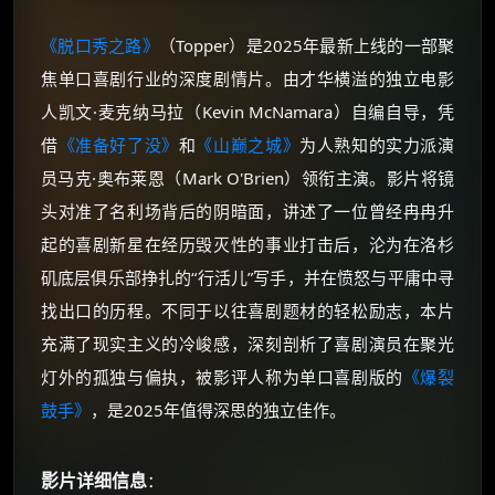
《脱口秀之路》
（Topper）是2025年最新上线的一部聚
焦单口喜剧行业的深度剧情片。由才华横溢的独立电影
人凯文·麦克纳马拉（Kevin McNamara）自编自导，凭
借
《准备好了没》
和
《山巅之城》
为人熟知的实力派演
员马克·奥布莱恩（Mark O'Brien）领衔主演。影片将镜
头对准了名利场背后的阴暗面，讲述了一位曾经冉冉升
起的喜剧新星在经历毁灭性的事业打击后，沦为在洛杉
矶底层俱乐部挣扎的“行活儿”写手，并在愤怒与平庸中寻
找出口的历程。不同于以往喜剧题材的轻松励志，本片
充满了现实主义的冷峻感，深刻剖析了喜剧演员在聚光
灯外的孤独与偏执，被影评人称为单口喜剧版的
《爆裂
鼓手》
，是2025年值得深思的独立佳作。
影片详细信息
：