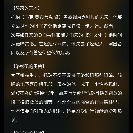
【陨落的天才】
托珀（马克·奥布莱恩 饰）曾被视为喜剧界的未来，他那
充满灵性的段子曾让他距离成名仅一步之遥。然而，一
次突如其来的负面事件和随之而来的“取消文化”让他瞬间
从巅峰跌落。在短短时间内，他失去了经纪人、演出合
×
🧧 福利领取站
同以及所有曾经仰望他的观众。
☕
【洛杉矶的困兽】
为了维持生计，托珀不得不混迹于洛杉矶那些阴暗、简
朋友们辛苦了 💦
陋的地下喜剧俱乐部。现在的他，成了一个性格孤僻、
你需要的各种会员，都可低价购买！
满腹牢骚的“烂梗”写手，靠着重复那些低俗且缺乏创意的
如夸克12个月送14天 最低75元！
段子换取微薄的酬劳。在那个弱肉强食的行业森林里，
价格有浮动，请直接搜索查最低价！
他不仅要面对新人的崛起，还要忍受同行残酷的冷嘲热
还有支付宝现金红包、外卖红包、
讽。
优惠券、活动红包，每日可领。