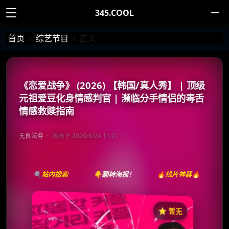
345.COOL
首页
综艺节目
正文
《恋爱战争》 (2026) 【韩国/真人秀】 | 顶级
元祖爱豆化身情感判官 | 濒临分手情侣的毒舌
情感救赎指南
无良法尊
发表于 2026/6/24 11:21
🔍站内搜索
👇翻转海报！
🔥找片神器🔥
⭐️ 暂无
《연애전쟁》
收藏
⭐