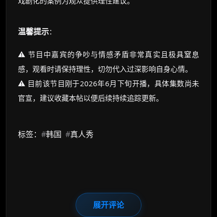
戏剧化的案例为观众提供理性建议。
温馨提示
：
⚠️ 节目中嘉宾的争吵与情感矛盾非常真实且极具窒息
感，观看时请保持理性，切勿代入过深影响自身心情。
⚠️ 目前该节目刚于2026年6月下旬开播，具体集数尚未
官宣，建议收藏本帖以便后续持续追踪更新。
标签：
#
韩国
#
真人秀
展开评论