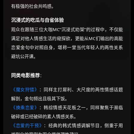
有极强的社会共鸣感。
沉浸式的吃瓜与自省体验
观众在跟随三位大咖MC“沉浸式劝架”的过程中，不仅能
满足对他人情感生活的窥探欲，更能从MC们输出的高能
恋爱金句中对照自身，堪称一堂当代年轻人的两性关系
避坑公开课。
同类电影推荐
：
《魔女狩猎》
：同样主打犀利、大尺度的两性情感话题
解剖，金句频出且极其下饭。
《换乘恋爱》
：韩综情感天花板之一，同样聚焦于濒临
破碎或已经破碎的素人情感关系。
《恋爱的干预》
：经典的韩式情感调解节目，侧重于用