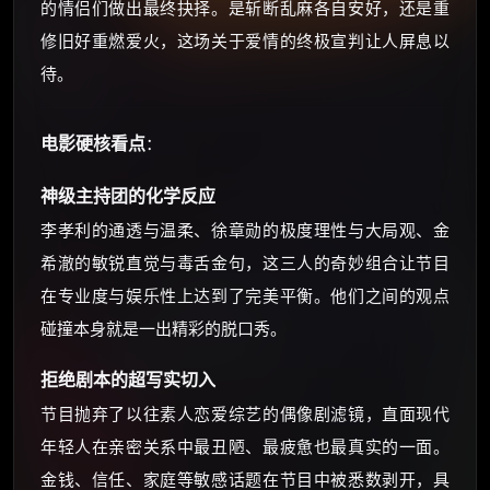
的情侣们做出最终抉择。是斩断乱麻各自安好，还是重
修旧好重燃爱火，这场关于爱情的终极宣判让人屏息以
待。
电影硬核看点
：
神级主持团的化学反应
李孝利的通透与温柔、徐章勋的极度理性与大局观、金
希澈的敏锐直觉与毒舌金句，这三人的奇妙组合让节目
在专业度与娱乐性上达到了完美平衡。他们之间的观点
碰撞本身就是一出精彩的脱口秀。
拒绝剧本的超写实切入
节目抛弃了以往素人恋爱综艺的偶像剧滤镜，直面现代
年轻人在亲密关系中最丑陋、最疲惫也最真实的一面。
金钱、信任、家庭等敏感话题在节目中被悉数剥开，具