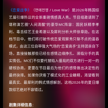
《恋爱战争》
（연애전쟁 / Love War）是2026年韩国综
艺届引爆热议的全新重磅情感真人秀。节目组邀请到了
堪称演艺圈“人间清醒”的豪华MC阵容：国民妖精李孝
利、毒舌综艺王金希澈以及犀利分析大师徐章勋。在这
档节目中，他们将打破传统恋爱观察秀只聊不点的温吞
模式，由这三位自带强大气场的“恋爱高手”主持团亲自下
场，直接接触那些已经在感情边缘挣扎、濒临分手的真
实情侣。MC们不仅要代替陷入僵局的双方进行一对一的
硬核协商，更要在节目最后为他们的感情做出决定性的
最终抉择。如果你厌倦了模式化的工业糖精，渴望看到
最真实、最犀利的韩式情感解剖，这档2026年的夏日爆
款综艺绝对不容错过。
剧集详细信息
：