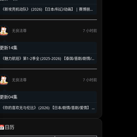
《新攻壳机动队》 (2026) 【日本/科幻/动画】 | 赛博朋克
神作全面重启 | 科学猴子携手圆城塔的灵魂迭代
无良法尊
7 小时前
更新14集
《魅力航班》第1-2季全 (2025-2026) 【泰国/喜剧/剧情/
同性】 | 冲上云霄的空中罗曼史 | 温查帕 x 帕克普泓的双
重时差心动
无良法尊
7 小时前
更新04集
《你的喜欢无与伦比》 (2026) 【日本/剧情/喜剧/爱情】 |
零工前顾问与怪咖设计师的逆袭路 | 2026夏季必看高燃治
愈职场喜剧
📅日历