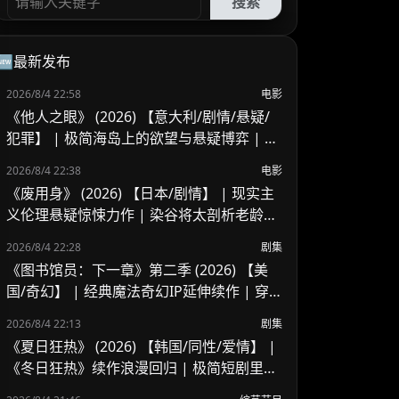
搜索
🆕最新发布
2026/8/4 22:58
电影
《他人之眼》 (2026) 【意大利/剧情/悬疑/
犯罪】 | 极简海岛上的欲望与悬疑博弈 | 意
式情色悬疑的冷调探索
2026/8/4 22:38
电影
《废用身》 (2026) 【日本/剧情】 | 现实主
义伦理悬疑惊悚力作 | 染谷将太剖析老龄化
社会与人性疯狂
2026/8/4 22:28
剧集
《图书馆员：下一章》第二季 (2026) 【美
国/奇幻】 | 经典魔法奇幻IP延伸续作 | 穿
越时空的魔法图书管理员冒险
2026/8/4 22:13
剧集
《夏日狂热》 (2026) 【韩国/同性/爱情】 |
《冬日狂热》续作浪漫回归 | 极简短剧里的
炽热夏日罗曼史