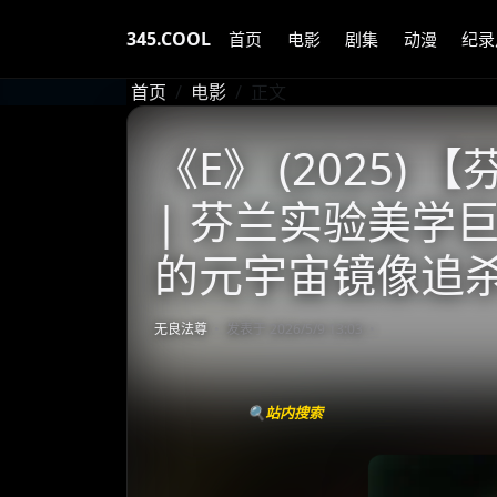
345.COOL
首页
电影
剧集
动漫
纪录
首页
电影
正文
《E》 (2025)
| 芬兰实验美学巨
的元宇宙镜像追
无良法尊
发表于 2026/5/9 13:03
🔍站内搜索