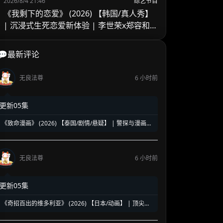
2026/8/4 21:46
综艺节目
《我剩下的恋爱》 (2026) 【韩国/真人秀】
| 沉浸式生死恋爱新体验 | 李世荣x郑容和倾
情加盟
💬最新评论
无良法尊
6 小时前
更新05集
《致命漫画》 (2026) 【泰国/剧情/悬疑】 | 警探与漫画家
的破案协奏曲 | 泰式奇幻惊悚版《W-两个世界》
无良法尊
6 小时前
更新05集
《奇招百出的维多利亚》 (2026) 【日本/动画】 | 顶尖女
特务的硬核育儿日常 | 治愈版《间谍过家家》与《孤儿
怨》的奇妙碰撞