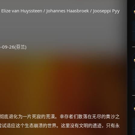
van Huyssteen / Johannes Haasbroek / Jooseppi Pyy
-09-26(芬兰)
彻底退化为一片死寂的荒漠。幸存者们散落在无尽的黄沙之
尝试适应这个生态崩溃的世界。这里没有文明的遗迹，只有永