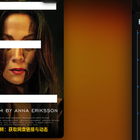
《E》
收藏
⭐
分：3.0 | 🎬 2025年
夸克网盘
百度网盘
🧧️
失效请反馈
翻转：获取网盘链接与动态