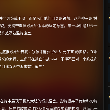
并非饥饿或干渴，而是来自他们自身的镜像。这些神秘的“替
外貌，更携带着摧毁原始版本的坚定意志。每一场相遇都是一
恐怖笼罩着整片废土。
×
🧧 福利领取站
☕
底摧毁原始自我，镜像才能获得进入“元宇宙”的资格。在那
意义的束缚。主角们在逃亡与战斗中，不得不面对一个终极命
的自我毁灭中追求数字永生？
朋友们辛苦了 💦
你需要的各种会员，都可低价购买！
如夸克12个月送14天 最低75元！
价格有浮动，请直接搜索查最低价！
还有支付宝现金红包、外卖红包、
优惠券、活动红包，每日可领。
森在片中展现了极其大胆的镜头语言。影片摒弃了传统科幻片
色调、扭曲的肢体动作以及具有宗教仪式感的构图，营造出一