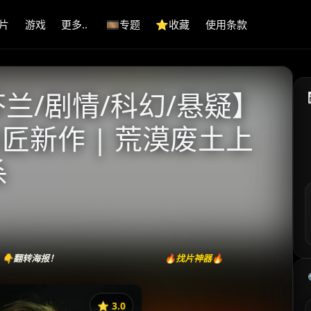
片
游戏
更多..
🎞️专题
⭐️收藏
使用条款
 【芬兰/剧情/科幻/悬疑】
匠新作 | 荒漠废土上
杀
👇翻转海报！
🔥找片神器🔥
⭐️ 3.0