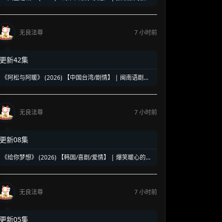
内卷狂潮 | 翻拍自现象级同名韩剧
无良法尊
7 小时前
更新42集
《阿松与阿暖》 (2026) 【中国台湾/剧情】 | 闽南语剧视
帝天后再度携手 | 2026初夏最温情治愈的烟火人间剧
无良法尊
7 小时前
更新08集
《给你梦想》 (2026) 【韩国/喜剧/爱情】 | 爆笑暖心的三
十代逐梦罗曼史 | 黄寅烨x李惠利携手谱写青春赞歌
无良法尊
7 小时前
更新05集