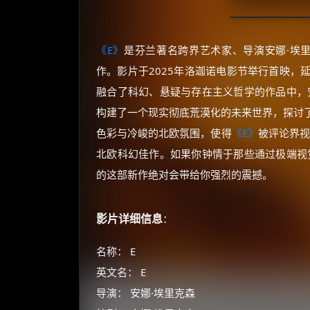
《E》
是芬兰著名跨界艺术家、导演安娜·埃里克森
作。影片于2025年洛迦诺电影节举行首映，
融合了科幻、悬疑与存在主义哲学的作品中，
构建了一个现实彻底荒漠化的未来世界，探讨
色彩与冷峻的北欧氛围，使得
《E》
被评论界视
北欧科幻佳作。如果你钟情于那些通过极端视
的这部新作绝对会带给你强烈的震撼。
影片详细信息
：
名称： E
英文名： E
导演： 安娜·埃里克森