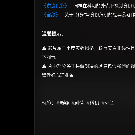
《逆流色彩》
：同样在科幻的外壳下探讨身份
《宿敌》
：关于“分身”与身份危机的经典悬疑
温馨提示
：
⚠️ 影片属于重度实验风格，叙事节奏非线性
下观看。
⚠️ 片中部分关于镜像对决的场景包含强烈的
请做好心理准备。
标签：
#
悬疑
#
剧情
#
科幻
#
芬兰