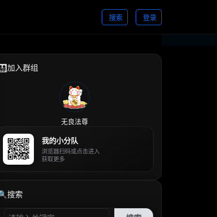
搜索
登录
👨‍👩‍👧‍👦加入群组
无良法尊
我的小分队
浏览器扫码或点击进入
获取更多
🔍搜索