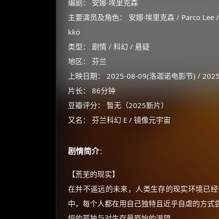
编剧： 安娜·埃里克森
主要演员及角色： 安娜·埃里克森 / Parco Lee / Elize 
kkö
类型： 剧情 / 科幻 / 悬疑
地区： 芬兰
上映日期： 2025-08-09(洛迦诺电影节) / 2025
片长： 86分钟
豆瓣评分： 暂无（2025新片）
又名： 芬兰科幻 E / 镜像元宇宙
剧情简介
：
【荒芜的现实】
在并不遥远的未来，人类生存的现实环境已经
中，每个人都在用自己独特且近乎自虐的方式
恒的孤独与对生存最原始的渴望。