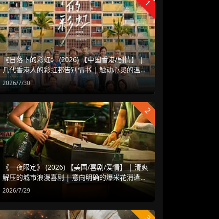
1
《日落下的彩虹》 (2026) 【中国香港/剧情】 |
几代香港人的彩虹邨告别情书 | 触动心灵的温情
港式单元群像剧
2026/7/30
2
《一夜限定》 (2026) 【美国/喜剧/爱情】 | 清爽
解压的城市浪漫喜剧 | 意向明确的爆米花消遣之
作
2026/7/29
3