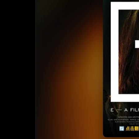
⭐️ 评
天天领红包
🔄 点击