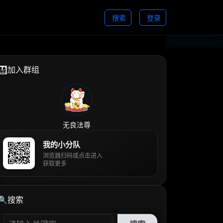
搜索
登录
👨‍👩‍👧‍👦加入群组
无良法尊
我的小分队
浏览器扫码或点击进入
获取更多
🔍搜索