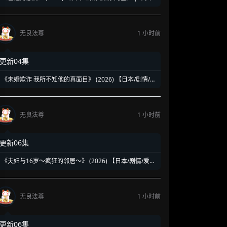
社畜的治愈系双向奔赴 | 日式纯爱版《昨日的美食》
无良法尊
1 小时前
更新04集
《未婚欺诈 我所不知他的真面目》 (2026) 【日本/剧情/爱
情】 | 完美律师丈夫的极致背叛 | 日式主妇清醒反击的婚
姻悬疑剧
无良法尊
1 小时前
更新06集
《夫妇与16岁～疯狂的邻居～》 (2026) 【日本/剧情/爱
情/惊悚】 | 披着少女外衣的六旬老妇 | 刷新认知底线的日
式纯爱伪装与极致病娇惊悚
无良法尊
1 小时前
更新06集