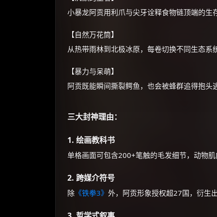
小暴龙阿贡用利爪与尖牙诠释食物链顶端的生
【自然万花筒】
从热带雨林到北极冰原，每卷切换不同生态系
【暴力与呆萌】
阿贡既能瞬间撕裂鳄鱼，也会被蜂群追得抱头
三大封神理由：
1. 绘画教科书
单格画面可包含200+笔触的毛发细节，动物
2. 跨媒介符号
除
《铁拳3》
外，阿贡形象授权超27国，衍生
3. 哲学式叙事