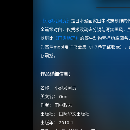
《小恐龙阿贡》
是日本漫画家田中政志创作的
全篇零对白，仅凭极致动态分镜与写实画风，
以堪比
《国家地理》
的野生动物素描功底闻名
为高清mobi电子书全集（1-7卷完整收录），
存震撼。
作品详细信息：
名称： 小恐龙阿贡
英文名： Gon
作者： 田中政志
出版社： 国际华文出版社
出版年： 2010-1