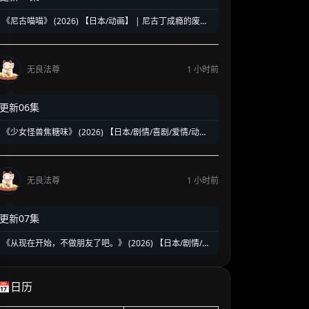
《尼古喵喵》 (2026) 【日本/动画】 | 尼古丁成瘾的废物
兽人日常 | 动物版《日常》交织《荒川爆笑团》的硬核戒
烟催化剂
无良法尊
1 小时前
更新06集
《少女怪兽焦糖味》 (2026) 【日本/剧情/喜剧/爱情/动画/
奇幻】 | 纯情少女恋爱即变身哥斯拉 | 少女心与特摄魂的
终极暴走
无良法尊
1 小时前
更新07集
《从现在开始，不做朋友了吧。》 (2026) 【日本/剧情/爱
情】 | 成人限定的越界禁忌恋 | 熟龄男女从挚友到情人的
博弈
📅日历