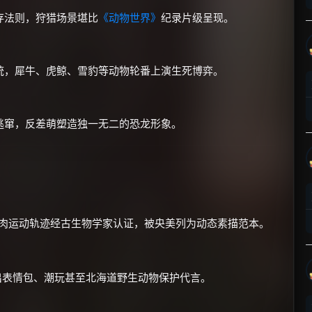
存法则，狩猎场景堪比
《动物世界》
纪录片级呈现。
统，犀牛、虎鲸、雪豹等动物轮番上演生死博弈。
×
🧧 福利领取站
逃窜，反差萌塑造独一无二的恐龙形象。
☕
朋友们辛苦了 💦
你需要的各种会员，都可低价购买！
肌肉运动轨迹经古生物学家认证，被央美列为动态素描范本。
如夸克12个月送14天 最低75元！
价格有浮动，请直接搜索查最低价！
还有支付宝现金红包、外卖红包、
出表情包、潮玩甚至北海道野生动物保护代言。
优惠券、活动红包，每日可领。