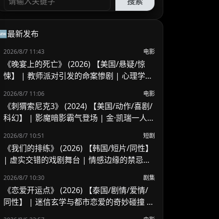
搜索
🆕最新发布
2026/8/7 11:43
电影
《晚宴上的死亡》 (2026) 【美国/悬疑/惊
悚】 | 教师派对引发的命案惨剧 | 心理学教
授的危险操纵游戏
2026/8/7 11:06
电影
《刺猬索尼克3》 (2024) 【美国/动作/喜剧/
科幻】 | 影魔暗影霸气登场 | 金·凯瑞一人分
饰两角狂飙戏
2026/8/7 10:51
短剧
《我们的排练》 (2026) 【韩国/短片/同性】
| 虚实交错的戏剧舞台 | 情感边缘的禁忌试
探
2026/8/7 10:30
剧集
《恋爱开运点》 (2026) 【泰国/剧情/爱情/
同性】 | 迷信玄学与都市恋爱的奇妙碰撞 |
泰式玄学玄机题材腐剧