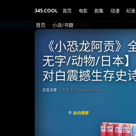
345.COOL
首页
电影
剧集
动漫
纪录
首页
小说/书籍
正文
《小恐龙阿贡》全七卷
无字/动物/日本】 
对白震撼生存史
无良法尊
发表于 2025/6/4 18:18
🔍站内搜索