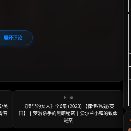
展开评论
庭/美
《墙里的女人》全6集 (2023) 【惊悚/悬疑/英
青春
国】 | 梦游杀手的黑暗秘密 | 爱尔兰小镇的致命
谜案