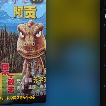
《小恐龙阿贡》
⭐
分：5.5 | 🎬 2012年
✅ 已完结
夸克网盘
🧧️
失效请反馈
翻转：获取网盘链接与动态