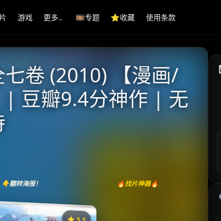
片
游戏
更多..
🎞️专题
⭐️收藏
使用条款
 (2010) 【漫画/
| 豆瓣9.4分神作 | 无
诗
👇翻转海报！
🔥找片神器🔥
⭐️ 5.5