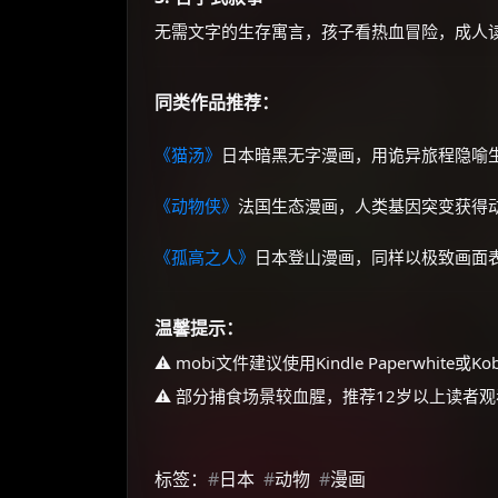
无需文字的生存寓言，孩子看热血冒险，成人
同类作品推荐：
《猫汤》
日本暗黑无字漫画，用诡异旅程隐喻
《动物侠》
法国生态漫画，人类基因突变获得
《孤高之人》
日本登山漫画，同样以极致画面
温馨提示：
⚠️ mobi文件建议使用Kindle Paperwhite
⚠️ 部分捕食场景较血腥，推荐12岁以上读者
标签：
#
日本
#
动物
#
漫画