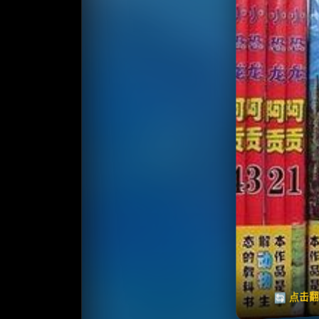
收藏
⭐️ 评
天天领红包
🔄 点击