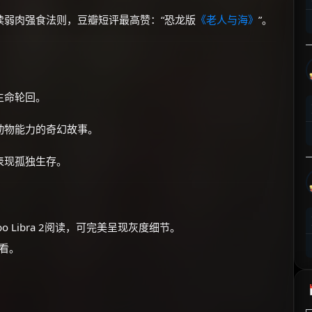
⚡
前往【大淘客】领红包
读弱肉强食法则，豆瓣短评最高赞：“恐龙版
《老人与海》
”。
☕ 海外大侠？通过 Ko-fi 赐茶
生命轮回。
动物能力的奇幻故事。
表现孤独生存。
或Kobo Libra 2阅读，可完美呈现灰度细节。
观看。