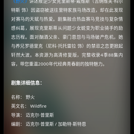
《野火》
讲述叛逆少女克里斯蒂·戴维斯（吉纳维芙·科尔
特斯 饰）因盗窃被送往里特家族马场改造，却在此发现
对赛马的天赋与热爱。剧集融合热血赛马竞技与复杂情
感纠葛，展现克里斯蒂从问题少女蜕变为职业骑手的励
志历程。面对酗酒父亲、豪门恩怨与马场破产危机，她
与养兄罗德里克（尼科·托托雷拉 饰）的禁忌之恋更掀起
轩然大波。本资源为高清修复版，完整收录4季88集内
容，带您重温2000年代经典青春剧的独特魅力。
剧集详细信息：
名称： 野火
英文名： Wildfire
导演： 迈克尔·普里斯
编剧： 迈克尔·普里斯 / 加勒特·斯特恩