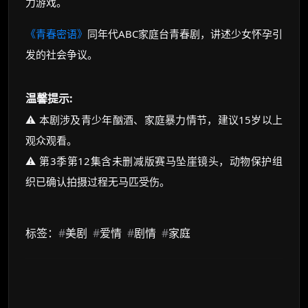
力游戏。
《青春密语》
同年代ABC家庭台青春剧，讲述少女怀孕引
发的社会争议。
温馨提示:
⚠️ 本剧涉及青少年酗酒、家庭暴力情节，建议15岁以上
观众观看。
⚠️ 第3季第12集含未删减版赛马坠崖镜头，动物保护组
织已确认拍摄过程无马匹受伤。
标签：
#
美剧
#
爱情
#
剧情
#
家庭