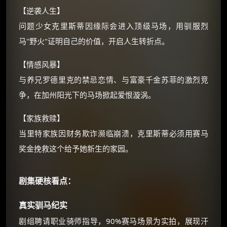
如夸克12个月送14天 最低75元！
【逆袭人生】
价格有浮动，请直接搜索查最低价！
问题少女克里斯蒂因缘际会进入顶级马场，用驯服烈
还有支付宝现金红包、外卖红包、
马"野火"证明自己的价值，开启人生转折点。
优惠券、活动红包，每日可领。
【情感风暴】
⚡
前往【大淘客】领红包
与养兄罗德里克的禁忌恋情、与富豪千金苏菲的激烈竞
争，在加州阳光下的马场掀起爱恨漩涡。
☕ 海外大侠？通过 Ko-fi 赐茶
【家族救赎】
当里特家族因财务欺诈濒临崩溃，克里斯蒂必须用赛马
奖金挽救这个给予她新生的家园。
剧集硬核看点：
真实驯马纪实
剧组聘请职业骑师指导，90%赛马场景为实拍，展现汗