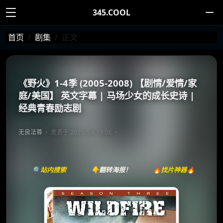
345.COOL
首页
剧集
正文
《野火》1-4季 (2005-2008) 【剧情/爱情/家
庭/美国】 英文字幕 | 马场少女的成长史诗 |
经典青春励志剧
无良法尊
发表于 2025/6/4 19:06
🔍站内搜索
👇翻转海报！
🔥找片神器🔥