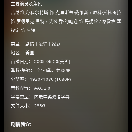
主要演员及角色：
吉纳维芙·科尔特斯 饰 克里斯蒂·戴维斯 / 尼科·托托雷拉
饰 罗德里克·里特 / 艾米·乔·约翰逊 饰 丹妮丝 / 格雷格·塞
拉诺 饰 皮特
类型： 剧情｜爱情｜家庭
地区： 美国
首播日期： 2005-06-20(美国)
季数/集数： 全1-4季，共88集
分辨率： 1920×1080 (1080P)
×
🧧 福利领取站
音频配置： AAC 2.0
字幕类型： 内嵌中英双语字幕
☕
文件大小： 233G
朋友们辛苦了 💦
剧情简介:
你需要的各种会员，都可低价购买！