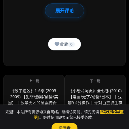
展开评论
收藏
0
《数字追凶》1-6季 (2005-
《小恐龙阿贡》全七卷 (2010)
2009) 【犯罪/悬疑/剧情/美
【漫画/无字/动物/日本】 | 豆
国】 | 数学天才的破案传奇 |
瓣9.4分神作 | 无对白震撼生存
经典高智商刑侦剧
史诗
欢迎！本站所有资源均来自网络。继续访问前，请先阅读
[版权与免责声
明]
。继续使用即表示您已接受条款。
我同意