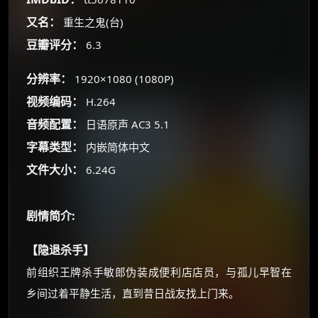
☕
又名：
重生之鬼(台)
豆瓣评分：
6.3
朋友们辛苦了 💦
你需要的各种会员，都可低价购买！
分辨率：
1920×1080 (1080P)
如夸克12个月送14天 最低75元！
视频编码：
H.264
价格有浮动，请直接搜索查最低价！
音频配置：
日语原声 AC3 5.1
还有支付宝现金红包、外卖红包、
优惠券、活动红包，每日可领。
字幕类型：
内嵌简体中文
文件大小：
6.24G
⚡
前往【大淘客】领红包
剧情简介:
☕ 海外大侠？通过 Ko-fi 赐茶
【隐退杀手】
前组织王牌杀手敏郎伪装成便利店店员，与孤儿早智在
乡间过着平静生活，直到昔日战友找上门来。