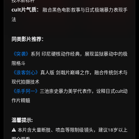
技术新标杆
cult片气质：
融合黑色电影叙事与日式极端暴力表现手
法
同类影片推荐：
《突袭》
系列 印尼硬核动作经典，展现监狱暴动中的极
限格斗
《浪客剑心》
真人版 剑戟片巅峰之作，融合传统剑术与
现代拍摄技术
《杀手阿一》
三池崇史暴力美学代表作，诠释日式cult动
作片精髓
温馨提示:
⚠️ 本片含大量断肢、喷血等限制级镜头，建议18岁以上