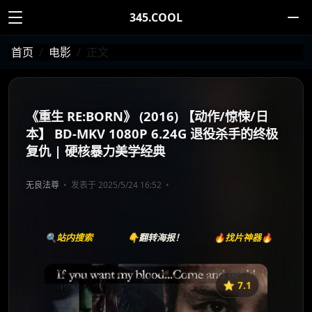
345.COOL
首页
电影
正文
《重生 RE:BORN》 (2016) 【动作/惊悚/日
本】 BD-MKV 1080P 6.24G 退役杀手的终极
复仇 | 硬核暴力美学经典
无良法尊
发表于 2025/5/24 16:52
🔍站内搜索
👇翻转海报！
🔥找片神器🔥
⭐️ 7.1
《重生 RE:BORN》
收藏
⭐