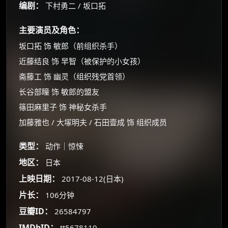
编剧：
下村勇二 / 坂口拓
主要演员及角色：
坂口拓 饰 敏郎（前组织杀手）
近藤结良 饰 早智（被保护的小女孩）
斋藤工 饰 幽灵（组织残党首领）
长谷部瞳 饰 敏郎的盟友
篠田麻里子 饰 神秘女杀手
加藤雅也 / 大塚明夫 / 石田壹成 饰 组织成员
类型：
动作｜惊悚
地区：
日本
上映日期：
2017-08-12(日本)
片长：
106分钟
×
🧧 福利领取站
豆瓣ID：
26584797
IMDbID：
tt5678110