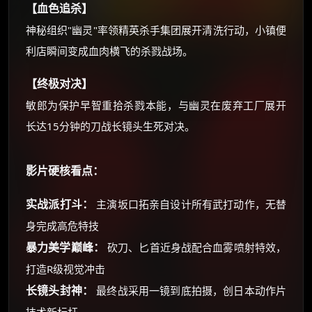
【血色追杀】
神秘组织"幽灵"率领精英杀手集团展开清洗行动，小镇便
利店瞬间变成血肉横飞的杀戮战场。
【终极对决】
敏郎为保护早智重拾杀戮本能，与幽灵在废弃工厂展开
长达15分钟的刀战长镜头生死对决。
影片硬核看点：
实战派打斗：
主演坂口拓亲自设计所有武打动作，无替
身完成高危特技
暴力美学巅峰：
砍刀、匕首近身战配合血雾喷射特效，
打造R级视觉冲击
长镜头封神：
最终战采用一镜到底拍摄，创日本动作片