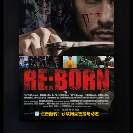
⭐️ 评分：7.1 | 🎬 2016年
夸克网盘
🧧️
天天领红包
失效请反馈
🔄 点击翻转：获取网盘链接与动态