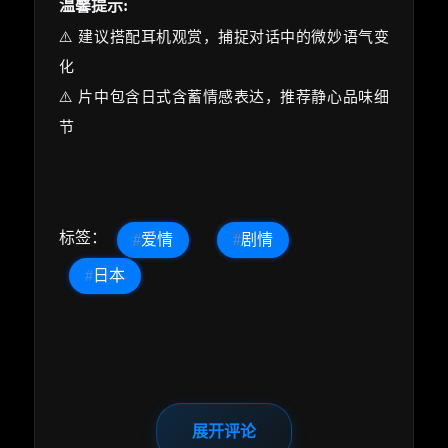
温馨提示:
⚠️ 建议搭配耳机观赏，捕捉对话中的微妙语气变
化
⚠️ 片中包含日式含蓄情感表达，推荐静心品味细
节
标签：
#
爱情
#
剧情
#
日本
展开评论