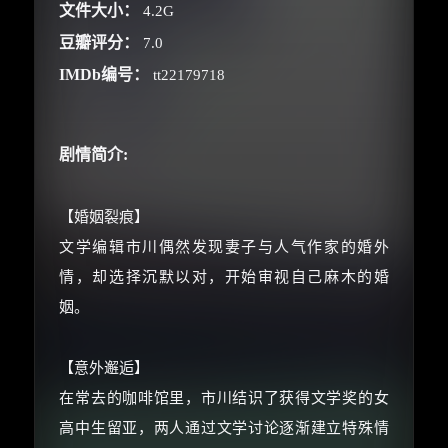
文件大小：
4.2G
你需要的各种会员，都可低价购买！
如夸克12个月送14天 最低75元！
豆瓣评分：
7.0
价格有浮动，请直接搜索查最低价！
IMDb编号：
tt22179718
还有支付宝现金红包、外卖红包、
优惠券、活动红包，每日可领。
剧情简介:
⚡
前往【大淘客】领红包
【婚姻裂痕】
☕ 海外大侠？通过 Ko-fi 赐茶
文学编辑市川偶然发现妻子与人气作家的婚外
情，却选择沉默以对，开始审视自己麻木的婚
姻。
【意外邂逅】
在常去的咖啡馆里，市川结识了获得文学奖的女
高中生留亚，两人通过文学讨论逐渐建立特殊情