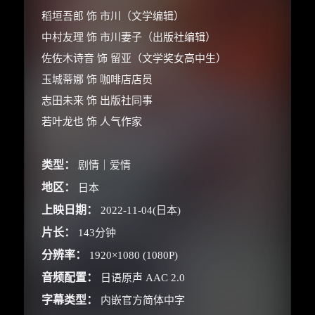
稻垣吾郎 饰 市川（文学编辑）
中村友理 饰 市川妻子（出版社编辑）
佐佐木诗音 饰 留亚（文学奖女高中生）
玉城蒂娜 饰 咖啡店店员
志田未来 饰 出版社同事
若叶龙也 饰 人气作家
类型：
剧情｜爱情
地区：
日本
×
🧧 福利领取站
上映日期：
2022-11-04(日本)
片长：
143分钟
☕
分辨率：
1920×1080 (1080P)
音频配置：
日语原声 AAC 2.0
字幕类型：
内嵌官方简体中字
朋友们辛苦了 💦