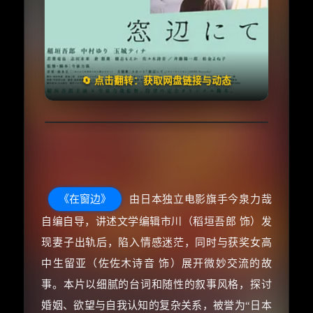
🧧️
失效请反馈
天天领红包
🔄 点击翻转：获取网盘链接与动态
《在窗边》
由日本独立电影旗手今泉力哉
自编自导，讲述文学编辑市川（稻垣吾郎 饰）发
现妻子出轨后，陷入情感迷茫，同时与获奖女高
中生留亚（佐佐木诗音 饰）展开微妙交流的故
事。本片以细腻的台词和随性的叙事风格，探讨
婚姻、欲望与自我认知的复杂关系，被誉为“日本