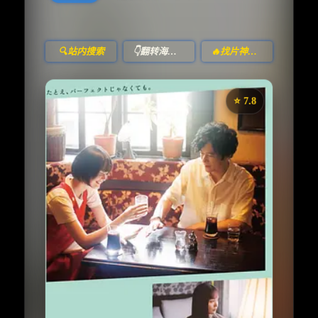
🔍站内搜索
👇翻转海报！
🔥找片神器🔥
⭐️ 7.8
《在窗边》
收藏
⭐
⭐️ 评分：7.8 | 🎬 2022年
夸克网盘