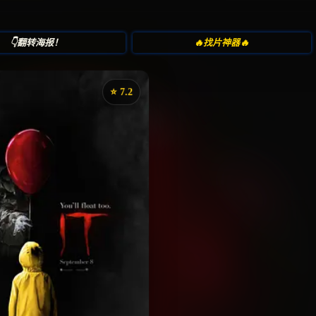
👇翻转海报！
🔥找片神器🔥
⭐️ 7.2
《小丑回魂》
藏
⭐
评分：7.2 | 🎬 2017年
夸克网盘