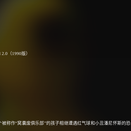
价格有浮动，请直接搜索查最低价！
还有支付宝现金红包、外卖红包、
优惠券、活动红包，每日可领。
⚡
前往【大淘客】领红包
al 2.0（1990版）
☕ 海外大侠？通过 Ko-fi 赐茶
个被称作“窝囊废俱乐部”的孩子相继遭遇红气球和小丑潘尼怀斯的恐