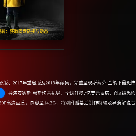
🧧️
失效请反馈
红包
击翻转：获取网盘链接与动态
影版、2017年重启版及2019年续集，完整呈现斯蒂芬·金笔下最恐怖
》
导演安德斯·穆斯切蒂执导，全球狂揽7亿美元票房，创R级恐怖
0P高清画质，总容量14.3G，特别附赠幕后制作特辑及导演解说音