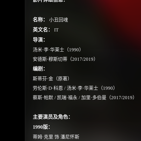
名称：
小丑回魂
英文名：
IT
导演：
汤米·李·华莱士（1990）
安德斯·穆斯切蒂（2017/2019）
编剧：
斯蒂芬·金（原著）
劳伦斯·D·科恩 / 汤米·李·华莱士（1990）
蔡斯·帕默 / 凯瑞·福永 / 加里·多伯曼（2017/2019）
主要演员及角色：
1990版：
蒂姆·克里 饰 潘尼怀斯