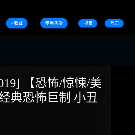
⭐️收藏
使用条款
搜索
登录
19] 【恐怖/惊悚/美
蒂芬·金经典恐怖巨制 小丑