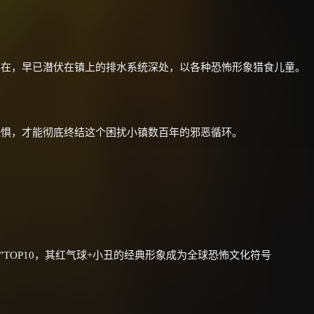
存在，早已潜伏在镇上的排水系统深处，以各种恐怖形象猎食儿童。
恐惧，才能彻底终结这个困扰小镇数百年的邪恶循环。
”TOP10，其红气球+小丑的经典形象成为全球恐怖文化符号