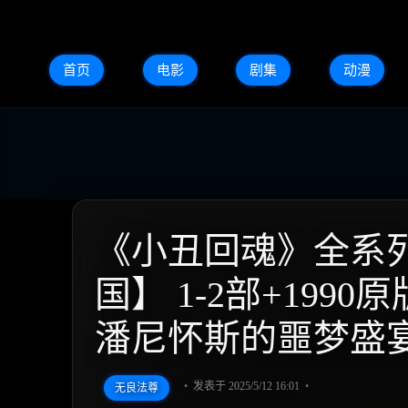
首页
电影
剧集
动漫
《小丑回魂》全系列终极收
国】 1-2部+1990原
潘尼怀斯的噩梦盛
发表于 2025/5/12 16:01
无良法尊