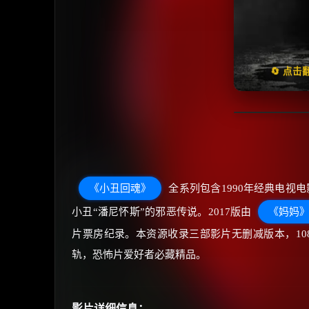
天天领
🔄 点
《小丑回魂》
全系列包含1990年经典电视电
小丑“潘尼怀斯”的邪恶传说。2017版由
《妈妈
片票房纪录。本资源收录三部影片无删减版本，108
轨，恐怖片爱好者必藏精品。
影片详细信息：