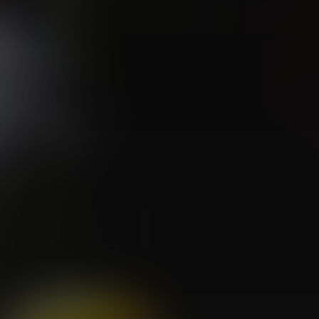
×
🧧 福利领取站
☕
朋友们辛苦了 💦
你需要的各种会员，都可低价购买！
如夸克12个月送14天 最低75元！