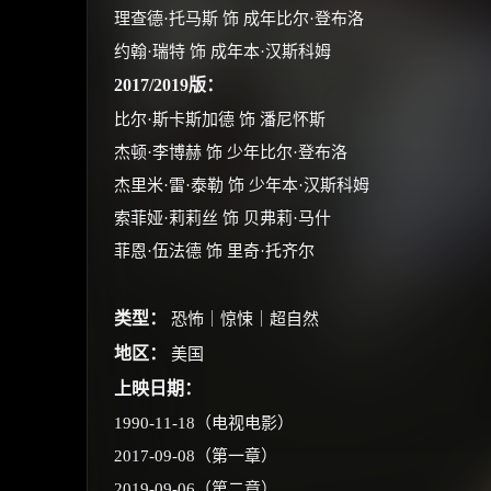
理查德·托马斯 饰 成年比尔·登布洛
约翰·瑞特 饰 成年本·汉斯科姆
2017/2019版：
比尔·斯卡斯加德 饰 潘尼怀斯
杰顿·李博赫 饰 少年比尔·登布洛
杰里米·雷·泰勒 饰 少年本·汉斯科姆
索菲娅·莉莉丝 饰 贝弗莉·马什
菲恩·伍法德 饰 里奇·托齐尔
类型：
恐怖｜惊悚｜超自然
地区：
美国
上映日期：
1990-11-18（电视电影）
2017-09-08（第一章）
2019-09-06（第二章）