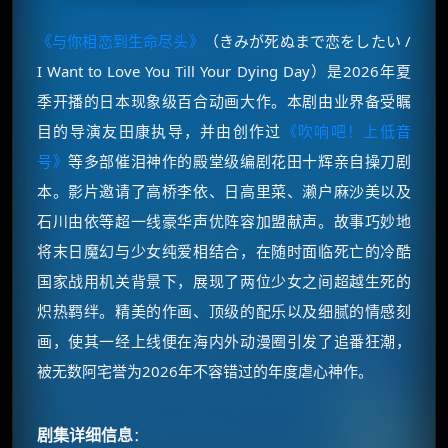
《与你相恋到生命尽头》
（きみが死ぬまで恋をしたい /
I Want to Love You Till Your Dying Day）是2026年夏
季开播的日本现象级百合动画大作。本剧由业界备受瞩
目的导演友田康执导，并由创作过
《吹响吧！上低音
号》
等多部催泪神作的殿堂级编剧花田十辉亲自操刀剧
本。影片邀请了高桥李依、日高里菜、濑户麻沙美以及
石川由依等超一线豪华声优阵容加盟献声。故事巧妙地
将末日魔幻与少女纯爱相结合，在随时面临死亡的冷酷
国家战用机关背景下，展现了两位少女之间超越生死的
炽热羁绊。精美的作画、顶级的配乐以及细腻的情感刻
画，使其一经上线便在海内外动漫圈引发了追番狂潮，
被无数阿宅誉为2026年不容错过的年度虐心神作。
剧集详细信息
：