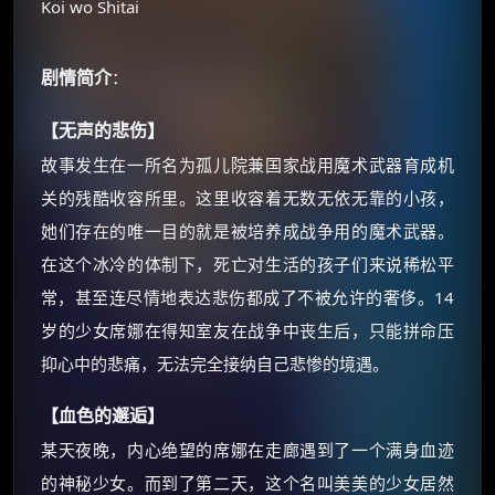
Koi wo Shitai
剧情简介
：
【无声的悲伤】
故事发生在一所名为孤儿院兼国家战用魔术武器育成机
关的残酷收容所里。这里收容着无数无依无靠的小孩，
她们存在的唯一目的就是被培养成战争用的魔术武器。
×
在这个冰冷的体制下，死亡对生活的孩子们来说稀松平
🧧 福利领取站
常，甚至连尽情地表达悲伤都成了不被允许的奢侈。14
☕
岁的少女席娜在得知室友在战争中丧生后，只能拼命压
抑心中的悲痛，无法完全接纳自己悲惨的境遇。
朋友们辛苦了 💦
【血色的邂逅】
你需要的各种会员，都可低价购买！
某天夜晚，内心绝望的席娜在走廊遇到了一个满身血迹
如夸克12个月送14天 最低75元！
价格有浮动，请直接搜索查最低价！
的神秘少女。而到了第二天，这个名叫美美的少女居然