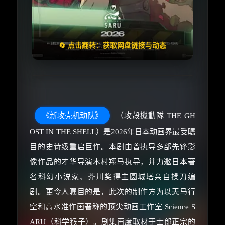
🧧️
失效请反馈
天天领红包
🔄 点击翻转：获取网盘链接与动态
《新攻壳机动队》
（攻殻機動隊 THE GH
OST IN THE SHELL）是2026年日本动画界最受瞩
目的史诗级重启巨作。本剧由曾执导多部先锋影
像作品的才华导演木村翔马执导，并力邀日本著
名科幻小说家、芥川奖得主圆城塔亲自操刀编
剧。更令人瞩目的是，此次的制作方为以天马行
空和高水准作画著称的顶尖动画工作室 Science S
ARU（科学猴子）。剧集再度取材于士郎正宗的