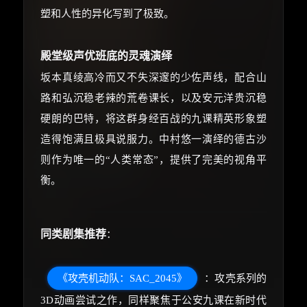
塑和人性的异化写到了极致。
殿堂级声优班底的灵魂演绎
坂本真绫高冷而又不失深邃的少佐声线，配合山
路和弘沉稳老辣的荒卷课长，以及安元洋贵沉稳
硬朗的巴特，将这群身经百战的九课精英形象塑
造得饱满且极具说服力。中村悠一演绎的德古沙
则作为唯一的“人类常态”，提供了完美的视角平
衡。
同类剧集推荐
：
《攻壳机动队：SAC_2045》
：攻壳系列的
3D动画尝试之作，同样聚焦于公安九课在新时代