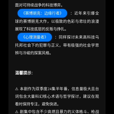
面对可持续战争的科技博弈。
《赛博朋克：边缘行者》
：近年来引爆全
球的赛博朋克大作，以极致的色彩与悲壮的浪漫
展现了科技底层的反叛与挣扎。
《心理测量者》
：同样探讨未来高科技乌
托邦社会下的犯罪与正义，带有极强的社会学思
辨与冷峻的探案风格。
温馨提示
：
⚠️ 本剧作为双季度24集半年番，信息量极大且台
词包含大量科幻核心术语与哲学探讨，建议在观
看时保持专注，避免快进。
⚠️ 剧集中包含不少高燃且暴力的义体格斗、枪战