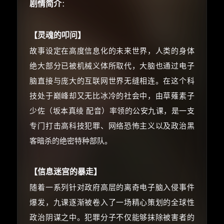
剧情简介
：
【灵魂的叩问】
故事设定在高度信息化的未来世界，人类的身体
绝大部分已被机械义体所取代，大脑也通过电子
脑直接与庞大的互联网世界无缝相连。在这个科
技处于巅峰却又无比冰冷的社会中，由草薙素子
少佐（坂本真绫 配音）率领的公安九课，是一支
×
🧧 福利领取站
专门打击高科技犯罪、网络恐怖主义以及政治黑
客暗杀的绝密特种部队。
☕
【信息迷宫的暴走】
随着一系列针对政府高层的离奇电子脑入侵事件
朋友们辛苦了 💦
爆发，九课逐渐被卷入了一场精心策划的全球性
你需要的各种会员，都可低价购买！
如夸克12个月送14天 最低75元！
政治阴谋之中。犯罪分子不仅能够抹除被害者的