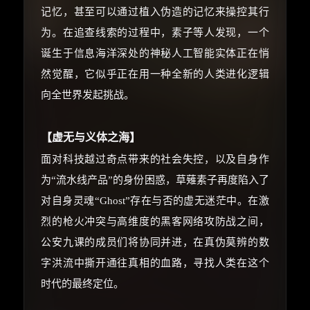
价格有浮动，请直接搜索查最低价！
记忆，甚至可以通过植入伪造的记忆来操控其行
还有支付宝现金红包、外卖红包、
为。在追查线索的过程中，素子等人发现，一个
优惠券、活动红包，每日可领。
诞生于信息海洋深处的神秘人工智能实体正在悄
然觉醒，它似乎正在用一种全新的人类进化逻辑
⚡
前往【大淘客】领红包
向全世界发起挑战。
☕ 海外大侠？通过 Ko-fi 赐茶
【虚无与义体之海】
面对科技越过奇点带来的社会失控，以及自身作
为“流水线产品”的身份困惑，草薙素子再度陷入了
对自身灵魂“Ghost”存在与否的虚无迷茫中。在激
烈的枪火冲突与高维度的黑客网络攻防战之间，
公安九课的成员们将协同并进，在真伪莫辨的数
字洪流中撕开通往真相的血路，寻找人类在这个
时代的最终定位。