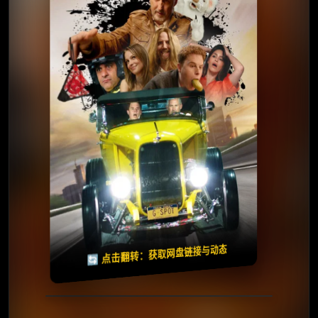
夸克网盘
百度网盘
🧧️
天天领红包
失效请反馈
🔄 点击翻转：获取网盘链接与动态