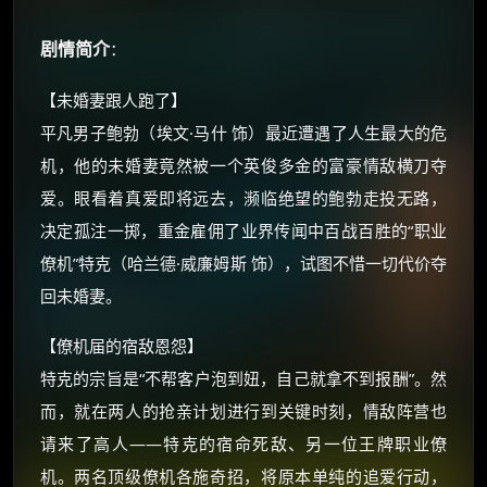
剧情简介
：
【未婚妻跟人跑了】
平凡男子鲍勃（埃文·马什 饰）最近遭遇了人生最大的危
机，他的未婚妻竟然被一个英俊多金的富豪情敌横刀夺
×
🧧 福利领取站
爱。眼看着真爱即将远去，濒临绝望的鲍勃走投无路，
决定孤注一掷，重金雇佣了业界传闻中百战百胜的“职业
☕
僚机”特克（哈兰德·威廉姆斯 饰），试图不惜一切代价夺
回未婚妻。
朋友们辛苦了 💦
【僚机届的宿敌恩怨】
你需要的各种会员，都可低价购买！
如夸克12个月送14天 最低75元！
特克的宗旨是“不帮客户泡到妞，自己就拿不到报酬”。然
价格有浮动，请直接搜索查最低价！
而，就在两人的抢亲计划进行到关键时刻，情敌阵营也
还有支付宝现金红包、外卖红包、
请来了高人——特克的宿命死敌、另一位王牌职业僚
优惠券、活动红包，每日可领。
机。两名顶级僚机各施奇招，将原本单纯的追爱行动，