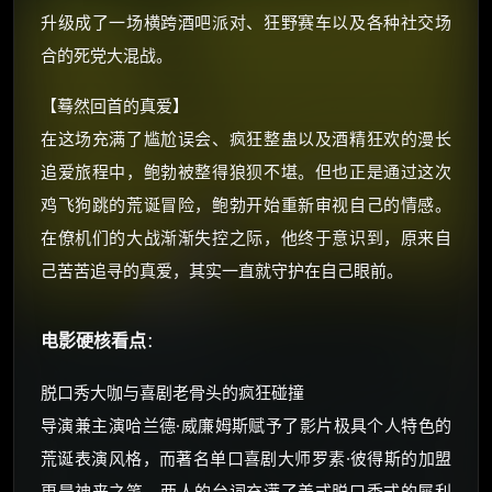
升级成了一场横跨酒吧派对、狂野赛车以及各种社交场
⚡
前往【大淘客】领红包
合的死党大混战。
☕ 海外大侠？通过 Ko-fi 赐茶
【蓦然回首的真爱】
在这场充满了尴尬误会、疯狂整蛊以及酒精狂欢的漫长
追爱旅程中，鲍勃被整得狼狈不堪。但也正是通过这次
鸡飞狗跳的荒诞冒险，鲍勃开始重新审视自己的情感。
在僚机们的大战渐渐失控之际，他终于意识到，原来自
己苦苦追寻的真爱，其实一直就守护在自己眼前。
电影硬核看点
：
脱口秀大咖与喜剧老骨头的疯狂碰撞
导演兼主演哈兰德·威廉姆斯赋予了影片极具个人特色的
荒诞表演风格，而著名单口喜剧大师罗素·彼得斯的加盟
更是神来之笔。两人的台词充满了美式脱口秀式的犀利