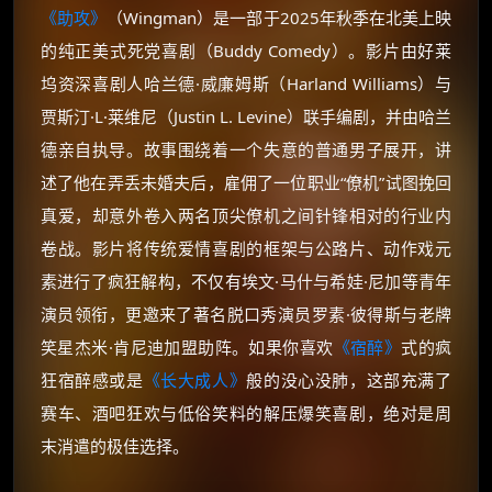
《助攻》
（Wingman）是一部于2025年秋季在北美上映
的纯正美式死党喜剧（Buddy Comedy）。影片由好莱
坞资深喜剧人哈兰德·威廉姆斯（Harland Williams）与
贾斯汀·L·莱维尼（Justin L. Levine）联手编剧，并由哈兰
德亲自执导。故事围绕着一个失意的普通男子展开，讲
述了他在弄丢未婚夫后，雇佣了一位职业“僚机”试图挽回
真爱，却意外卷入两名顶尖僚机之间针锋相对的行业内
卷战。影片将传统爱情喜剧的框架与公路片、动作戏元
素进行了疯狂解构，不仅有埃文·马什与希娃·尼加等青年
演员领衔，更邀来了著名脱口秀演员罗素·彼得斯与老牌
笑星杰米·肯尼迪加盟助阵。如果你喜欢
《宿醉》
式的疯
狂宿醉感或是
《长大成人》
般的没心没肺，这部充满了
赛车、酒吧狂欢与低俗笑料的解压爆笑喜剧，绝对是周
末消遣的极佳选择。