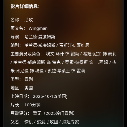
影片详细信息
：
名称： 助攻
英文名： Wingman
导演： 哈兰德·威廉姆斯
编剧： 哈兰德·威廉姆斯 / 贾斯汀·L·莱维尼
主要演员及角色： 埃文·马什 饰 鲍勃 / 希娃·尼加 饰 泰莉
/ 哈兰德·威廉姆斯 饰 特克 / 罗素·彼得斯 饰 卡西姆 / 杰
米·肯尼迪 饰 埃迪 / 凯拉·华莱士 饰 霍莉
类型： 喜剧
地区： 美国
上映日期： 2025-10-12(美国)
片长： 100分钟
豆瓣评分： 暂无（2025冷门喜剧）
又名： 僚机 / 追爱助攻团 / 泡妞专家