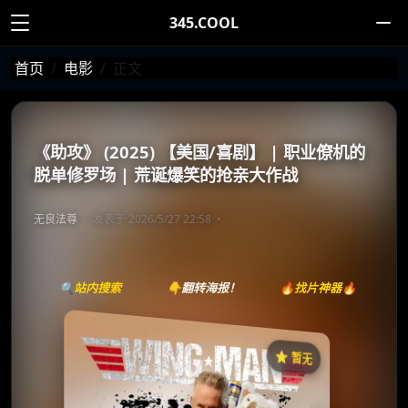
345.COOL
首页
电影
正文
《助攻》 (2025) 【美国/喜剧】 | 职业僚机的
脱单修罗场 | 荒诞爆笑的抢亲大作战
无良法尊
发表于 2026/5/27 22:58
🔍站内搜索
👇翻转海报！
🔥找片神器🔥
⭐️ 暂无
《Wingman》
收藏
⭐
⭐️ 评分：暂无 | 🎬 2025年