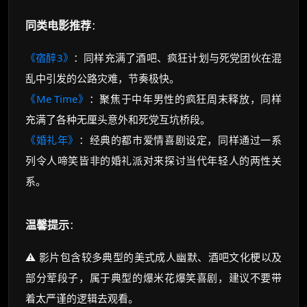
同类电影推荐
：
《宿醉3》
：同样充满了酒吧、疯狂计划与死党团伙在混
乱中引发的公路灾难，节奏极快。
《Me Time》
：聚焦于中年男性的疯狂周末释放，同样
充满了各种无厘头意外和死党互坑桥段。
《婚礼年》
：经典的都市爱情喜剧设定，同样通过一系
列令人啼笑皆非的婚礼派对来探讨当代年轻人的两性关
系。
温馨提示
：
⚠️ 影片包含较多典型的美式成人幽默、酒吧文化梗以及
部分荤段子，属于典型的爆米花爆笑喜剧，建议不要带
着太严谨的逻辑去观看。