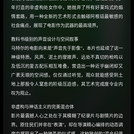
年打造的非虚构处女作中，她抛弃了所有好莱坞式的煽
情套路，用一种全新的艺术形式去触碰阿根廷最敏感的
社会痛点，展现了电影作为武器的最高境界。
教科书级别的声音设计与空间叙事
马特尔的电影向来是“声音先于影像”，本片也延续了这一
神级特质。风声、泥土的摩擦声、远处不真切的枪鸣以
及低沉的复古配乐相互堆叠，营造出一种近乎幽闭却又
广袤无垠的空间感。仅仅通过听觉，观众就能感受到土
地上那股令人窒息的阶级压迫感，其艺术完成度令业内
叹为观止。
非虚构与神话主义的完美混合体
影片最震撼人心之处在于其模糊了纪录片与剧情片的边
界。原住民们并非在“表演”，却在导演精心编排的动态调
度中展现出了一种神圣的仪式感。这种独创的“混合纪录