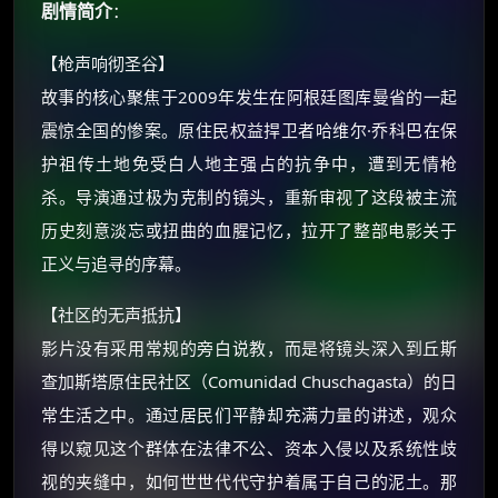
剧情简介
：
【枪声响彻圣谷】
故事的核心聚焦于2009年发生在阿根廷图库曼省的一起
震惊全国的惨案。原住民权益捍卫者哈维尔·乔科巴在保
护祖传土地免受白人地主强占的抗争中，遭到无情枪
杀。导演通过极为克制的镜头，重新审视了这段被主流
历史刻意淡忘或扭曲的血腥记忆，拉开了整部电影关于
×
正义与追寻的序幕。
🧧 福利领取站
☕
【社区的无声抵抗】
影片没有采用常规的旁白说教，而是将镜头深入到丘斯
查加斯塔原住民社区（Comunidad Chuschagasta）的日
朋友们辛苦了 💦
常生活之中。通过居民们平静却充满力量的讲述，观众
你需要的各种会员，都可低价购买！
得以窥见这个群体在法律不公、资本入侵以及系统性歧
如夸克12个月送14天 最低75元！
价格有浮动，请直接搜索查最低价！
视的夹缝中，如何世世代代守护着属于自己的泥土。那