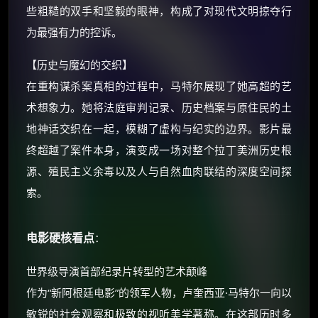
些粗糙的双手和坚毅的眼神，构成了对现代文明掠夺行
还有支付宝现金红包、外卖红包、
优惠券、活动红包，每日可领。
为最强有力的控诉。
⚡
【历史与魔幻的交织】
前往【大淘客】领红包
在重构谋杀案真相的过程中，马特尔展现了她高超的艺
☕ 海外大侠？通过 Ko-fi 赐茶
术想象力。她将法庭审判记录、历史档案与原住民的土
地神话交织在一起，模糊了虚构与纪实的边界。影片最
终超越了案件本身，演变成一场对整个拉丁美洲历史根
源、殖民主义余毒以及人与自然血肉联结的深度空间探
索。
电影硬核看点
：
世界级导演首部纪录片转型的艺术颠峰
作为“新阿根廷电影”的领军人物，卢奎西亚·马特尔一向以
敏锐的社会观察和极致的视听美学著称。在这部历时多