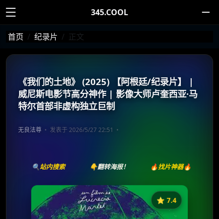
345.COOL
首页
纪录片
正文
《我们的土地》 (2025) 【阿根廷/纪录片】 |
威尼斯电影节高分神作 | 影像大师卢奎西亚·马
特尔首部非虚构独立巨制
无良法尊
发表于 2026/5/27 22:51
🔍站内搜索
👇翻转海报！
🔥找片神器🔥
⭐️ 7.4
《我们的土地》
收藏
⭐