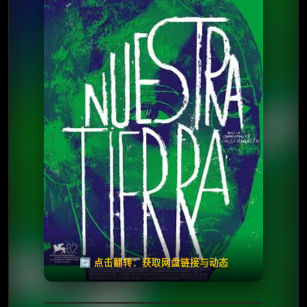
⭐️ 评分：7.4 | 🎬 2026年
夸克网盘
百度网盘
🧧️
天天领红包
失效请反馈
🔄 点击翻转：获取网盘链接与动态