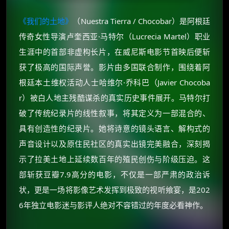
《我们的土地》
（Nuestra Tierra / Chocobar）是阿根廷
传奇女性导演卢奎西亚·马特尔（Lucrecia Martel）职业
生涯中的首部非虚构长片，在威尼斯电影节首映后便斩
获了极高的国际声誉。影片由多国联合制作，围绕着阿
根廷本土维权活动人士哈维尔·乔科巴（Javier Chocoba
r）被白人地主残酷谋杀的真实历史事件展开。马特尔打
破了传统纪录片的线性叙事，将其定义为一部混合的、
具有创造性的纪录片。她将诗意的镜头语言、解构式的
声音设计以及原住民社区的真实出镜完美融合，深刻揭
示了拉美土地上延续数百年的殖民创伤与阶级压迫。这
部斩获豆瓣7.9高分的电影，不仅是一部严肃的政治诉
状，更是一场将影像艺术发挥到极致的视听飨宴，是202
6年独立电影迷与影评人绝对不容错过的年度必看神作。