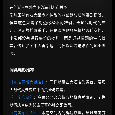
在荒诞喜剧外壳下的深刻人道关怀
影片虽然有着大量令人捧腹的冷幽默与尴尬喜剧桥段，
但其底色充满了对边缘群体的悲悯。无论是时代的弃
儿、迷茫的摇滚乐手，还是深陷财务危机的现代女性，
电影都没有进行廉价的批判，而是通过微观的生命博
弈，传达了关于人类命运共同体以及爱与陪伴的沉重思
考。
同类电影推荐
：
《布达佩斯大饭店》
：同样以复古大酒店为舞台，展现
大时代风云变幻下的荒诞与浪漫。
《四个房间》
：多位名导联合执导的拼盘式喜剧，同样
以酒店客房为线索展开各种奇葩故事。
《完美陌生人》
：限定空间内的群戏巅峰，通过高密度