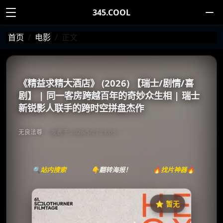
345.COOL
首页
电影
正文
《精益求精大酒店》 (2026) 【瑞士/剧情/喜
剧】 | 同一客房跨越百年的奇妙众生相 | 瑞士
新锐影人联手的跨时空拼盘杰作
无良法尊
发表于 2026/5/27 23:05
🔍站内搜索
👇翻转海报！
🔥找片神器🔥
⭐️ 暂无
《Hotel Excelsior》
收藏
⭐