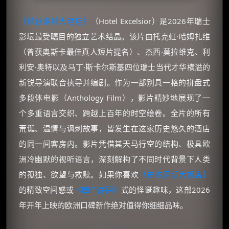
《精益求精大酒店》
（Hotel Excelsior）是2026年瑞士
影坛最受瞩目的独立艺术结晶。该片由托克虹·哈姆扎维
（曾获奥斯卡最佳真人短片提名）、杰西·莫拉维克、利
利安·奥特以及马丁·斯卡尔斯基四位瑞士当代才华横溢的
新锐导演联合执导并编剧。作为一部别具一格的拼盘式
多段体电影（Anthology Film），影片精妙地展现了一
个多重语言交织、跨越上百年的时空绘卷。全片的所有
荒诞、温情与讽刺故事，皆发生在这家历史悠久的酒店
的同一间客房内。影片凭借其天马行空的结构、极具欧
洲冷幽默的视听语言，深刻解构了不同时代背景下人类
的孤独、欲望与救赎。如果你喜欢
《布达佩斯大饭店》
的精致空间感或
《四个房间》
式的怪诞趣味，这部2026
年开年上映的欧洲口碑新作绝对值得你细细品味。