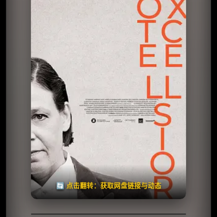
⭐️ 评分：暂无 | 🎬 2026年
夸克网盘
百度网盘
🧧️
天天领红包
失效请反馈
🔄 点击翻转：获取网盘链接与动态