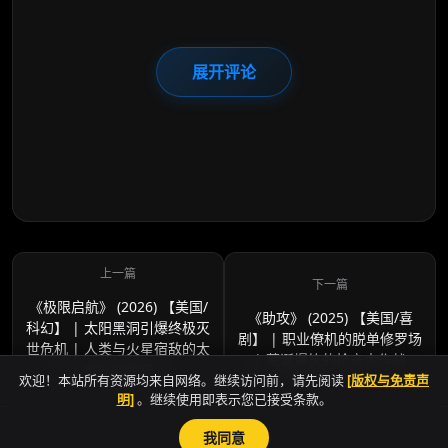
展开评论
《极限启航》 (2026) 【美国/
《助攻》 (2025) 【美国/喜
科幻】 | 太阳黑洞引爆终极灭
剧】 | 职业僚机的脱单修罗场
世危机 | 人类与火星宿敌的太
| 荒诞爆笑的抢亲大作战
空生死联结
欢迎！本站所有资源均来自网络。继续访问前，请先阅读
[版权与免责声
明]
。继续使用即表示您已接受条款。
我同意
sitemap