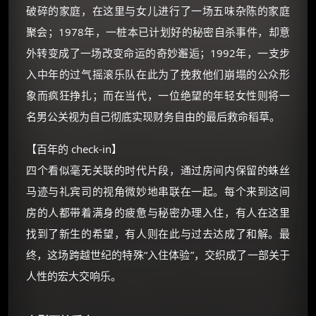
破碎的家庭，在这里与女儿进行了一场五味杂陈的家庭
价格有浮动，请直接搜索查最低价！
聚会；1978年，一桩本已计划好的秘密自杀事件，却意
还有支付宝现金红包、外卖红包、
外转变成了一场改变命运的奇妙邂逅；1992年，一支步
优惠券、活动红包，每日可领。
入中年的过气摇滚乐队在此为了挽救他们崩塌的公众形
象而疯狂挣扎；而在当代，一位绝望的年轻女性则将一
⚡
前往【大淘客】领红包
名男公关视为自己彻底实现财务自由的最后救命稻草。
☕ 海外大侠？通过 Ko-fi 赐茶
【百年的 check-in】
四个看似毫无关联的时代片段，通过房间内保留的蛛丝
马迹与礼宾司的视角微妙地串联在一起。每个来到这间
房的人都带着满身的疲惫与秘密办理入住，有人在这里
找到了新生的希望，有人则在此与过去达成了和解。最
终，这场跨越世纪的特殊“入住体验”，交织成了一部关于
人性的宏大交响乐。