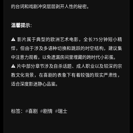
的台词和戏剧冲突层层剥开人性的秘密。
温馨提示
：
⚠️ 影片属于典型的欧洲艺术电影，全长75分钟短小精
悍，但由于涉及多语种切换和跳跃的时空结构，建议集
中注意力观看，以免遗漏房间里埋藏的跨时代小彩蛋。
⚠️ 片中部分章节涉及自杀话题、成人职业以及较深的宗
教文化背景，在喜剧的表象下有着较强的现实严肃性，
适合深度影迷静心品鉴。
标签：
#
喜剧
#
剧情
#
瑞士