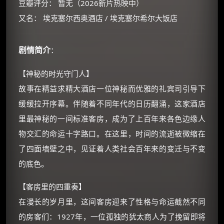
豆瓣评分： 暂无（2026新片热映中）
又名： 埃克塞尔西奥酒店 / 埃克塞尔希尔大饭店
剧情简介
：
【神秘的时光守门人】
故事在精益求精大酒店一位神秘而优雅的礼宾司引导下
缓缓拉开序幕。伴随着不同年代的日历翻涌，这家酒店
里最神秘的一间标准客房，成为了上百年来各色边缘人
物交汇的命运十字路口。在这里，时间的流逝被微缩在
×
🧧 福利领取站
了四面墙壁之中，见证着人类社会百年来的变迁与不变
☕
的底色。
【客房里的四重奏】
朋友们辛苦了 💦
在漫长的岁月里，这间客房迎来了性格与命运截然不同
你需要的各种会员，都可低价购买！
的房客们：1927年，一位孤独的犹太商人为了挽留即将
如夸克12个月送14天 最低75元！