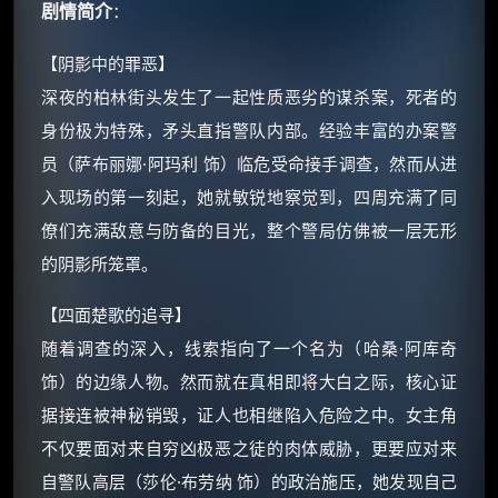
剧情简介
：
【阴影中的罪恶】
深夜的柏林街头发生了一起性质恶劣的谋杀案，死者的
身份极为特殊，矛头直指警队内部。经验丰富的办案警
员（萨布丽娜·阿玛利 饰）临危受命接手调查，然而从进
×
🧧 福利领取站
入现场的第一刻起，她就敏锐地察觉到，四周充满了同
☕
僚们充满敌意与防备的目光，整个警局仿佛被一层无形
的阴影所笼罩。
朋友们辛苦了 💦
【四面楚歌的追寻】
你需要的各种会员，都可低价购买！
随着调查的深入，线索指向了一个名为（哈桑·阿库奇
如夸克12个月送14天 最低75元！
饰）的边缘人物。然而就在真相即将大白之际，核心证
价格有浮动，请直接搜索查最低价！
据接连被神秘销毁，证人也相继陷入危险之中。女主角
还有支付宝现金红包、外卖红包、
不仅要面对来自穷凶极恶之徒的肉体威胁，更要应对来
优惠券、活动红包，每日可领。
自警队高层（莎伦·布劳纳 饰）的政治施压，她发现自己