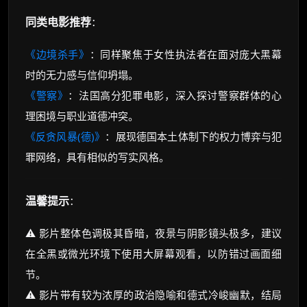
同类电影推荐
：
《边境杀手》
：同样聚焦于女性执法者在面对庞大黑幕
时的无力感与信仰坍塌。
《警察》
：法国高分犯罪电影，深入探讨警察群体的心
理困境与职业道德冲突。
《反贪风暴(德)》
：展现德国本土体制下的权力博弈与犯
罪网络，具有相似的写实风格。
温馨提示
：
⚠️ 影片整体色调极其昏暗，夜景与阴影镜头极多，建议
在全黑或微光环境下使用大屏幕观看，以防错过画面细
节。
⚠️ 影片带有较为浓厚的政治隐喻和德式冷峻幽默，结局