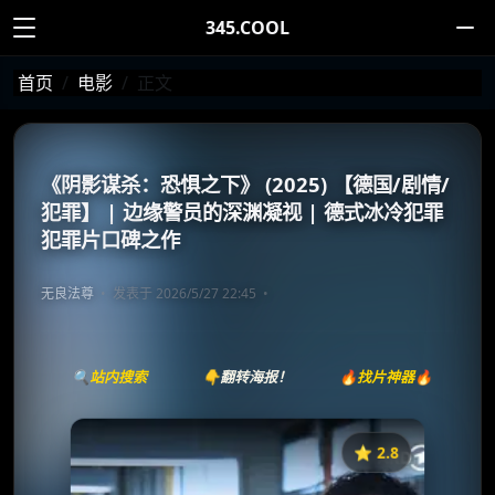
345.COOL
首页
电影
正文
《阴影谋杀：恐惧之下》 (2025) 【德国/剧情/
犯罪】 | 边缘警员的深渊凝视 | 德式冰冷犯罪
犯罪片口碑之作
无良法尊
发表于 2026/5/27 22:45
🔍站内搜索
👇翻转海报！
🔥找片神器🔥
⭐️ 2.8
《Schattenmord: Unter Feinden》
收藏
⭐