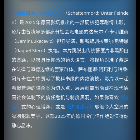
《阴影谋杀：恐惧之下》
（Schattenmord: Unter Feinde
n）是2025年德国影坛推出的一部硬核犯罪剧情电影。
影片由曾执导多部高分社会派电影的达米尔·卢卡切维奇
（Damir Lukacevic）担任导演，新锐编剧拉奎尔·斯特恩
（Raquel Stern）执笔。本片跳脱出传统警匪片非黑即白
的套路，以极具压抑感的镜头语言，将视角对准了游走
在法律与道德边缘的警察群体。萨布丽娜·阿玛利与哈桑·
阿库奇在片中贡献了教科书级的内敛演技。影片以一起
看似普通的谋杀案为切入点，层层剥离出隐藏在现代德
国社会体制下的信任危机与制度黑洞。如果你喜欢
《狩
猎》
式的心理博弈，或是
《边境杀手》
那般令人窒息的
凛冽犯罪美学，这部2025年的德国冷门佳作绝对值得你
静心品味。