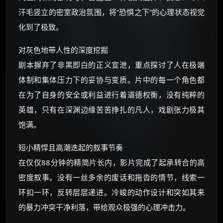
汗毛竖立的密室政治氛围，将“恐惧之下”的心理状态视觉
化到了极致。
对灰色地带人性的深度挖掘
剧本摒弃了非黑即白的正义宣泄，重点探讨了人在极端
体制和集体压力下的妥协与变质。片中的每一个角色都
在为了自身的安全或利益进行着道德权衡，没有纯粹的
英雄，只有在深渊边缘苦苦挣扎的凡人，戏剧张力极其
饱满。
短小精悍且高潮迭起的叙事节奏
在仅仅88分钟的精简片长内，影片完成了起承转合的高
密度叙事。没有一丝多余的废话和拖沓的情节，线索一
环扣一环，反转层层递进。冷峻的动作设计和突如其来
的暴力冲突干净利落，带给观众极强的心理冲击力。