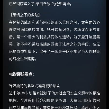
已经彻底陷入了“举目皆敌”的绝望境地。
⚡
前往【大淘客】领红包
【恐惧之下的救赎】
☕ 海外大侠？通过 Ko-fi 赐茶
在体制的威逼利诱与内心的正义信仰之间，女主角的心
理防线面临彻底崩溃。她开始意识到，这场谋杀案的背
后，是一个巨大的利益共同体在运转。为了撕开这层黑
幕，她不得不采取极端的游离于法律之外的手段，在无
尽的恐惧折磨下，展开了一场关于职业操守与人性救赎
的终极生死赌博。
电影硬核看点
：
导演独特的北欧式凛冽视听语言
达米尔·卢卡切维奇延续了他对社会现实主义题材的精准
把控。全片采用低饱和度的冷色调，大量运用幽闭的密
闭空间和局部特写，营造出一种极其压抑、猜忌、令人