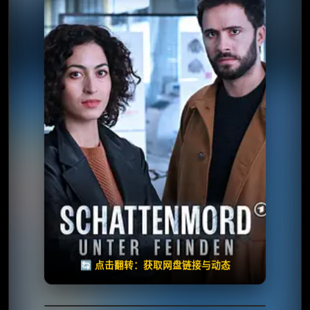
⭐️ 评分：2.8 | 🎬 2025年
夸克网盘
百度网盘
🧧️
失效请反馈
天天领红包
🔄 点击翻转：获取网盘链接与动态