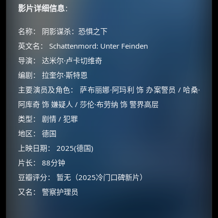
影片详细信息
：
名称： 阴影谋杀：恐惧之下
英文名： Schattenmord: Unter Feinden
导演： 达米尔·卢卡切维奇
编剧： 拉奎尔·斯特恩
主要演员及角色： 萨布丽娜·阿玛利 饰 办案警员 / 哈桑·
阿库奇 饰 嫌疑人 / 莎伦·布劳纳 饰 警界高层
类型： 剧情 / 犯罪
地区： 德国
上映日期： 2025(德国)
片长： 88分钟
豆瓣评分： 暂无（2025冷门口碑新片）
又名： 警察护理员