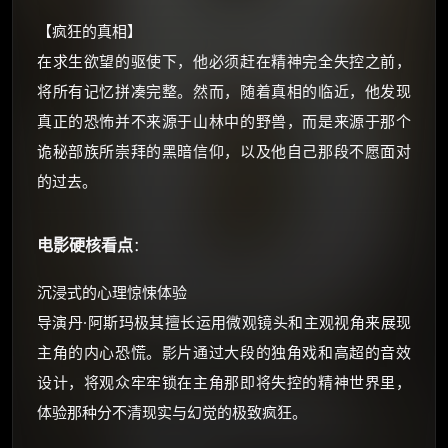
☕ 海外大侠？通过 Ko-fi 赐茶
【疯狂的真相】
在求生欲望的驱使下，他必须赶在精神完全失控之前，
将所有记忆拼凑完整。然而，随着真相的临近，他发现
真正的恐怖并不来源于山林中的野兽，而是来源于那个
诡秘部族所崇拜的黑暗信仰，以及他自己那段不愿面对
的过去。
电影硬核看点
：
沉浸式的心理惊悚体验
导演丹·阿斯玛极其擅长运用微观镜头和主观视角来展现
主角的内心恐慌。影片通过大段的独角戏和高超的音效
设计，将观众牢牢锁在主角那即将失控的精神世界里，
体验那种分不清现实与幻觉的极致疯狂。