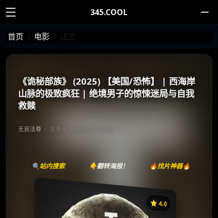
345.COOL
首页
电影
正文
《诡秘部族》 (2025) 【美国/恐怖】 | 西海岸
山脉的极致疯狂 | 绝境男子的惊悚迷局与自我
救赎
无良法尊
发表于 2026/5/27 22:36
🔍站内搜索
👇翻转海报！
🔥找片神器🔥
⭐️ 4.0
《Tribe》
收藏
⭐