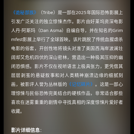
《诡秘部族》
（Tribe）是一部在2025年国际恐怖影展上
引发广泛关注的独立惊悚杰作。影片由好莱坞资深电影
人丹·阿斯玛（Dan Asma）自编自导，并在知名的Grim
mfest影展上举行了全球首映。该片跳脱了传统血腥虐杀
电影的俗套，开创性地将镜头对准了美国西海岸波澜壮
阔却又危机四伏的深山密林，营造出一种极其压抑的幽
闭恐惧感。影片不仅在视听语言上极具张力，更凭借其
层层剥茧的悬疑叙事和对人类精神崩溃边缘的细腻刻
画，被影评人誉为丛林版的
《记忆碎片》
。这是一部心
理惊悚与民俗恐怖完美结合的硬核作品，非常适合那些
喜欢在迷雾重重的剧情中寻找真相的深度惊悚片爱好者
收藏。
影片详细信息
：