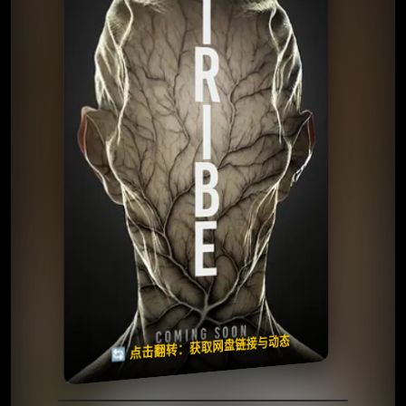
⭐️ 评分：4.0 | 🎬 2025年
夸克网盘
百度网盘
🧧️
天天领红包
失效请反馈
🔄 点击翻转：获取网盘链接与动态