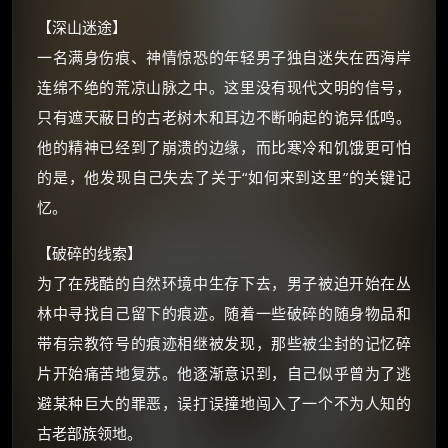
【深山迷途】
一名满身伤痕、神情惊恐的年轻男子独自迷失在西海岸
连绵不绝的荒凉山脉之中。这里没有现代文明的信号，
×
只有遮天蔽日的古老树木和耳边不断响起的诡异低鸣。
🧧 福利领取站
他的精神已经到了崩溃的边缘，而比寒冷和饥饿更可怕
☕
的是，他发现自己失去了关于“如何来到这里”的关键记
忆。
朋友们辛苦了 💦
【破碎的线索】
你需要的各种会员，都可低价购买！
为了在残酷的自然环境中生存下去，男子被迫开始在丛
如夸克12个月送14天 最低75元！
价格有浮动，请直接搜索查最低价！
林中寻找自己留下的痕迹。随着一些破碎的随身物品和
带有宗教符号的痕迹相继被发现，那些被尘封的记忆碎
还有支付宝现金红包、外卖红包、
优惠券、活动红包，每日可领。
片开始痛苦地复苏。他逐渐意识到，自己似乎曾为了逃
避某种巨大的罪恶，误打误撞地闯入了一个不为人知的
⚡
前往【大淘客】领红包
古老部族领地。