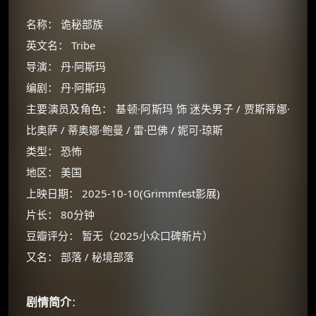
名称： 诡秘部族
英文名： Tribe
导演： 丹·阿斯玛
编剧： 丹·阿斯玛
主要演员及角色： 基顿·阿斯玛 饰 迷失男子 / 贾斯蒂娜·
比奥萨 / 蒂奥娜·鲍曼 / 雷·巴佛 / 妮可·琼斯
类型： 恐怖
地区： 美国
上映日期： 2025-10-10(Grimmfest影展)
片长： 80分钟
豆瓣评分： 暂无（2025小众口碑新片）
又名： 部落 / 秘境部落
剧情简介
：