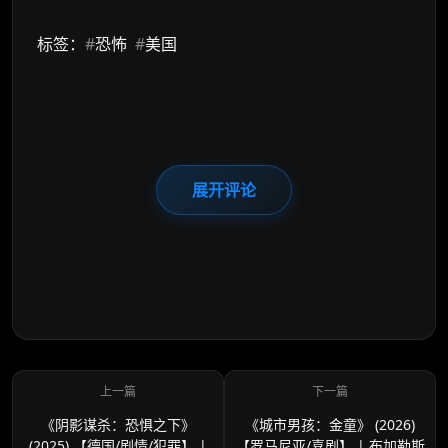
标签：
#
恐怖
#
美国
展开评论
《阴影谋杀：恐惧之下》
《城市男孩：金童》 (2026)
(2025) 【德国/剧情/犯罪】 |
【罗马尼亚/喜剧】 | 布加勒斯