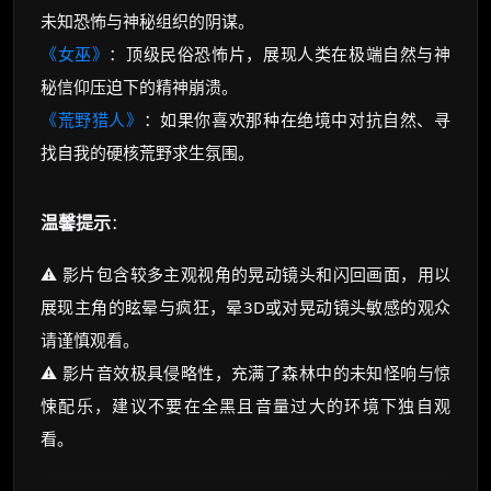
未知恐怖与神秘组织的阴谋。
《女巫》
：顶级民俗恐怖片，展现人类在极端自然与神
秘信仰压迫下的精神崩溃。
《荒野猎人》
：如果你喜欢那种在绝境中对抗自然、寻
找自我的硬核荒野求生氛围。
温馨提示
：
⚠️ 影片包含较多主观视角的晃动镜头和闪回画面，用以
展现主角的眩晕与疯狂，晕3D或对晃动镜头敏感的观众
请谨慎观看。
⚠️ 影片音效极具侵略性，充满了森林中的未知怪响与惊
悚配乐，建议不要在全黑且音量过大的环境下独自观
看。