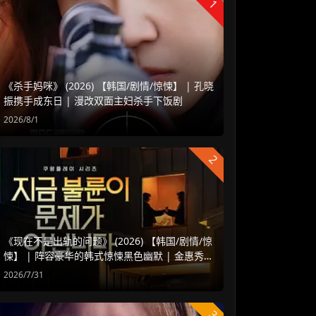
1
《杀手妈咪》 (2026) 【韩国/剧情/惊悚】 | 孔晓
振携手成东日 | 漫改双面主妇杀手下饭剧
2026/8/1
2
《现在不是出轨的问题》 (2026) 【韩国/剧情/惊
悚】 | 阵容豪华的韩式惊悚黑色幽默 | 金惠秀 x
赵汝贞强强联手
2026/7/31
3