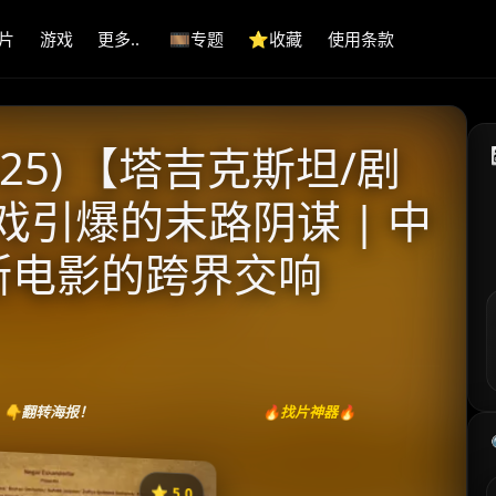
片
游戏
更多..
🎞️专题
⭐️收藏
使用条款
25) 【塔吉克斯坦/剧
中戏引爆的末路阴谋 | 中
斯电影的跨界交响
👇翻转海报！
🔥找片神器🔥
⭐️ 5.0