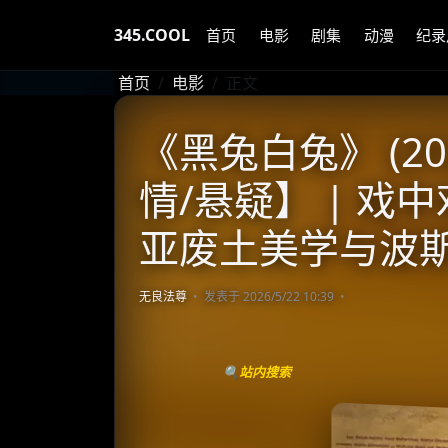
345.COOL
首页
电影
剧集
动漫
纪录
首页
电影
正文
《黑兔白兔》 (20
情/悬疑】 | 戏
亚废土美学与波
无良法尊
发表于 2026/5/22 10:39
🔍站内搜索