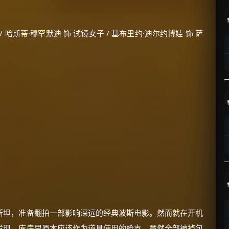
 哈斯蒂·穆罕默迪 饰 试镜女子 / 基布里约·迪尔约博娃 饰 萨
斯坦，准备翻拍一部影响深远的经典波斯电影。然而就在开机
发现，库房里原本应该作为道具使用的枪支，竟然全部被掉包