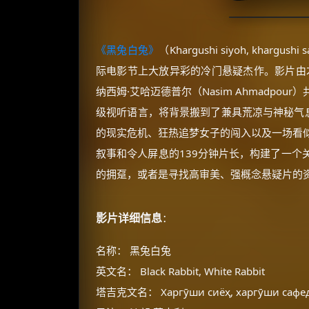
《黑兔白兔》
（Khargushi siyoh, khargush
际电影节上大放异彩的冷门悬疑杰作。影片由才华横
纳西姆·艾哈迈德普尔（Nasim Ahmadp
级视听语言，将背景搬到了兼具荒凉与神秘气息
的现实危机、狂热追梦女子的闯入以及一场看
叙事和令人屏息的139分钟片长，构建了一个
的拥趸，或者是寻找高审美、强概念悬疑片的
影片详细信息
：
名称： 黑兔白兔
英文名： Black Rabbit, White Rabbit
塔吉克文名： Харгӯши сиёҳ, харгӯши сафе