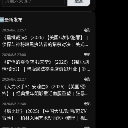
搜索
🆕最新发布
2026/8/6 23:57
电影
《黑桃裁决》 (2026) 【美国/动作/犯罪】 |
侦探与神秘暗黑执法者的猎杀对决 | 美式B
级片与义警暗黑风
2026/8/6 23:08
电影
《奇怪的零食店 钱天堂》 (2026) 【韩国/剧
情/奇幻】 | 韩版魔法零食店奇幻开业 | 罗
美兰 x 李来重聚演绎人心欲望与奇迹
2026/8/6 22:27
电影
《大力水手3：安魂曲》 (2026) 【英国/恐
怖】 | 经典童年阴影童话血腥重塑 | 狂暴波
派的地下基地杀戮血腥之夜
2026/8/6 21:48
电影
《燃比娃》 (2025) 【中国大陆/动画/奇幻/
冒险】 | 柏林入围艺术动画短小精悍 | 视觉
风骨独特但受众偏窄的寓言尝试