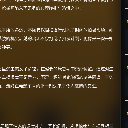
，枪械师陷入了无尽的心理挣扎与恐惧之中。
脱平庸的命运，不顾安保阻拦强行闯入了封闭的拍摄现场。她
试镜的机会。她的出现不仅打乱了拍摄计划，更像是一颗未知
×
级冲突。
🧧 福利领取站
☕
死里逃生的女子萨拉，在漫长的康复期中突然惊醒。通过对生
的车祸根本不是意外，而是一场针对她的精心刺杀阴谋。三条
朋友们辛苦了 💦
拢，最终在电影杀青的那一刻迎来了令人震撼的交汇。
你需要的各种会员，都可低价购买！
如夸克12个月送14天 最低75元！
价格有浮动，请直接搜索查最低价！
还有支付宝现金红包、外卖红包、
优惠券、活动红包，每日可领。
上展现了惊人的调度能力。真枪危机、片场惊魂与车祸真相三