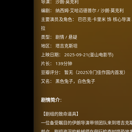
导演： 沙朗·莫克利
编剧： 纳西姆·艾哈迈德普尔 / 沙朗·莫克利
主要演员及角色： 巴巴克·卡里米 饰 核心导演 /
拉
类型： 剧情 / 悬疑
地区： 塔吉克斯坦
上映日期： 2025-09-21(釜山电影节)
片长： 139分钟
豆瓣评分： 暂无（2025冷门佳作国内首发）
又名： 黑色兔子，白色兔子
剧情简介
：
【剧组的致命道具】
一位备受瞩目的伊朗导演带领团队来到塔吉克
前夕，剧组资深的枪械师在例行检查时惊恐地