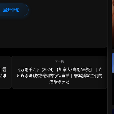
展开评论
| 霸
《万剐千刀》 (2024) 【加拿大/喜剧/悬疑】 | 连
动唯
环谋杀与破裂婚姻的惊悚直播 | 罪案播客主们的
致命修罗场