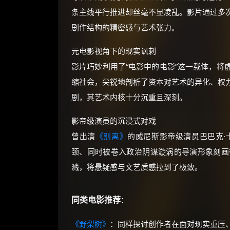
条主线平行推进却丝毫不显凌乱。影片通过多
剧作结构的精密感与艺术张力。
元电影视角下的现实讽刺
影片巧妙利用了“电影中的电影”这一载体，将
缩社会，尖锐地剖析了资本对艺术的异化、权
剧，其艺术内核十分沉重且深刻。
影帝级演员的沉浸式对戏
曾出演
《别离》
的威尼斯影帝级演员巴巴克·
颈、同时被卷入政治阴谋漩涡的导演形象刻画
溅，将悬疑感与文艺质感拉到了极致。
同类电影推荐
：
《野梨树》
：同样探讨创作者在面对现实重压