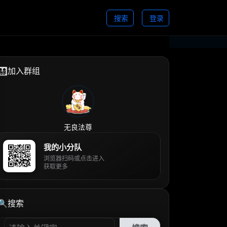
搜索
登录
👨‍👩‍👧‍👦加入群组
无良法尊
我的小分队
浏览器扫码或点击进入
获取更多
🔍搜索