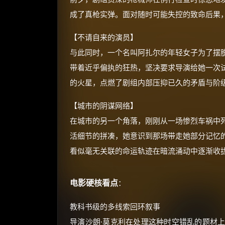
成了真枪实弹。面对随时可能失控的致命后果
【不请自来的演员】
与此同时，一个名叫阿扎尔的年轻女子为了摆
带着近乎偏执的狂热，坚决要求导演给她一次
的火星，点燃了剧组内部压抑已久的矛盾与阶
【城市的阴谋网络】
在城市的另一个角落，刚刚从一场惨烈车祸中
活细节的拼凑，她意识到那场带走她部分记忆
看似毫无关联的命运轨迹在暗流涌动中逐渐收
电影硬核看点
：
教科书级的多线索回环叙事
导演沙朗·莫克利在处理这种时空错乱的题材