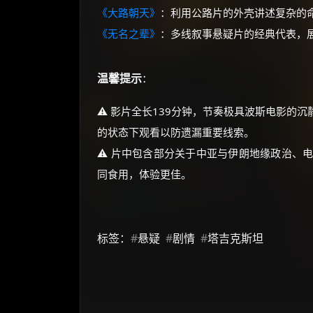
《大路朝天》
：利用公路片的外壳讲述复杂的
《无名之辈》
：多线叙事悬疑片的经典代表，
温馨提示
：
⚠️ 影片全长139分钟，节奏极具波斯电影
的状态下观看以防遗漏重要线索。
⚠️ 片中包含部分关于中亚与伊朗地缘政治、
同食用，体验更佳。
标签：
#
悬疑
#
剧情
#
塔吉克斯坦