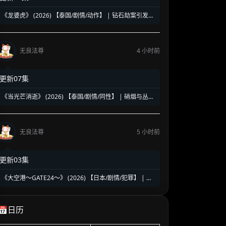
《龙婆虎》 (2026) 【泰国/剧情/动作】 | 钻石劫案引发的
清白保卫战 | 泰式硬核动作与悬疑冒险
无良法尊
4 小时前
更新07集
《当光芒消逝》 (2026) 【泰国/剧情/同性】 | 硝烟与丛林
中的禁忌绝恋 | 泰式时代洪流下的虐心史诗
无良法尊
5 小时前
更新03集
《大空港～GATE24～》 (2026) 【日本/剧情/犯罪】 | 机
场国门守护者的暗夜对决 | 趣里领衔硬核群像缉毒反恐大
戏
📅日历