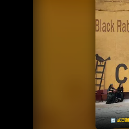
收藏
⭐️ 评
天天领红包
🔄 点击