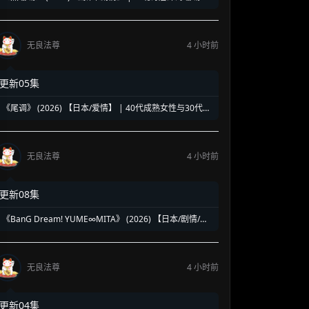
复仇奇谈 | 泰式魔幻版《蓝色大海的传说》
无良法尊
4 小时前
更新05集
《尾调》 (2026) 【日本/爱情】 | 40代成熟女性与30代压
抑青年的灵魂共振 | 极致治愈的日式禁忌纯爱物语
无良法尊
4 小时前
更新08集
《BanG Dream! YUME∞MITA》 (2026) 【日本/剧情/动
画/音乐】 | 虚拟乐团的绝境求生乐章 | 邦邦企划全新音漫
少女成长物语
无良法尊
4 小时前
更新04集