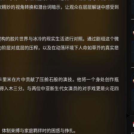
⚡
前往【大淘客】领红包
次精妙的视角转换和潜台词暗示，让观众在层层解谜中感受到
☕ 海外大侠？通过 Ko-fi 赐茶
虚构的胶片世界与冰冷的现实生活进行对照。通过剧组这个微
力阶层对底层的压榨，以及在动荡环境下人命如草芥的真实悲
卡里米在片中贡献了压舱石般的演技。他将一个身处创作瓶
得入木三分。与两位中亚新生代女演员的对手戏更是火花四
、体制束缚与家庭羁绊时的困惑与挣扎。