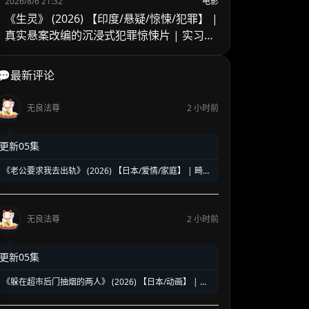
2026/8/6 21:32
电影
《生灵》 (2026) 【印度/悬疑/惊悚/犯罪】 |
真实悬案改编的沉浸式犯罪惊悚片 | 实习警
官的黑暗缉凶之旅
💬最新评论
无良法尊
2 小时前
更新05集
《老公要求我去出轨》 (2026) 【日本/爱情/家庭】 | 畸形
婚姻下的全职主妇觉醒 | 炸裂三观却直击痛点的深夜剧黑
马
无良法尊
2 小时前
更新05集
《躲在超市后门抽烟的两人》 (2026) 【日本/动画】 | 超
治愈的深夜打工人精神食堂 | 豆瓣8.6高分好评的超人气纯
爱漫改神作