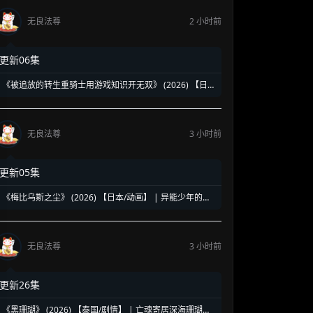
无良法尊
2 小时前
更新06集
《被追放的转生重骑士用游戏知识开无双》 (2026) 【日
本/动画】 | 缺陷职业的逆袭神话 | 2026七月新番最强异世
界爽番
无良法尊
3 小时前
更新05集
《梅比乌斯之尘》 (2026) 【日本/动画】 | 异能少年的莫
比乌斯陷阱 | 终结炽热夏日的末日科幻新番
无良法尊
3 小时前
更新26集
《黑珊瑚》 (2026) 【泰国/剧情】 | 亡魂寄居深海珊瑚的