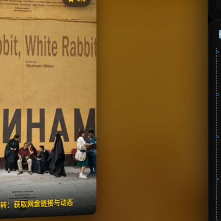
《黑兔白兔》
⭐
分：5.0 | 🎬 2025年
夸克网盘
百度网盘
🧧️
失效请反馈
翻转：获取网盘链接与动态