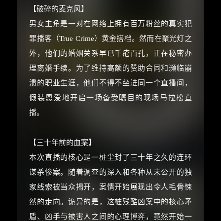
【破碎的麦克风】
男女主角是一对在网络上拥有百万粉丝的真实犯
罪播客（True Crime）黄金搭档。然而在聚光灯之
外，他们的婚姻关系早已千疮百孔，正在秘密办
理离婚手续。为了维持高额的赞助合同和濒临崩
溃的职业生涯，他们不得不坐进同一个直播间，
×
假装恩爱地开启一场备受瞩目的现场马拉松直
🧧 福利领取站
播。
☕
【三十年前的血案】
本次直播的核心是一桩尘封了三十年之久的连环
朋友们辛苦了 💦
谋杀惨案。随着调查的深入和各种从未公开的独
你需要的各种会员，都可低价购买！
家线索被当众揭开，案情开始展现出令人毛骨悚
如夸克12个月送14天 最低75元！
然的走向。诡异的是，这桩残酷凶案中的核心矛
价格有浮动，请直接搜索查最低价！
盾、凶手与被害人之间的心理博弈，竟然开始一