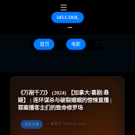
345.COOL
正文
首页
电影
《万剐千刀》 (2024) 【加拿大/喜剧/悬
疑】 | 连环谋杀与破裂婚姻的惊悚直播 |
罪案播客主们的致命修罗场
发表于 2026/5/22 10:32
无良法尊