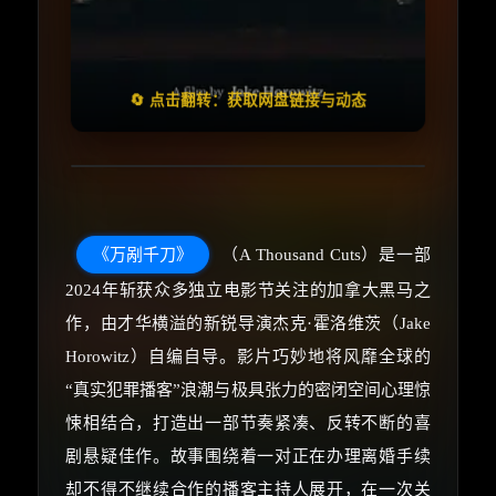
🧧️
失效请反馈
天天领红包
🔄 点击翻转：获取网盘链接与动态
《万剐千刀》
（A Thousand Cuts）是一部
2024年斩获众多独立电影节关注的加拿大黑马之
作，由才华横溢的新锐导演杰克·霍洛维茨（Jake
Horowitz）自编自导。影片巧妙地将风靡全球的
“真实犯罪播客”浪潮与极具张力的密闭空间心理惊
悚相结合，打造出一部节奏紧凑、反转不断的喜
剧悬疑佳作。故事围绕着一对正在办理离婚手续
却不得不继续合作的播客主持人展开，在一次关