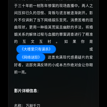
于三十年前一桩陈年惨案的现场直播中，两人之
间压抑已久的怨恨、背叛与谎言被逐渐剥开。影
片不仅讽刺了当下网络娱乐至死、消费苦难的扭
曲现状，更用一种极其荒诞且幽默的手法，将婚
姻关系的解体过程与血腥的罪案调查进行了精准
的互文互衬。如果你是
《大楼里只有谋杀》
或
《网络谜踪》
这类充满现代感悬疑片的爱
好者，这部充满反转的小成本杰作绝对会让你眼
前一亮。
影片详细信息
：
名称： 万剐千刀