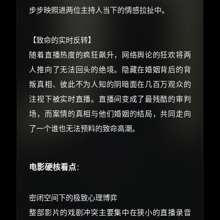
还有支付宝现金红包、外卖红包、
步步映照进两位主持人当下的情感拉扯中。
优惠券、活动红包，每日可领。
⚡
前往【大淘客】领红包
【致命的实时反转】
随着直播热度的疯狂飙升，网络舆论的狂欢将两
☕ 海外大侠？通过 Ko-fi 赐茶
人推向了无法回头的绝境。隐藏在婚姻背后的背
叛真相、彼此不为人知的阴暗面在几百万观众的
注视下被实时直播。直播间变成了最残酷的审判
场，而案情的真相与他们婚姻的结局，共同走向
了一个谁也无法预料的致命高潮。
电影硬核看点
：
密闭空间下的极致心理博弈
整部影片的戏剧冲突主要集中在狭小的直播录音