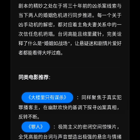
剧本的精妙之处在于将三十年前的凶杀案线索与
当下两人的婚姻危机进行同步推进。每一个关于
凶手动机的解密，都对应着主角夫妻关系中的一
次信任危机坍塌。台词高能且绵里藏针，完美诠
释了什么是“婚姻如战场”，让悬疑迷和剧情片爱好
者都能看得大呼过瘾。
同类电影推荐
：
《大楼里只有谋杀》
：同样聚焦于真实犯
罪播客主，在幽默欢快的基调下探寻凶案真相，
反转不断。
《罪人》
：极简主义的密闭空间惊悚片，
全凭高能的台词与声音塑造出极强的悬念与情绪