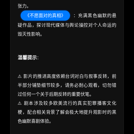
张力。
《不愿面对的真相》
：充满黑色幽默的悬
疑作品，探讨现代媒体与舆论操控对个人命运的
毁灭性影响。
温馨提示
：
⚠️ 影片的推进高度依赖台词对白与叙事反转，前
半部分铺垫细节较多，请务必耐心观看，切勿错
过任何一个关于后期反转的重要伏笔。
⚠️ 剧本涉及较多欧美流行的真实犯罪播客文化
梗，配合相关背景了解会极大地提升观影时的黑
色幽默喜剧体验。