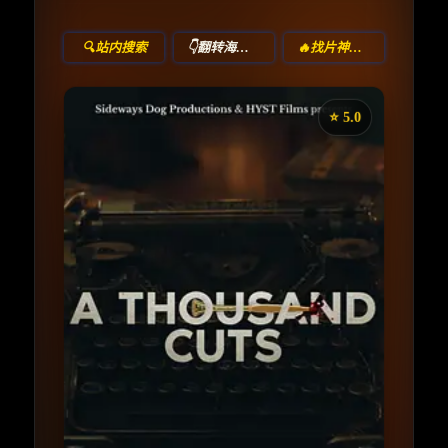
🔍站内搜索
👇翻转海报！
🔥找片神器🔥
⭐️ 5.0
《A Thousand Cuts》
收藏
⭐
⭐️ 评分：5.0 | 🎬 2024年
夸克网盘
百度网盘