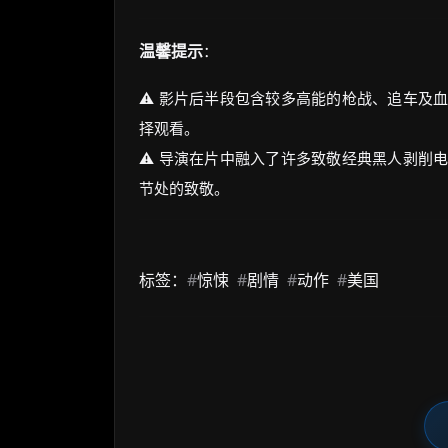
温馨提示
：
⚠️ 影片后半段包含较多高能的枪战、追车及
择观看。
⚠️ 导演在片中融入了许多致敬经典黑人剥削
节处的致敬。
标签：
#
惊悚
#
剧情
#
动作
#
美国