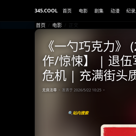
345.COOL
首页
电影
剧集
动漫
纪录
首页
电影
正文
《一勺巧克力》 (2
作/惊悚】 | 
危机 | 充满街
无良法尊
发表于 2026/5/22 10:25
🔍站内搜索