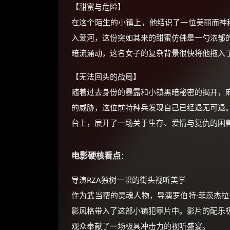
【甜蜜与危险】
在这个陌生的小镇上，他结识了一位美丽而神秘
入爱河，这份突如其来的甜蜜仿佛是一勺浓郁
暗流涌动，这名女子的复杂背景很快将他拖入
【无法回头的战局】
随着过去身份的暴露和小镇黑暗秘密的揭开，
的威胁，这位前特种兵发现自己已经退无可退
台上，展开了一场关于生存、爱情与复仇的困
电影硬核看点
：
导演RZA独树一帜的街头视听美学
作为武当帮的灵魂人物，导演罗伯特·菲茨杰拉
影风格带入了这部小镇犯罪片中。影片的配乐
观众奉献了一场极具冲击力的视听盛宴。