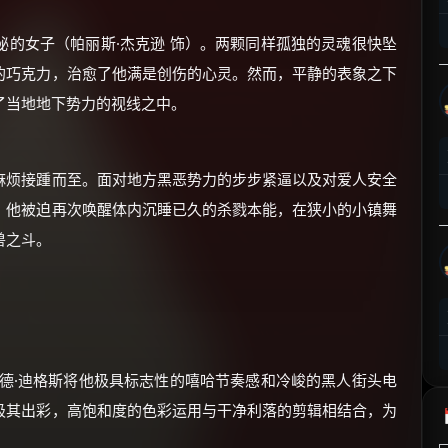
⚡
前往【大淘客】领红包
的女子（帕丽斯·杰克逊 饰）。两颗同样孤独的灵魂很快坠
的巧克力，治愈了他满是创伤的心灵。然而，平静的表象之下
☕ 海外大侠？通过 Ko-fi 赐茶
了当地地下势力的视线之中。
麻烦接踵而至。面对地方黑恶势力的步步紧逼以及对爱人安全
。他被迫再次唤醒体内沉睡已久的杀戮本能，在狭小的小镇舞
兽之斗。
德·迪格斯将他极具标志性的嘻哈节奏感和冷峻的黑人街头电
极其出彩，高饱和度的色彩运用与干净利落的剪辑相结合，为