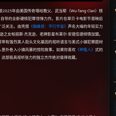
late）是2025年由美国传奇嘻哈教父、武当帮（Wu-Tang Clan）核
自编自导的全新硬核犯罪惊悚力作。影片在翠贝卡电影节首映后
广泛关注。由凭借
《蜘蛛侠：平行宇宙》
声名大噪的年轻实力
克逊之女帕丽斯·杰克逊、老牌影星布莱尔·安德伍德倾情加盟。
将带有强烈黑人街头文化基因的视听语言与美式小镇犯罪题材
人意外卷入小镇风暴的惊险故事。如果你喜欢
《伸冤人》
式的
，这部极具视听张力的独立杰作绝对值得收藏。