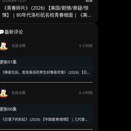
2026/8/6 12:51
剧集
《青春碎片》 (2026) 【美国/剧情/悬疑/惊
悚】 | 80年代洛杉矶名校青春暗面 | 《美国
精神病》作者新作改编
💬最新评论
无良法尊
5 小时前
更新01集
《换座位后，发现身后的男生好像喜欢我》 (2026) 【日
本/爱情/同性】 | 班级焦点大帅哥 x 纯情懵懂男高中生 | 换
座位引发的直球高甜校园BL
无良法尊
6 小时前
更新06集
《日落下的彩虹》 (2026) 【中国香港/剧情】 | 几代香港
人的彩虹邨告别情书 | 触动心灵的温情港式单元群像剧