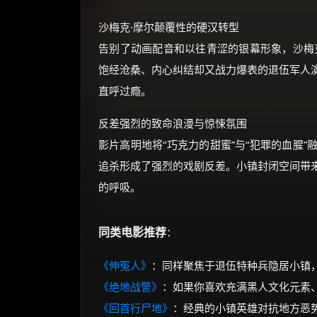
沙梅克·摩尔颠覆性的硬汉转型
告别了动画配音和以往青涩的银幕形象，沙梅
饱经沧桑、内心纠结却又战力爆表的退伍军人
直呼过瘾。
反差强烈的致命浪漫与惊悚氛围
影片高明地将“巧克力的甜蜜”与“犯罪的血腥
追杀形成了强烈的戏剧反差。小镇封闭空间带
的呼吸。
同类电影推荐
：
《伸冤人》
：同样聚焦于退伍特种兵隐居小镇
《绝地战警》
：如果你喜欢充满黑人文化元素
《回首行尸地》
：经典的小镇英雄对抗地方恶