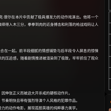
克·摩尔在本片中贡献了极具爆发力的动作戏演出。他将一个
演绎得入木三分，拳拳到肉的近身搏击和利落的枪战戏码让人
”融合在一起。前半段细腻的情感铺垫与后半段令人屏息的惊悚
来的压迫感，随着剧情推进被渲染到了极致，牢牢抓住了观众
，因伸张正义而被迫大开杀戒的硬核动作片。
、节奏明快且带有强烈导演个人风格的犯罪作品。
势力的动作电影，展现孤胆英雄的纯粹暴力美学。