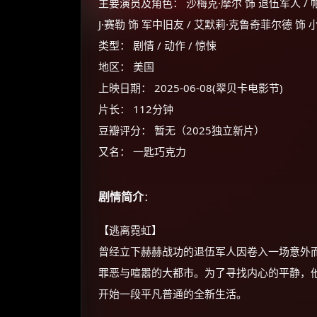
主要演员及角色： 沙梅克·摩尔 饰 退伍军人 / 帕
J·赛勒 饰 军中旧友 / 艾默莉·克鲁奇菲尔德 饰
类型： 剧情 / 动作 / 惊悚
地区： 美国
上映日期： 2025-06-08(翠贝卡电影节)
片长： 112分钟
豆瓣评分： 暂无（2025独立新片）
又名： 一匙巧克力
剧情简介
：
【逃离霓虹】
曾经立下赫赫战功的退伍军人因卷入一场意外
罪恶与喧嚣的大都市。为了寻找内心的平静，
开始一段平凡普通的全新生活。