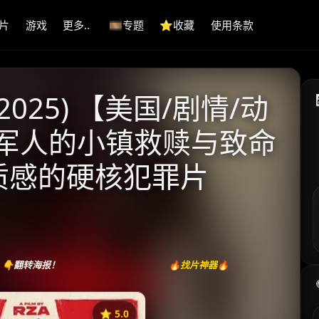
片
游戏
更多..
🎞️专题
⭐️收藏
使用条款
025) 【美国/剧情/动
退伍军人的小镇救赎与致命
头质感的硬核犯罪片
👇翻转海报！
🔥找片神器🔥
⭐️ 5.0