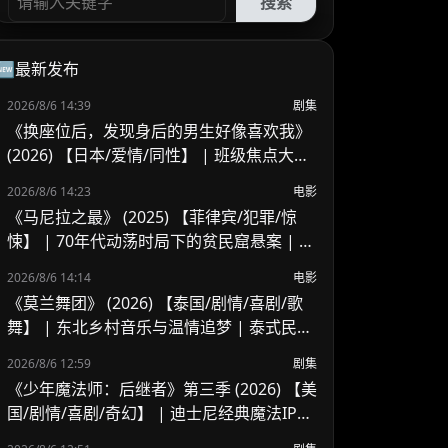
搜索
🆕最新发布
2026/8/6 14:39
剧集
《换座位后，发现身后的男生好像喜欢我》
(2026) 【日本/爱情/同性】 | 班级焦点大帅
哥 x 纯情懵懂男高中生 | 换座位引发的直球
2026/8/6 14:23
电影
高甜校园BL
《马尼拉之最》 (2025) 【菲律宾/犯罪/惊
悚】 | 70年代动荡时局下的贫民窟悬案 | 菲
律宾警匪犯罪新作
2026/8/6 14:14
电影
《莫兰舞团》 (2026) 【泰国/剧情/喜剧/歌
舞】 | 东北乡村音乐与温情追梦 | 泰式民谣
舞台上的兄妹羁绊
2026/8/6 12:59
剧集
《少年魔法师：后继者》第三季 (2026) 【美
国/剧情/喜剧/奇幻】 | 迪士尼经典魔法IP终
章收官 | 贾斯汀与比莉携手拯救家族