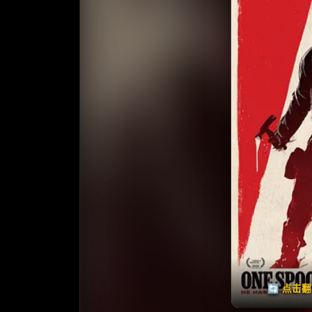
收藏
⭐
⭐️ 评
天天领红包
🔄 点击