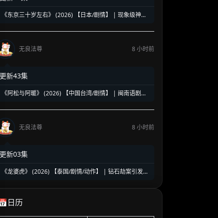
《东京三十岁左右》 (2026) 【日本/剧情】 | 现象级神剧
《三十而已》日版翻拍 | 35岁东京女子图鉴与都市救赎
无良法尊
8 小时前
更新43集
《阿松与阿暖》 (2026) 【中国台湾/剧情】 | 闽南语剧视
帝天后再度携手 | 2026初夏最温情治愈的烟火人间剧
无良法尊
8 小时前
更新03集
《龙婆虎》 (2026) 【泰国/剧情/动作】 | 钻石劫案引发的
清白保卫战 | 泰式硬核动作与悬疑冒险
📅日历