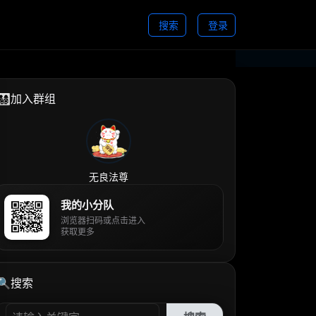
搜索
登录
👨‍👩‍👧‍👦加入群组
无良法尊
我的小分队
浏览器扫码或点击进入
获取更多
🔍搜索