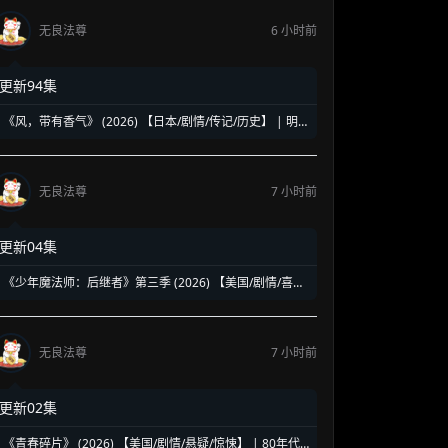
无良法尊
6 小时前
更新94集
《风，带有香气》 (2026) 【日本/剧情/传记/历史】 | 明
治时代的南丁格尔 | 见上爱演绎日本首位专业女护士的觉
醒之路
无良法尊
7 小时前
更新04集
《少年魔法师：后继者》第三季 (2026) 【美国/剧情/喜剧/
奇幻】 | 迪士尼经典魔法IP终章收官 | 贾斯汀与比莉携手
拯救家族
无良法尊
7 小时前
更新02集
《青春碎片》 (2026) 【美国/剧情/悬疑/惊悚】 | 80年代