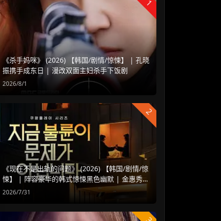
1
《杀手妈咪》 (2026) 【韩国/剧情/惊悚】 | 孔晓
振携手成东日 | 漫改双面主妇杀手下饭剧
2026/8/1
2
《现在不是出轨的问题》 (2026) 【韩国/剧情/惊
悚】 | 阵容豪华的韩式惊悚黑色幽默 | 金惠秀 x
赵汝贞强强联手
2026/7/31
3