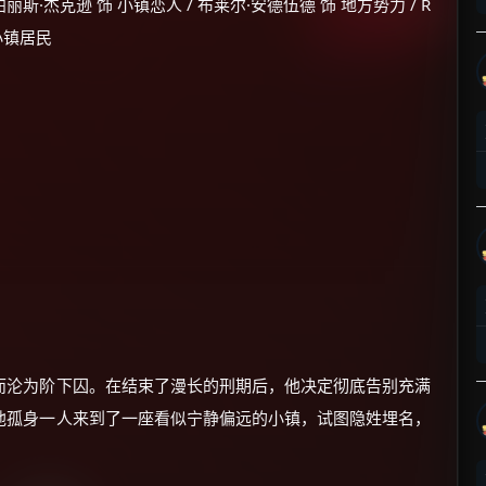
丽斯·杰克逊 饰 小镇恋人 / 布莱尔·安德伍德 饰 地方势力 / R
 小镇居民
×
🧧 福利领取站
☕
朋友们辛苦了 💦
你需要的各种会员，都可低价购买！
如夸克12个月送14天 最低75元！
价格有浮动，请直接搜索查最低价！
而沦为阶下囚。在结束了漫长的刑期后，他决定彻底告别充满
他孤身一人来到了一座看似宁静偏远的小镇，试图隐姓埋名，
还有支付宝现金红包、外卖红包、
优惠券、活动红包，每日可领。