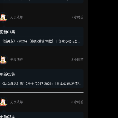
洛杉矶名校青春暗面 | 《美国精神病》作者新作改编
无良法尊
7 小时前
更新01集
《新男友》 (2026) 【泰国/爱情/同性】 | 邻家心动与恋爱
误会 | 纯正泰式校园同性浪漫新剧
无良法尊
8 小时前
更新05集
《幼女战记》第1-2季全 (2017-2026) 【日本/动画/剧情/
奇幻】 | 披着幼女皮的现代社畜怪物 | 硬核军事狂热者的
异世界神作
无良法尊
8 小时前
更新03集