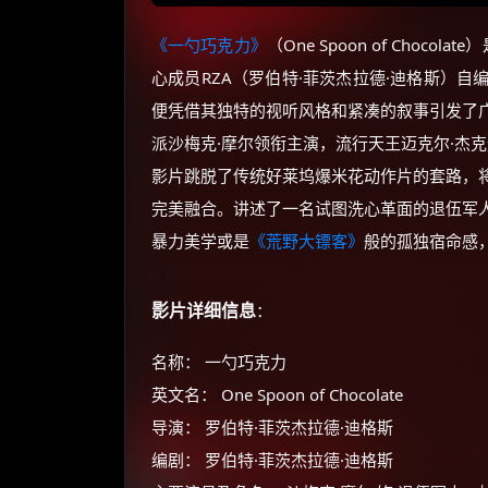
《一勺巧克力》
（One Spoon of Choco
心成员RZA（罗伯特·菲茨杰拉德·迪格斯）
便凭借其独特的视听风格和紧凑的叙事引发了
派沙梅克·摩尔领衔主演，流行天王迈克尔·杰
影片跳脱了传统好莱坞爆米花动作片的套路，
完美融合。讲述了一名试图洗心革面的退伍军
暴力美学或是
《荒野大镖客》
般的孤独宿命感
影片详细信息
：
名称： 一勺巧克力
英文名： One Spoon of Chocolate
导演： 罗伯特·菲茨杰拉德·迪格斯
编剧： 罗伯特·菲茨杰拉德·迪格斯