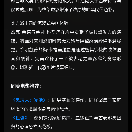
却已非人类”的恐惧感无限放大。中后段关于古老符号与
仪式的展现，为整部电影增添了浓厚的暗黑民俗色彩。
实力派卡司的沉浸式尖叫体验
杰克·莱诺与莱娅·科斯塔在片中贡献了极具爆发力的演
技，将面对未知恐惧时的无力感与绝望感演绎得淋漓尽
致。饰演凯蒂的梅·卡拉美维更是通过极其惊悚的肢体语
言和眼神，完美诠释了一个被古老力量吞噬的傀儡形
象，堪称新一代恐怖片银幕经典。
同类电影推荐
：
《鬼玩人：复活》
：同导演血案佳作，同样聚焦于家庭
环境下的恶魔附身与肉体恐怖。
《世袭》
：深刻探讨家庭羁绊、血缘诅咒与古老邪灵回
归的心理恐怖天花板。