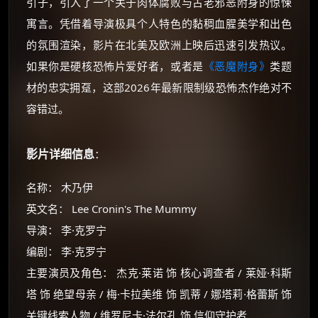
引子，引入了一个关于肉体腐败与古老邪恶附身的惊悚
寓言。凭借着导演极具个人特色的黏稠血腥美学和出色
的氛围渲染，影片在北美及欧洲上映后迅速引发热议。
如果你是硬核恐怖片爱好者，或者是
《恶魔附身》
类题
材的忠实拥趸，这部2026年最新限制级恐怖杰作绝对不
容错过。
影片详细信息
：
名称： 木乃伊
英文名： Lee Cronin's The Mummy
导演： 李·克罗宁
编剧： 李·克罗宁
主要演员及角色： 杰克·莱诺 饰 核心调查者 / 莱娅·科斯
塔 饰 绝望母亲 / 梅·卡拉美维 饰 凯蒂 / 娜塔莉·格蕾斯 饰
关键线索人物 / 维罗尼卡·法尔孔 饰 信仰守护者