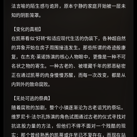
法言喻的陌生感与诡异，原本宁静的家庭开始被一层未
如夸克12个月送14天 最低75元！
价格有浮动，请直接搜索查最低价！
知的阴影笼罩。
还有支付宝现金红包、外卖红包、
【变化的真相】
优惠券、活动红包，每日可领。
在凯蒂看似“好转”和适应现代生活的伪装下，各种超自然
的异象开始在房子周围接连发生。那些所谓的奇迹般康
⚡
前往【大淘客】领红包
复，在杰克·莱诺饰演的核心人物眼中，更像是一种不可
名状之物的寄生。一种古老的、被埋藏千年的邪恶秘密
☕ 海外大侠？通过 Ko-fi 赐茶
正在通过凯蒂的肉身慢慢苏醒，而每一次改变，都是从
内到外的致命腐败。
【无处可逃的祭典】
随着腐败的加剧，整个小镇逐渐沦为古老诅咒的祭坛。
维罗尼卡·法尔孔饰演的角色试图通过古老的仪式寻找对
抗这股力量的方法，但他们不得不面对一个残酷的现
实：那个曾经熟悉的凯蒂或许早已不复存在，而现在站