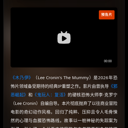
预告片
《木乃伊》
（Lee Cronin's The Mummy）是2026年恐
怖片领域备受期待的经典IP重塑之作。影片由曾执导
《邪
恶崛起》
和
《鬼玩人：复活》
的硬核恐怖大师李·克罗宁
（Lee Cronin）自编自导。本片彻底抛弃了以往商业冒险
电影的奇幻动作风格，回归了纯粹、压抑且令人毛骨悚
然的心理与血腥恐怖路线。故事以一桩神秘的失踪案为