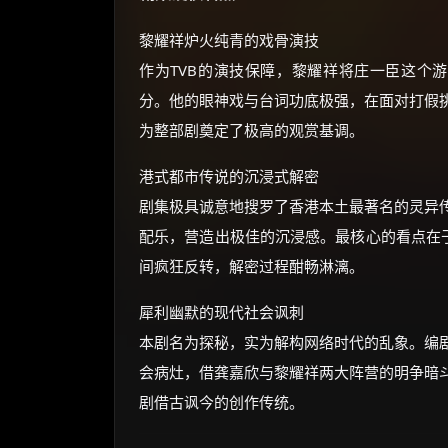
黎耀祥炉火纯青的戏骨演技
作为TVB的演技保障，黎耀祥将庄一臣这个游
分。他的眼神戏与台词功底极强，在面对打假
为整部剧奠定了极高的观赏基调。
港式都市传说的沉浸式解密
剧集极具诚意地搜罗了香港本土最著名的灵异
配乐，营造出极佳的沉浸感。最核心的看点在于
间疯狂反转，解密过程酣畅淋漓。
犀利幽默的现代社会讽刺
本剧名为探秘，实为解构网络时代的乱象。编剧将
会病灶，借龚嘉欣与黎耀祥两大阵营的明争暗
剧借古讽今的创作传统。