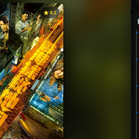
⭐️ 8.2
《香港探秘地图》
分：8.2 | 🎬 2026年
✅ 已完结
夸克网盘
百度网盘
🧧️
失效请反馈