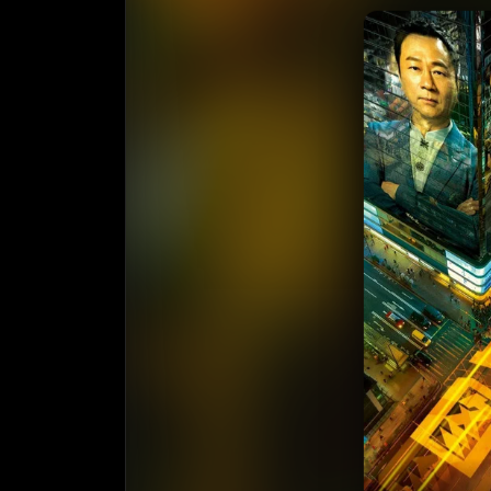
收藏
⭐
⭐️ 评
天天领红包