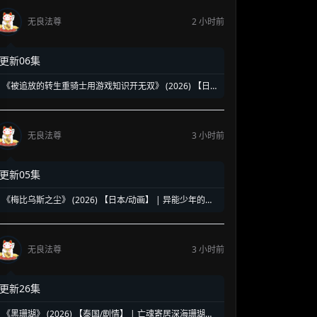
无良法尊
2 小时前
更新06集
《被追放的转生重骑士用游戏知识开无双》 (2026) 【日
本/动画】 | 缺陷职业的逆袭神话 | 2026七月新番最强异世
界爽番
无良法尊
3 小时前
更新05集
《梅比乌斯之尘》 (2026) 【日本/动画】 | 异能少年的莫
比乌斯陷阱 | 终结炽热夏日的末日科幻新番
无良法尊
3 小时前
更新26集
《黑珊瑚》 (2026) 【泰国/剧情】 | 亡魂寄居深海珊瑚的