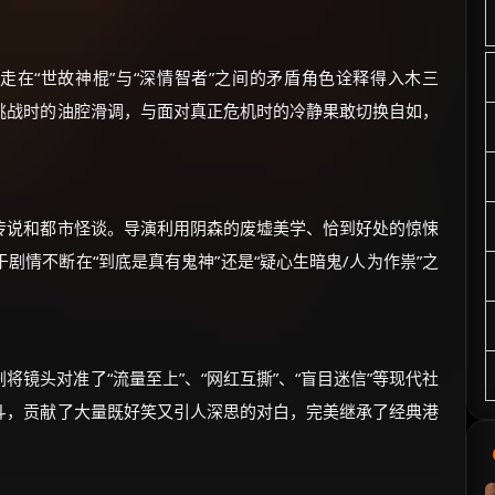
走在“世故神棍”与“深情智者”之间的矛盾角色诠释得入木三
挑战时的油腔滑调，与面对真正危机时的冷静果敢切换自如，
传说和都市怪谈。导演利用阴森的废墟美学、恰到好处的惊悚
剧情不断在“到底是真有鬼神”还是“疑心生暗鬼/人为作祟”之
镜头对准了“流量至上”、“网红互撕”、“盲目迷信”等现代社
斗，贡献了大量既好笑又引人深思的对白，完美继承了经典港