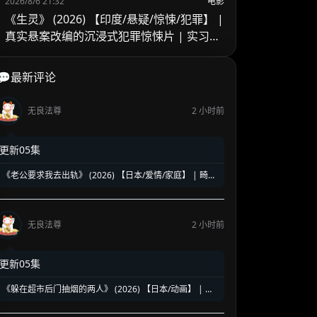
2026/8/6 21:32
电影
《生灵》 (2026) 【印度/悬疑/惊悚/犯罪】 |
真实悬案改编的沉浸式犯罪惊悚片 | 实习警
官的黑暗缉凶之旅
💬最新评论
无良法尊
2 小时前
更新05集
《老公要求我去出轨》 (2026) 【日本/爱情/家庭】 | 畸形
婚姻下的全职主妇觉醒 | 炸裂三观却直击痛点的深夜剧黑
马
无良法尊
2 小时前
更新05集
《躲在超市后门抽烟的两人》 (2026) 【日本/动画】 | 超
治愈的深夜打工人精神食堂 | 豆瓣8.6高分好评的超人气纯
爱漫改神作