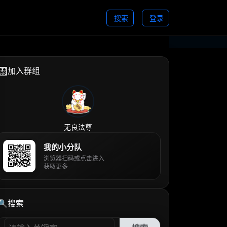
搜索
登录
👨‍👩‍👧‍👦加入群组
无良法尊
我的小分队
浏览器扫码或点击进入
获取更多
🔍搜索