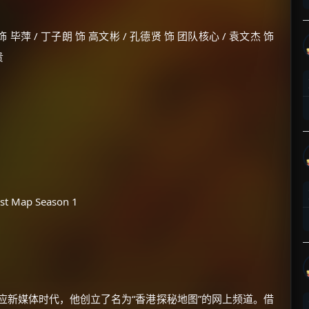
毕萍 / 丁子朗 饰 高文彬 / 孔德贤 饰 团队核心 / 袁文杰 饰
贵
×
🧧 福利领取站
☕
朋友们辛苦了 💦
Map Season 1
你需要的各种会员，都可低价购买！
如夸克12个月送14天 最低75元！
价格有浮动，请直接搜索查最低价！
还有支付宝现金红包、外卖红包、
优惠券、活动红包，每日可领。
应新媒体时代，他创立了名为“香港探秘地图”的网上频道。借