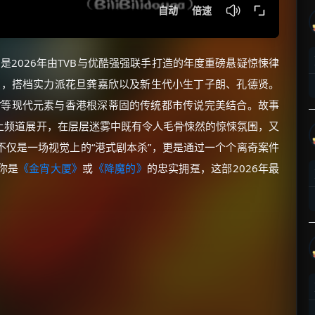
 Map）是2026年由TVB与优酷强强联手打造的年度重磅悬疑惊悚律
演，搭档实力派花旦龚嘉欣以及新生代小生丁子朗、孔德贤。
假”等现代元素与香港根深蒂固的传统都市传说完美结合。故事
上频道展开，在层层迷雾中既有令人毛骨悚然的惊悚氛围，又
仅是一场视觉上的“港式剧本杀”，更是通过一个个离奇案件
你是
《金宵大厦》
或
《降魔的》
的忠实拥趸，这部2026年最