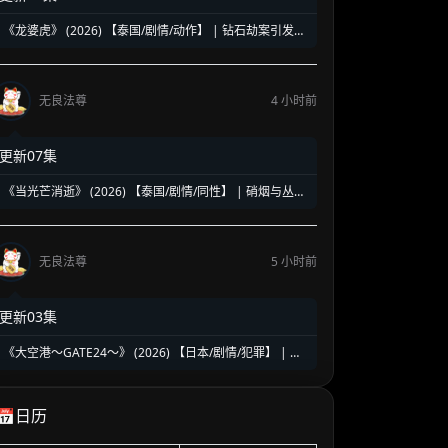
《龙婆虎》 (2026) 【泰国/剧情/动作】 | 钻石劫案引发的
清白保卫战 | 泰式硬核动作与悬疑冒险
无良法尊
4 小时前
更新07集
《当光芒消逝》 (2026) 【泰国/剧情/同性】 | 硝烟与丛林
中的禁忌绝恋 | 泰式时代洪流下的虐心史诗
无良法尊
5 小时前
更新03集
《大空港～GATE24～》 (2026) 【日本/剧情/犯罪】 | 机
场国门守护者的暗夜对决 | 趣里领衔硬核群像缉毒反恐大
戏
📅日历