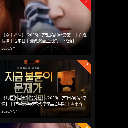
1
《杀手妈咪》 (2026) 【韩国/剧情/惊悚】 | 孔晓
振携手成东日 | 漫改双面主妇杀手下饭剧
2026/8/1
2
《现在不是出轨的问题》 (2026) 【韩国/剧情/惊
悚】 | 阵容豪华的韩式惊悚黑色幽默 | 金惠秀 x
赵汝贞强强联手
2026/7/31
3