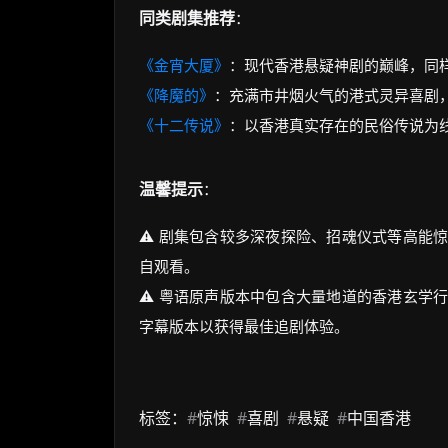
同类剧集推荐
：
《金宵大厦》
：现代香港悬疑神剧的巅峰，同
《降魔的》
：充满市井烟火气的港式灵异喜剧
《十二传说》
：以香港真实存在的民俗传说为
温馨提示
：
⚠️ 剧集包含较多深夜探险、招魂仪式等高能
自观看。
⚠️ 粤语原声版本中包含大量地道的香港玄学
字幕版本以获得最佳追剧体验。
标签：
#
惊悚
#
喜剧
#
悬疑
#
中国香港