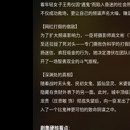
着年轻女子王秀仪因“遇鬼”而陷入昏迷的社会
不仅成功救场，更让自己的频道声名大噪，赚
【网红打假的宿敌】
为了扩大频道影响力，一臣将摄影师高文彬（
至还拉拢了死对头——专门撕批伪科学的打假
扬迷信、疯狂吸金的行为，她决定潜伏在团队内
开了一场智勇双全的斗气旅程。
【深渊处的真相】
随着战时无头鬼、民初女鬼、狐仙显灵、米婆
隐藏在贪财外表下的另一面。此时，城中顶级
龙贵（庄思敏 饰）彻底失望后，向一臣发出
入了一个比鬼神更可怕的致命阴谋之中。
剧集硬核看点
：