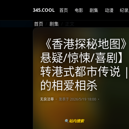
345.COOL
首页
电影
剧集
动漫
纪录
首页
剧集
正文
《香港探秘地图》 (
悬疑/惊悚/喜剧】
转港式都市传说 
的相爱相杀
无良法尊
发表于 2026/5/19 18:00
🔍站内搜索