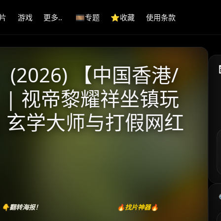
片
游戏
更多..
🎞️专题
⭐️收藏
使用条款
2026) 【中国香港/
 | 视帝黎耀祥坐镇玩
| 玄学大师与打假网红
👇翻转海报！
🔥找片神器🔥