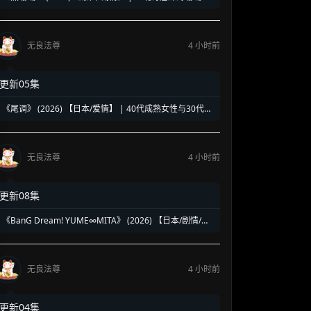
复仇奇谈 | 泰式魔幻版《蓝色大海的传说》
无良法尊
4 小时前
更新05集
《尾调》 (2026) 【日本/爱情】 | 40代成熟女性与30代压
抑青年的灵魂共振 | 极致治愈的日式禁忌纯爱物语
无良法尊
4 小时前
更新08集
《BanG Dream! YUME∞MITA》 (2026) 【日本/剧情/动
画/音乐】 | 虚拟乐团的绝境求生乐章 | 邦邦企划全新音漫
少女成长物语
无良法尊
4 小时前
更新04集