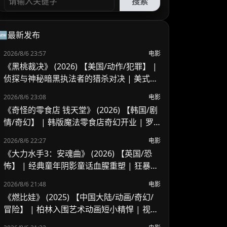
搜索
🆕最新发布
2026/8/6 23:57
电影
《黑桃裁决》 (2026) 【美国/动作/犯罪】 |
侦探与神秘暗黑执法者的猎杀对决 | 美式B
级片与义警暗黑风
2026/8/6 23:08
电影
《奇怪的零食店 钱天堂》 (2026) 【韩国/剧
情/奇幻】 | 韩版魔法零食店奇幻开业 | 罗
美兰 x 李来重聚演绎人心欲望与奇迹
2026/8/6 22:27
电影
《大力水手3：安魂曲》 (2026) 【英国/恐
怖】 | 经典童年阴影童话血腥重塑 | 狂暴波
派的地下基地杀戮血腥之夜
2026/8/6 21:48
电影
《燃比娃》 (2025) 【中国大陆/动画/奇幻/
冒险】 | 柏林入围艺术动画短小精悍 | 视觉
风骨独特但受众偏窄的寓言尝试