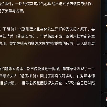
热点事件，一臣凭借其高超的心理战术与玄学包装借势炒作，
⚡
前往【大淘客】领红包
足了流量与名望。
☕ 海外大侠？通过 Ko-fi 赐茶
丁子朗 饰）以及刚醒来且身体发生异样的秀仪招入麾下，甚
网红毕萍（龚嘉欣 饰）。毕萍极度不齿一臣利用怪力乱神宣
部，誓要在镜头前撕破这位“神棍”的虚伪假面，两人随即展
婆招魂等香港本土都市传说被逐一揭秘，毕萍意外发现了一臣
富豪金夫人（杨玉梅 饰）因儿子离奇失踪多时，在对风水师
了巨额求助。一臣带着探秘团队深入调查，却不知自己已然踏