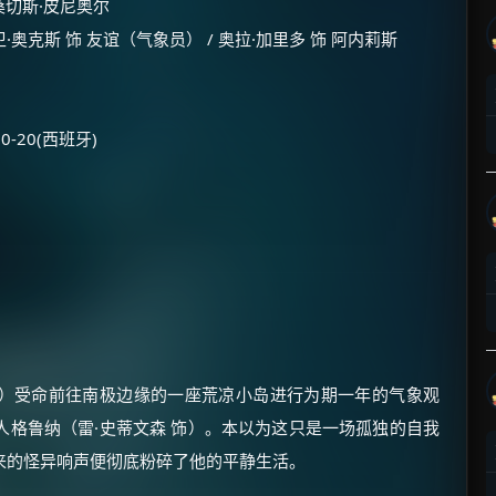
·桑切斯·皮尼奥尔
卫·奥克斯 饰 友谊（气象员） / 奥拉·加里多 饰 阿内莉斯
10-20(西班牙)
 饰）受命前往南极边缘的一座荒凉小岛进行为期一年的气象观
格鲁纳（雷·史蒂文森 饰）。本以为这只是一场孤独的自我
来的怪异响声便彻底粉碎了他的平静生活。