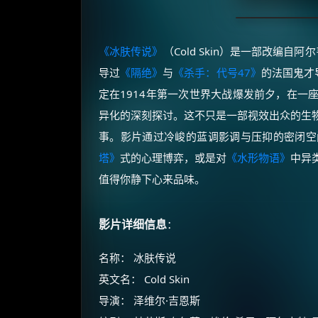
《冰肤传说》
（Cold Skin）是一部改编
导过
《隔绝》
与
《杀手：代号47》
的法国鬼才导
定在1914年第一次世界大战爆发前夕，在一
异化的深刻探讨。这不只是一部视效出众的生
事。影片通过冷峻的蓝调影调与压抑的密闭空
塔》
式的心理博弈，或是对
《水形物语》
中异
值得你静下心来品味。
影片详细信息
：
名称： 冰肤传说
英文名： Cold Skin
导演： 泽维尔·吉恩斯