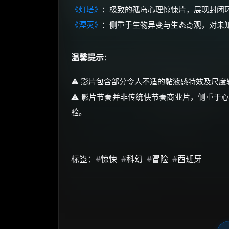
《灯塔》
：极致的孤岛心理惊悚片，展现封闭
《湮灭》
：侧重于生物异变与生态奇观，对未
温馨提示
：
⚠️ 影片包含部分令人不适的黏液感特效及尺
⚠️ 影片节奏并非传统快节奏商业片，侧重于
验。
标签：
#
惊悚
#
科幻
#
冒险
#
西班牙