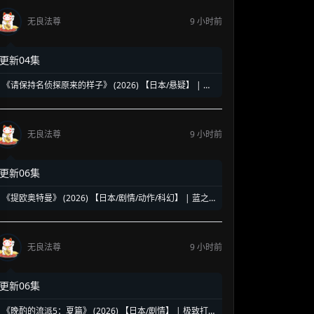
无良法尊
9 小时前
更新04集
《请保持名侦探原来的样子》 (2026) 【日本/悬疑】 | 幻
觉中的神级脑洞日常推理 | 轮椅上的阿尔茨海默名侦探
无良法尊
9 小时前
更新06集
《提欧奥特曼》 (2026) 【日本/剧情/动作/科幻】 | 蓝之
巨人的地球守护物语 | 兽医学少年与宇宙怪兽的命运对决
无良法尊
9 小时前
更新06集
《晚酌的流派5：夏篇》 (2026) 【日本/剧情】 | 极致打工