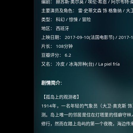
编剧： 赫苏斯·奥尔莫 / 埃伦·希恩 / 阿尔韦特
主要演员及角色： 雷·史蒂文森 饰 格鲁纳 / 大
类型： 科幻 / 惊悚 / 冒险
地区： 西班牙
上映日期： 2017-09-10(法国电影节) / 2017-
片长： 108分钟
豆瓣评分： 6.2
又名： 冷皮 / 冰海异种(台) / La piel fría
剧情简介
：
【孤岛上的观测者】
1914年，一名年轻的气象员（大卫·奥克斯
测。岛上唯一的邻居是住在灯塔里的怪癖守林人
修行，然而在踏上岛屿的第一个夜晚，海边传