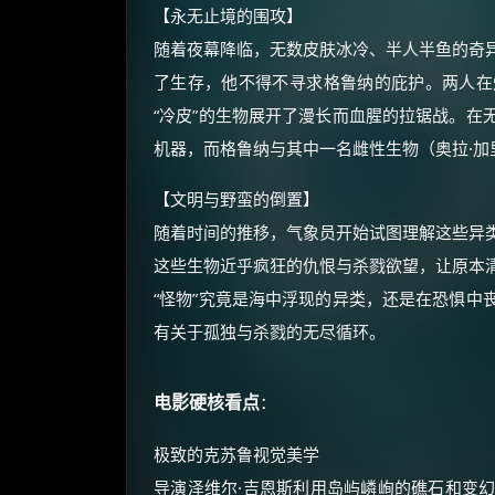
【永无止境的围攻】
随着夜幕降临，无数皮肤冰冷、半人半鱼的奇
了生存，他不得不寻求格鲁纳的庇护。两人在
“冷皮”的生物展开了漫长而血腥的拉锯战。在
机器，而格鲁纳与其中一名雌性生物（奥拉·加
【文明与野蛮的倒置】
随着时间的推移，气象员开始试图理解这些异
这些生物近乎疯狂的仇恨与杀戮欲望，让原本
“怪物”究竟是海中浮现的异类，还是在恐惧中
有关于孤独与杀戮的无尽循环。
电影硬核看点
：
极致的克苏鲁视觉美学
导演泽维尔·吉恩斯利用岛屿嶙峋的礁石和变