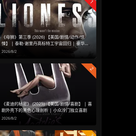
1
《母狮》第三季 (2026) 【美国/剧情/动作/惊
悚】 | 泰勒·谢里丹高标特工宇宙回归 | 豪华阵
容延续高水准硬核谍战
2026/8/2
2
《麦迪的秘密》 (2025) 【美国/剧情/喜剧】 | 喜
剧外壳下的黑色心理剖析 | 小众冷门独立喜剧
2026/8/2
3