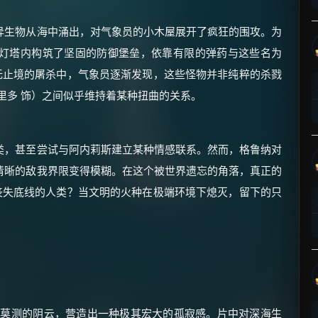
异生物从海中涌出，对气象员的小木屋展开了疯狂的围攻。为
灯塔内构筑了坚固的防御堡垒，依靠有限的弹药与这些名为
无止境的屠杀中，气象员逐渐发现，这些怪物并非纯粹的杀戮
里多 饰）之间似乎维持着某种扭曲的关系。
×
🧧 福利领取站
☕
类，甚至尝试与阿内莉斯建立某种情感联系。然而，格鲁纳对
清晰的敌我界限变得模糊。在这个被世界遗忘的角落，真正的
丧失底线的人类？当文明的火种在极端环境下熄灭，留下的只
朋友们辛苦了 💦
你需要的各种会员，都可低价购买！
如夸克12个月送14天 最低75元！
价格有浮动，请直接搜索查最低价！
还有支付宝现金红包、外卖红包、
优惠券、活动红包，每日可领。
幻莫测的阴云，营造出一种极其宏大的孤寂感。片中对深海生