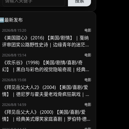
搜索
🆕最新发布
2026/8/8 15:20
电影
《美国甜心》 (2016) 【美国/剧情】 | 戛纳
评审团奖公路野性史诗 | 边缘青年的迷茫、
浪荡与青春狂想
2026/8/8 15:14
电影
《欢乐谷》 (1998) 【美国/剧情/喜剧/奇
幻】 | 黑白与彩色的视觉隐喻奇观 | 经典反
乌托邦式人性觉醒启示录
2026/8/8 15:08
电影
《拜见岳父大人2》 (2004) 【美国/喜剧/爱
情】 | 德尼罗与霍夫曼老戏骨疯狂飙戏 | 经
典好莱坞美式家庭喜剧续作
2026/8/8 14:59
电影
《拜见岳父大人》 (2000) 【美国/喜剧/爱
情】 | 经典美式爆笑家庭喜剧 | 罗伯特·德尼
罗 x 本·斯蒂勒的交锋