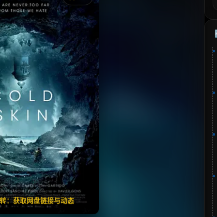
《冰肤传说》
⭐
分：6.3 | 🎬 2017年
夸克网盘
百度网盘
🧧️
失效请反馈
翻转：获取网盘链接与动态