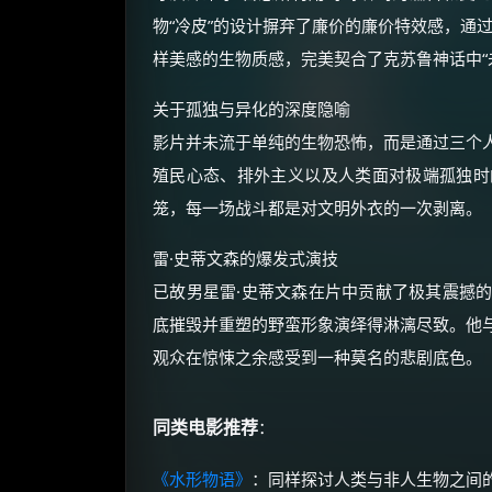
物“冷皮”的设计摒弃了廉价的廉价特效感，通
样美感的生物质感，完美契合了克苏鲁神话中“
关于孤独与异化的深度隐喻
影片并未流于单纯的生物恐怖，而是通过三个
殖民心态、排外主义以及人类面对极端孤独时
笼，每一场战斗都是对文明外衣的一次剥离。
雷·史蒂文森的爆发式演技
已故男星雷·史蒂文森在片中贡献了极其震撼
底摧毁并重塑的野蛮形象演绎得淋漓尽致。他
观众在惊悚之余感受到一种莫名的悲剧底色。
同类电影推荐
：
《水形物语》
：同样探讨人类与非人生物之间