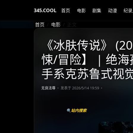
345.COOL
首页
电影
剧集
动漫
纪录
首页
电影
正文
《冰肤传说》 (20
悚/冒险】 | 绝
手系克苏鲁式视
无良法尊
发表于 2026/5/14 19:59
🔍站内搜索