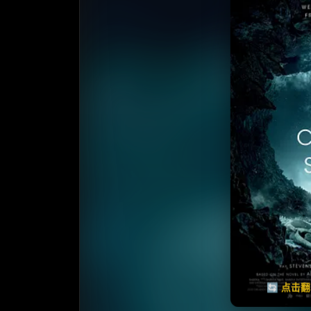
收藏
⭐️ 评
天天领红包
🔄 点击