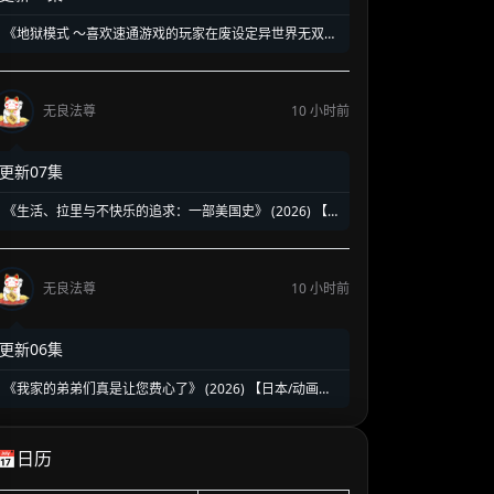
《地狱模式 ～喜欢速通游戏的玩家在废设定异世界无双
～》第1-2季全 (2026) 【日本/动画/奇幻/冒险】 | 终极硬
核废人玩家的受死流异世界无双 | 骨灰级高玩必看的硬核
转生神作
无良法尊
10 小时前
更新07集
《生活、拉里与不快乐的追求：一部美国史》 (2026) 【美
国/喜剧】 | 贱神拉里恶搞建国两百五十年 | 伪历史版《抑
制热情》荒诞来袭
无良法尊
10 小时前
更新06集
《我家的弟弟们真是让您费心了》 (2026) 【日本/动画】
| 突如其来的同居大危机 | 2026盛夏必看的超人气乙女向
治愈乙女番
📅日历