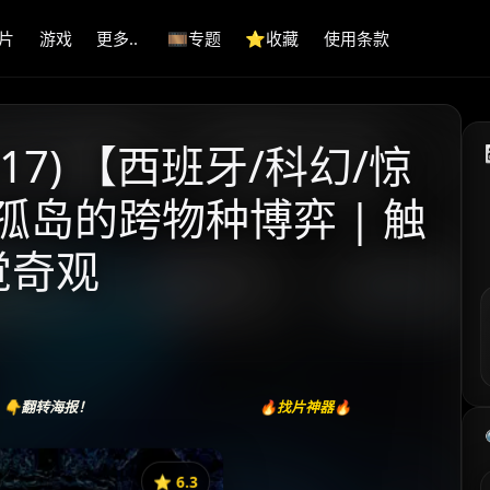
片
游戏
更多..
🎞️专题
⭐️收藏
使用条款
17) 【西班牙/科幻/惊
海孤岛的跨物种博弈 | 触
觉奇观
👇翻转海报！
🔥找片神器🔥
⭐️ 6.3