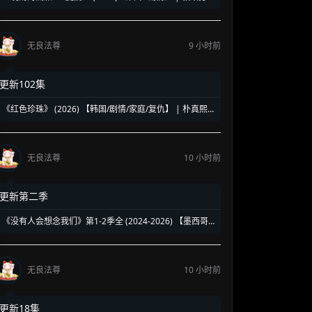
人的终极饮酒美学 | 盛夏消暑必备的硬核孤独美食神剧
无良法尊
9 小时前
更新102集
《红色珍珠》 (2026) 【韩国/剧情/家庭/复仇】 | 朴真熙
强势回归新作 | 揭露豪门恩怨背后的带血真相
无良法尊
10 小时前
更新第二季
《没有人会想念我们》第1-2季全 (2024-2026) 【墨西哥/
剧情】 | 90年代校园暗黑青春物语 | 五个边缘 loser 的地
下校园经营法则
无良法尊
10 小时前
更新18集