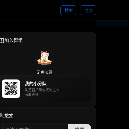
搜索
登录
👨‍👩‍👧‍👦加入群组
无良法尊
我的小分队
浏览器扫码或点击进入
获取更多
🔍搜索