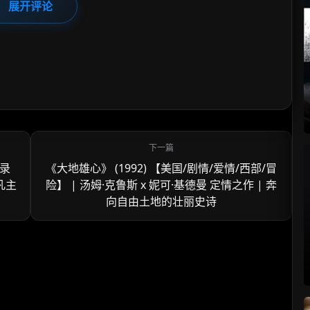
展开评论
纪录
《大地雄心》 (1992) 【美国/剧情/爱情/西部/冒
凡主
险】 | 汤姆·克鲁斯 x 妮可·基德曼 定情之作 | 奔
向自由土地的壮丽史诗