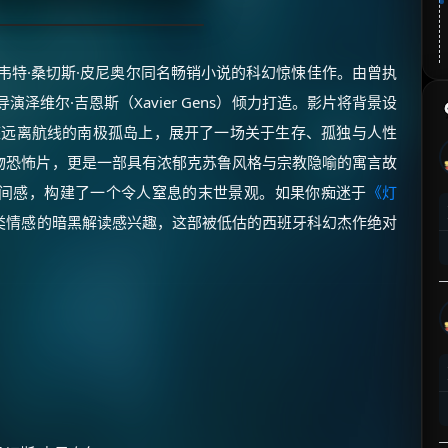
自阿尔韦特·桑切斯·皮尼奥尔同名畅销小说的科幻惊悚佳作。由曾执
演泽维尔·吉恩斯（Xavier Gens）倾力打造。影片将背景设
座远离航线的南极孤岛上，展开了一场关于生存、孤独与人性
物恐怖片，更是一部具有浓郁克苏鲁风格与宗教隐喻的寓言故
间感，构建了一个令人窒息的末世景观。如果你痴迷于
《灯
类情感的暗黑解读感兴趣，这部被低估的西班牙科幻杰作绝对