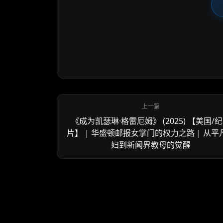
《成为凯瑟琳·格雷厄姆》 (2025) 【美国/
片】 | 华盛顿邮报女掌门的权力之路 | 从平
妇到新闻界教母的觉醒