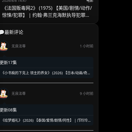
2026/8/8 14:47
电影
《法国贩毒网2》 (1975) 【美国/剧情/动作/
惊悚/犯罪】 | 约翰·弗兰克海默执导犯罪续
作 | 吉恩·哈克曼跨国缉毒的异乡困局
💬最新评论
无良法尊
1 小时前
更新17集
《小书痴的下克上 领主的养女》 (2026) 【日本/动画/奇
幻】 | 活版印刷时代的开启与贵族斗争 | 2026春季热播的
异世界种田流巅峰动画第四季
无良法尊
9 小时前
更新08集
《绘梦婚礼》 (2026) 【泰国/爱情/剧情/同性】 | 邝玲玲
与Orm的二搭深情力作 | 探讨执子之手背后的现实与成长