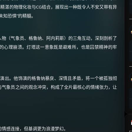
⚡
前往【大淘客】领红包
过精湛的物理化妆与CG结合，展现出一种既令人不安又带有异
未知恐惧”的精髓。
☕ 海外大侠？通过 Ko-fi 赐茶
人物（气象员、格鲁纳、阿内莉斯）的三角互动，深刻剖析了
的心理崩溃。灯塔这一意象既是避难所，也是囚禁精神的牢
的演出。他饰演的格鲁纳暴戾、深情且矛盾，将一个被孤独彻
与气象员之间的观念冲突，构成了全片最核心的情绪张力，让
的情感连接，但基调更为浪漫梦幻。