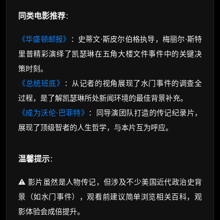
同类电影推荐
：
《华盛顿邮报》
：史蒂文·斯皮尔伯格执导，梅丽尔·斯特
里普精彩演绎了凯瑟琳在五角大楼文件事件中的关键决
策时刻。
《总统班底》
：从记者的视角展现了水门事件的调查全
过程，是了解凯瑟琳所处新闻环境的最佳背景补充。
《成为沃伦·巴菲特》
：同导演团队打造的传记纪录片，
展现了顶级智者的人生哲学，与本片互为呼应。
温馨提示
：
⚠️ 影片虽然是人物传记，但涉及不少美国近代政治史背
景（如水门事件），观看前建议简单浏览相关百科，观
影体验会成倍提升。