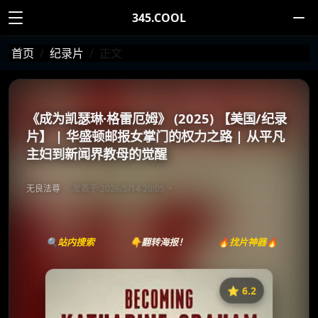
345.COOL
首页
纪录片
正文
《成为凯瑟琳·格雷厄姆》 (2025) 【美国/纪录
片】 | 华盛顿邮报女掌门的权力之路 | 从平凡
主妇到新闻界教母的觉醒
无良法尊
发表于 2026/5/14 20:05
🔍站内搜索
👇翻转海报！
🔥找片神器🔥
⭐️ 6.2
《成为凯瑟琳·格雷厄姆》
收藏
⭐