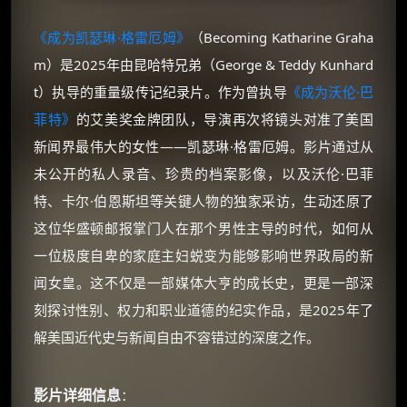
《成为凯瑟琳·格雷厄姆》
（Becoming Katharine Graha
m）是2025年由昆哈特兄弟（George & Teddy Kunhard
t）执导的重量级传记纪录片。作为曾执导
《成为沃伦·巴
菲特》
的艾美奖金牌团队，导演再次将镜头对准了美国
新闻界最伟大的女性——凯瑟琳·格雷厄姆。影片通过从
未公开的私人录音、珍贵的档案影像，以及沃伦·巴菲
特、卡尔·伯恩斯坦等关键人物的独家采访，生动还原了
这位华盛顿邮报掌门人在那个男性主导的时代，如何从
一位极度自卑的家庭主妇蜕变为能够影响世界政局的新
闻女皇。这不仅是一部媒体大亨的成长史，更是一部深
刻探讨性别、权力和职业道德的纪实作品，是2025年了
解美国近代史与新闻自由不容错过的深度之作。
影片详细信息
：