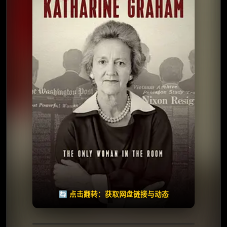
⭐️ 评分：6.2 | 🎬 2025年
夸克网盘
🧧️
天天领红包
失效请反馈
🔄 点击翻转：获取网盘链接与动态