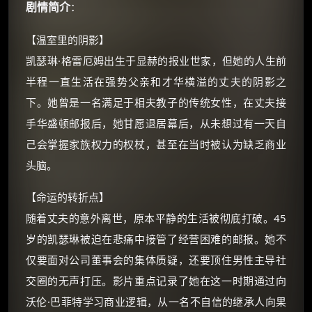
剧情简介
：
【温室里的阴影】
凯瑟琳·格雷厄姆出生于显赫的报业世家，但她的人生前
半程一直生活在强势父亲和才华横溢的丈夫的阴影之
下。她曾是一名满足于相夫教子的传统女性，在丈夫接
×
手华盛顿邮报后，她甘愿退居幕后，从未想过有一天自
🧧 福利领取站
己会掌握家族权力的权杖，甚至在当时被认为缺乏商业
☕
头脑。
【命运的转折点】
朋友们辛苦了 💦
随着丈夫的意外离世，原本平静的生活被彻底打破。45
你需要的各种会员，都可低价购买！
岁的凯瑟琳被迫在悲痛中接管了经营困难的邮报。她不
如夸克12个月送14天 最低75元！
价格有浮动，请直接搜索查最低价！
仅要面对公司董事会的集体质疑，还要顶住男性主导社
交圈的无声打压。影片重点记录了她在这一时期通过向
还有支付宝现金红包、外卖红包、
优惠券、活动红包，每日可领。
沃伦·巴菲特学习商业逻辑，从一名不自信的继承人向果