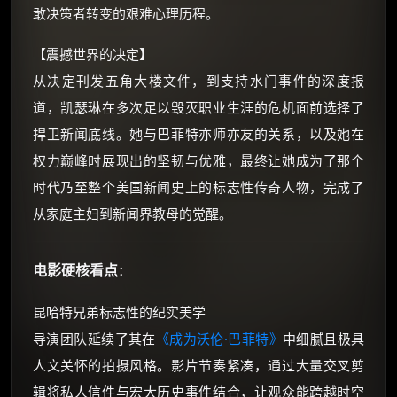
敢决策者转变的艰难心理历程。
⚡
前往【大淘客】领红包
【震撼世界的决定】
☕ 海外大侠？通过 Ko-fi 赐茶
从决定刊发五角大楼文件，到支持水门事件的深度报
道，凯瑟琳在多次足以毁灭职业生涯的危机面前选择了
捍卫新闻底线。她与巴菲特亦师亦友的关系，以及她在
权力巅峰时展现出的坚韧与优雅，最终让她成为了那个
时代乃至整个美国新闻史上的标志性传奇人物，完成了
从家庭主妇到新闻界教母的觉醒。
电影硬核看点
：
昆哈特兄弟标志性的纪实美学
导演团队延续了其在
《成为沃伦·巴菲特》
中细腻且极具
人文关怀的拍摄风格。影片节奏紧凑，通过大量交叉剪
辑将私人信件与宏大历史事件结合，让观众能跨越时空