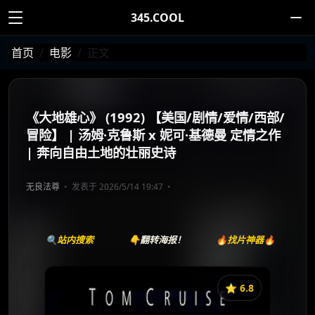
345.COOL
首页
电影
正文
《大地雄心》 (1992) 【美国/剧情/爱情/西部/
冒险】 | 汤姆·克鲁斯 x 妮可·基德曼 定情之作
| 奔向自由土地的壮丽史诗
无良法尊
发表于 2026/5/14 19:47
🔍站内搜索
👇翻转海报！
🔥找片神器🔥
⭐️ 6.8
《大地雄心》
收藏
⭐