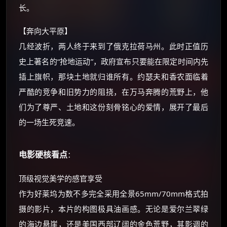
长。
☕ 海外大侠？通过 Ko-fi 赐茶
【奔向大平原】
几经波折，两人终于来到了俄克拉荷马州。此时正值历
史上著名的“抢地运动”，政府宣布只要能在限定时间内先
插上旗帜，那块土地就归谁所有。约瑟夫和香农面临着
严酷的竞争和旧势力的阻挠，在万马奔腾的荒野上，他
们为了尊严、土地和这份刻骨铭心的爱情，展开了最后
的一场生死竞速。
电影硬核看点
：
顶级视觉美学的感官享受
作为好莱坞为数不多完全采用全景65mm/70mm格式拍
摄的影片，本片的构图极具油画感。无论是爱尔兰翠绿
的海边悬崖，还是美国西部辽阔的金色荒野，其影调的