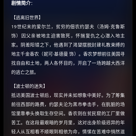
剧情简介
：
【逃离旧世界】
19世纪末的爱尔兰，贫穷的佃农约瑟夫（汤姆·克鲁斯
饰）因父亲被地主迫害致死，怀揣复仇之心潜入地主
×
🧧 福利领取站
家。阴差阳错之下，他遇到了渴望摆脱封建礼教束缚的
☕
地主千金香农（妮可·基德曼 饰）。香农梦想前往美国寻
找自由和土地，两人各怀目的，开启了一场跨越大西洋
的逃亡之旅。
朋友们辛苦了 💦
你需要的各种会员，都可低价购买！
【波士顿的迷失】
如夸克12个月送14天 最低75元！
抵达美国波士顿后，现实并未如想象中美好。为了筹集
价格有浮动，请直接搜索查最低价！
前往西部的路费，约瑟夫沦为黑市拳击手，在肮脏的场
还有支付宝现金红包、外卖红包、
馆里靠拳头换取生存空间。香农则在贫民窟的工厂里做
优惠券、活动红包，每日可领。
苦工。在这段最艰暗的岁月里，这对出身阶级迥异的年
轻人从互相看不顺眼到相依为命，情愫在苦难中悄然滋
⚡
前往【大淘客】领红包