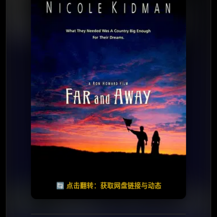
⭐️ 评分：6.8 | 🎬 1992年
夸克网盘
百度网盘
🧧️
天天领红包
失效请反馈
🔄 点击翻转：获取网盘链接与动态