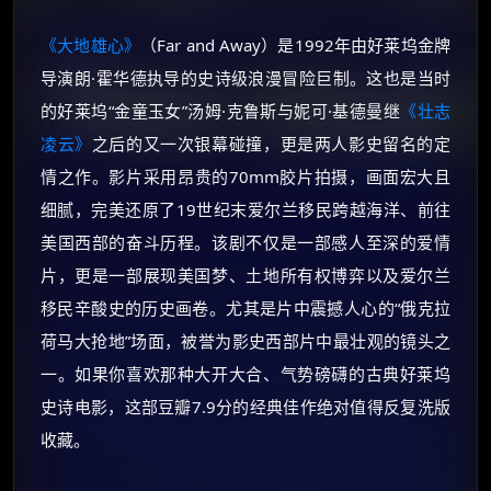
《大地雄心》
（Far and Away）是1992年由好莱坞金牌
导演朗·霍华德执导的史诗级浪漫冒险巨制。这也是当时
的好莱坞“金童玉女”汤姆·克鲁斯与妮可·基德曼继
《壮志
凌云》
之后的又一次银幕碰撞，更是两人影史留名的定
情之作。影片采用昂贵的70mm胶片拍摄，画面宏大且
细腻，完美还原了19世纪末爱尔兰移民跨越海洋、前往
美国西部的奋斗历程。该剧不仅是一部感人至深的爱情
片，更是一部展现美国梦、土地所有权博弈以及爱尔兰
移民辛酸史的历史画卷。尤其是片中震撼人心的“俄克拉
荷马大抢地”场面，被誉为影史西部片中最壮观的镜头之
一。如果你喜欢那种大开大合、气势磅礴的古典好莱坞
史诗电影，这部豆瓣7.9分的经典佳作绝对值得反复洗版
收藏。