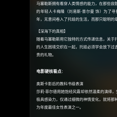
马塞勒斯拥有看穿人类情感的能力，在那些寂
的年轻人卡梅隆（刘易斯·普尔曼 饰）为了
年，无意间卷入了托娃的生活，而那只聪明的
【深海下的真相】
随着马塞勒斯用它独特的方式传递信息，关于
的人生困境交织在一起，托娃必须学会放下过
贵的礼物。
电影硬核看点
：
奥斯卡影后的教科书级表演
莎莉·菲尔德用她饱经风霜却依然温柔的演绎，
极具感染力，仅通过细微的神情变化，就将那
为年度最佳女性表演之一。