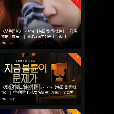
1
《杀手妈咪》 (2026) 【韩国/剧情/惊悚】 | 孔晓
振携手成东日 | 漫改双面主妇杀手下饭剧
2026/8/1
2
《现在不是出轨的问题》 (2026) 【韩国/剧情/惊
悚】 | 阵容豪华的韩式惊悚黑色幽默 | 金惠秀 x
赵汝贞强强联手
2026/7/31
3