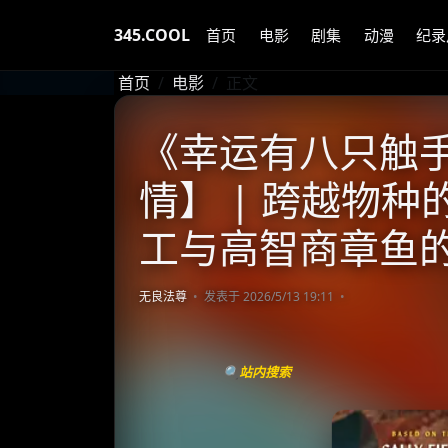
345.COOL
首页
电影
剧集
动漫
纪录
首页
电影
正文
《幸运有八只触手》 
情】 | 跨越物种
工与高智商章鱼
无良法尊
发表于 2026/5/13 19:11
🔍站内搜索