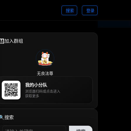
搜索
登录
👨‍👩‍👧‍👦加入群组
无良法尊
我的小分队
浏览器扫码或点击进入
获取更多
🔍搜索