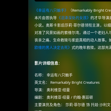
《幸运有八只触手》
（Remarkably Brig
本片由曾执导
《沼泽深处的女孩》
的才华导演
小说。奥斯卡影后莎莉·菲尔德领衔主演，以
对准了风景如画的索维尔湾，通过一个老妇人
丧亲之痛、生命救赎与家庭真相的动人故事。
欧维的男人决定去死》
式的晚年救赎，这部充满
影片详细信息
：
名称： 幸运有八只触手
英文名： Remarkably Bright Creatures
导演： 奥利维亚·纽曼
编剧： 奥利维亚·纽曼 / 约翰·惠廷顿
主要演员及角色： 莎莉·菲尔德 饰 托娃·沙利文 / 