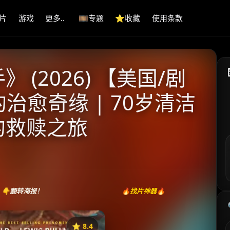
片
游戏
更多..
🎞️专题
⭐️收藏
使用条款
(2026) 【美国/剧
的治愈奇缘 | 70岁清洁
的救赎之旅
👇翻转海报！
🔥找片神器🔥
⭐️ 8.4