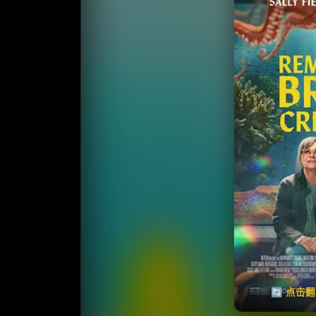
收藏
⭐
⭐️ 评
天天领红包
🔄 点击