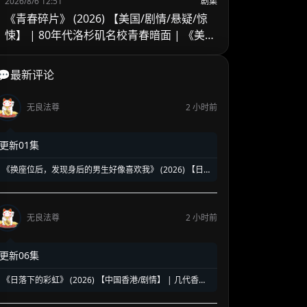
2026/8/6 12:51
剧集
《青春碎片》 (2026) 【美国/剧情/悬疑/惊
悚】 | 80年代洛杉矶名校青春暗面 | 《美国
精神病》作者新作改编
💬最新评论
无良法尊
2 小时前
更新01集
《换座位后，发现身后的男生好像喜欢我》 (2026) 【日
本/爱情/同性】 | 班级焦点大帅哥 x 纯情懵懂男高中生 | 换
座位引发的直球高甜校园BL
无良法尊
2 小时前
更新06集
《日落下的彩虹》 (2026) 【中国香港/剧情】 | 几代香港
人的彩虹邨告别情书 | 触动心灵的温情港式单元群像剧