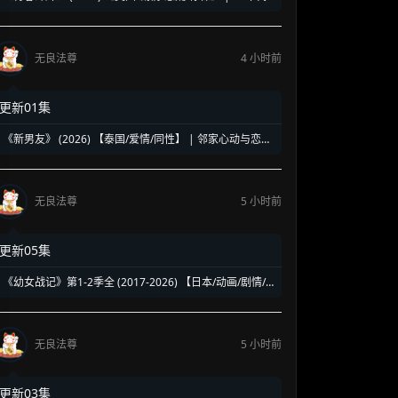
洛杉矶名校青春暗面 | 《美国精神病》作者新作改编
无良法尊
4 小时前
更新01集
《新男友》 (2026) 【泰国/爱情/同性】 | 邻家心动与恋爱
误会 | 纯正泰式校园同性浪漫新剧
无良法尊
5 小时前
更新05集
《幼女战记》第1-2季全 (2017-2026) 【日本/动画/剧情/
奇幻】 | 披着幼女皮的现代社畜怪物 | 硬核军事狂热者的
异世界神作
无良法尊
5 小时前
更新03集