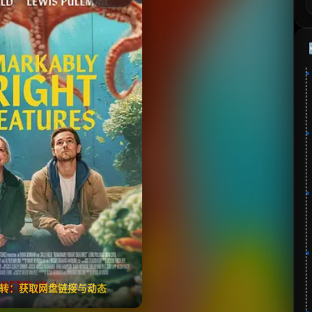
《尤为明亮的生物》
分：8.4 | 🎬 2026年
夸克网盘
百度网盘
🧧️
失效请反馈
翻转：获取网盘链接与动态