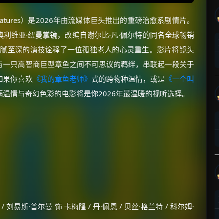
ht Creatures）是2026年由流媒体巨头推出的重磅治愈系剧情片。
奥利维亚·纽曼掌镜，改编自谢尔比·凡·佩尔特的同名全球畅销
细腻至深的演技诠释了一位孤独老人的心灵重生。影片将镜头
与一只高智商巨型章鱼之间不可思议的羁绊，串联起一段关于
如果你喜欢
《我的章鱼老师》
式的跨物种温情，或是
《一个叫
温情与奇幻色彩的电影将是你2026年最温暖的视听选择。
刘易斯·普尔曼 饰 卡梅隆 / 丹·佩恩 / 贝丝·格兰特 / 科尔姆·