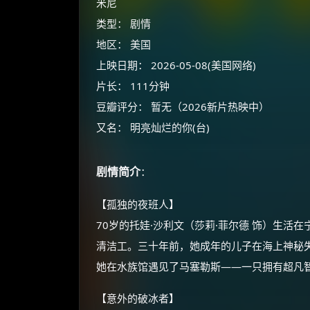
米尼
类型： 剧情
地区： 美国
上映日期： 2026-05-08(美国网络)
片长： 111分钟
豆瓣评分： 暂无（2026新片热映中）
又名： 明亮灿烂的你(台)
剧情简介
：
【孤独的夜班人】
70岁的托娃·沙利文（莎莉·菲尔德 饰）生
清洁工。三十年前，她成年的儿子在海上神秘
她在水族馆遇见了马塞勒斯——一只拥有超凡
【意外的破冰者】