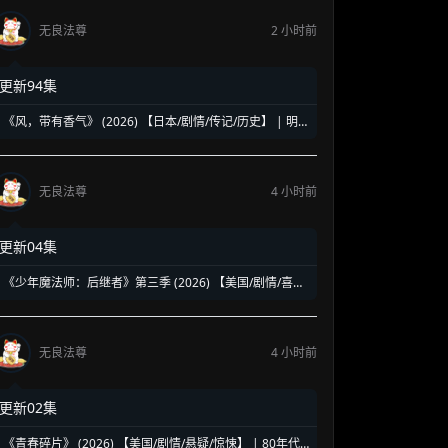
无良法尊
2 小时前
更新94集
《风，带有香气》 (2026) 【日本/剧情/传记/历史】 | 明
治时代的南丁格尔 | 见上爱演绎日本首位专业女护士的觉
醒之路
无良法尊
4 小时前
更新04集
《少年魔法师：后继者》第三季 (2026) 【美国/剧情/喜剧/
奇幻】 | 迪士尼经典魔法IP终章收官 | 贾斯汀与比莉携手
拯救家族
无良法尊
4 小时前
更新02集
《青春碎片》 (2026) 【美国/剧情/悬疑/惊悚】 | 80年代