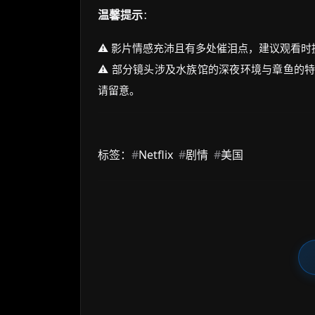
温馨提示
：
⚠️ 影片情感充沛且有多处催泪点，建议观看
⚠️ 部分镜头涉及水族馆的深夜环境与章鱼的
请留意。
标签：
#
Netflix
#
剧情
#
美国