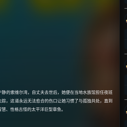
×
🧧 福利领取站
☕
朋友们辛苦了 💦
你需要的各种会员，都可低价购买！
活在宁静的索维尔湾，自丈夫去世后，她便在当地水族馆担任夜班
如夸克12个月送14天 最低75元！
价格有浮动，请直接搜索查最低价！
失踪，这道永远无法愈合的伤口让她习惯了与孤独共处，直到
智慧、性格古怪的太平洋巨型章鱼。
还有支付宝现金红包、外卖红包、
优惠券、活动红包，每日可领。