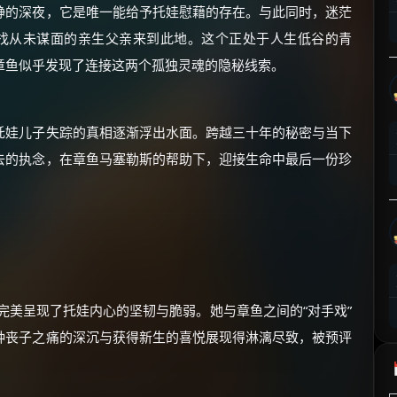
静的深夜，它是唯一能给予托娃慰藉的存在。与此同时，迷茫
⚡
前往【大淘客】领红包
寻找从未谋面的亲生父亲来到此地。这个正处于人生低谷的青
章鱼似乎发现了连接这两个孤独灵魂的隐秘线索。
☕ 海外大侠？通过 Ko-fi 赐茶
托娃儿子失踪的真相逐渐浮出水面。跨越三十年的秘密与当下
去的执念，在章鱼马塞勒斯的帮助下，迎接生命中最后一份珍
完美呈现了托娃内心的坚韧与脆弱。她与章鱼之间的“对手戏”
种丧子之痛的深沉与获得新生的喜悦展现得淋漓尽致，被预评