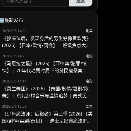
搜索
🆕最新发布
2026/8/6 14:39
剧集
《换座位后，发现身后的男生好像喜欢我》
(2026) 【日本/爱情/同性】 | 班级焦点大帅
哥 x 纯情懵懂男高中生 | 换座位引发的直球
2026/8/6 14:23
电影
高甜校园BL
《马尼拉之最》 (2025) 【菲律宾/犯罪/惊
悚】 | 70年代动荡时局下的贫民窟悬案 | 菲
律宾警匪犯罪新作
2026/8/6 14:14
电影
《莫兰舞团》 (2026) 【泰国/剧情/喜剧/歌
舞】 | 东北乡村音乐与温情追梦 | 泰式民谣
舞台上的兄妹羁绊
2026/8/6 12:59
剧集
《少年魔法师：后继者》第三季 (2026) 【美
国/剧情/喜剧/奇幻】 | 迪士尼经典魔法IP终
章收官 | 贾斯汀与比莉携手拯救家族