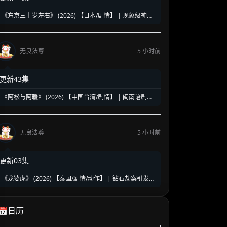
《东京三十岁左右》 (2026) 【日本/剧情】 | 现象级神剧
《三十而已》日版翻拍 | 35岁东京女子图鉴与都市救赎
无良法尊
5 小时前
更新43集
《阿松与阿暖》 (2026) 【中国台湾/剧情】 | 闽南语剧视
帝天后再度携手 | 2026初夏最温情治愈的烟火人间剧
无良法尊
5 小时前
更新03集
《龙婆虎》 (2026) 【泰国/剧情/动作】 | 钻石劫案引发的
清白保卫战 | 泰式硬核动作与悬疑冒险
📅日历