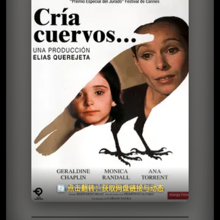
⭐️ 评分：7.5 | 🎬 1976年
夸克网盘
百度网盘
🧧️
天天领红包
失效请反馈
🔄 点击翻转：获取网盘链接与动态