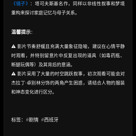
《镜子》
：塔可夫斯基名作，同样以非线性叙事和梦境
重构来探讨家庭记忆与母子关系。
温馨提示
：
⚠️ 影片节奏舒缓且充满大量象征隐喻，建议在心情平静
时观看，并特别留意片中反复出现的道具（如毒药瓶、
断腿玩偶等）及其背后的意涵。
⚠️ 影片采用了大量的时空跳跃叙事，初次观看可能会对
杰拉丁·卓别林分饰的两角产生困惑，请结合人物的服装
和神态变化进行区分。
标签：
#
剧情
#
西班牙