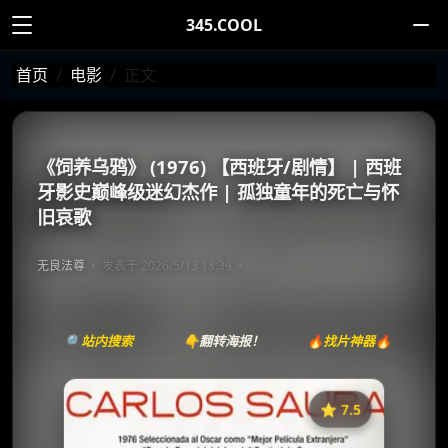
345.COOL
首页
电影
正文
《饲养乌鸦》 (1976) 【西班牙/剧情】 | 西班
牙影史巅峰级迷幻杰作 | 孤独童年的死亡与怀
旧哀歌
无良法尊
发表于 2026/5/13 18:39
🔍站内搜索
👇翻转海报！
🔥找片神器🔥
⭐️ 7.5
《饲养乌鸦》
收藏
⭐