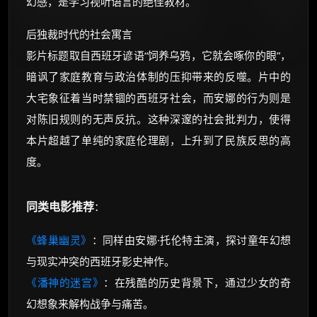
幻感，是学习视听语言的绝佳教材。
后独裁时代的社会寓言
影片标题取自西班牙谚语“饲养乌鸦，它就会啄你的眼”，
暗讽了家庭教育与政治体制的压抑带来的反噬。片中的
大宅象征着当时禁锢的西班牙社会，而安娜的行为则是
对陈旧规则的无声反抗。这种深邃的社会批判力，使得
本片超越了单纯的家庭伦理剧，上升到了民族反思的高
度。
同类电影推荐
：
《蜂巢幽灵》
：同样由安娜·托伦特主演，探讨童年幻想
与现实冲突的西班牙影史神作。
《潘神的迷宫》
：在残酷的历史背景下，通过少女的奇
幻想象来解构战争与痛苦。