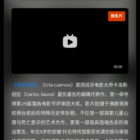
预告片
《饲养乌鸦》
（Cría cuervos）是西班牙电影大师卡洛斯·
绍拉（Carlos Saura）最负盛名的巅峰代表作，曾一举夺
得第29届戛纳电影节评审团大奖。影片拍摄于佛朗哥政
权倒台前后的特殊历史转折期，不仅是一部探索儿童心
理与死亡意识的艺术杰作，更是一部极具隐喻色彩的政
治寓言。年仅9岁的安娜·托伦特凭借那双充满忧郁与审视