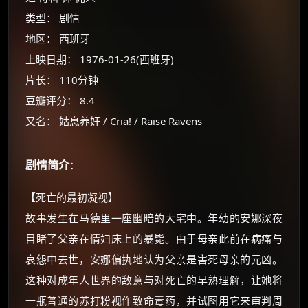
类型： 剧情
地区： 西班牙
上映日期： 1976-01-26(西班牙)
片长： 110分钟
豆瓣评分： 8.4
又名： 姑息养奸 / Cria! / Raise Ravens
剧情简介
：
×
【死亡的最初凝视】
🧧 福利领取站
故事发生在马德里一座幽暗的大宅中。年幼的安娜深夜
☕
目睹了父亲在情妇床上的暴毙。由于母亲此前在病痛与
哀怨中去世，安娜偏执地认为父亲是害死母亲的元凶。
这种对成年人世界的敌意与对死亡的早熟理解，让她将
朋友们辛苦了 💦
一瓶普通的苏打粉视作致命毒药，并试图用它来审判周
你需要的各种会员，都可低价购买！