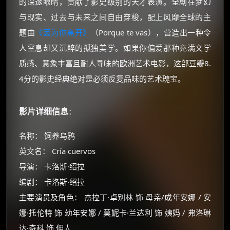
的深邃眼睛，贡献了影史级别的天才表演。全剧在梦幻
与现实、过去与未来之间自由穿梭，配上风靡全球的主
题曲
《因为你离开》
（Porque te vas），营造出一种令
人窒息却又沉醉的孤独美学。如果你偏爱那种充满文学
质感、意象丰富且耐人寻味的欧洲艺术电影，这部豆瓣8.
4分的影史经典绝对是必须反复品味的艺术瑰宝。
影片详细信息
：
名称： 饲养乌鸦
英文名： Cría cuervos
导演： 卡洛斯·绍拉
编剧： 卡洛斯·绍拉
主要演员及角色： 杰拉丁·卓别林 饰 母亲/成年安娜 / 安
娜·托伦特 饰 幼年安娜 / 莫妮卡·兰达利 饰 姨妈 / 弗洛琳
达·奇科 饰 佣人