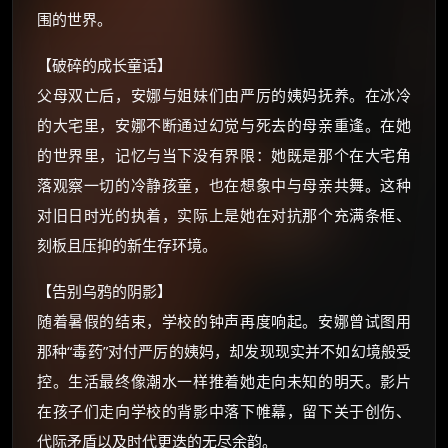
如夸克12个月送14天 最低75元！
围的世界。
价格有浮动，请直接搜索查最低价！
【破碎的成长童话】
还有支付宝现金红包、外卖红包、
优惠券、活动红包，每日可领。
父母双亡后，安娜与姐妹们由严厉的姨妈抚养。在冰冷
的大宅里，安娜不断通过幻觉与死去的母亲重逢。在她
⚡
前往【大淘客】领红包
的世界里，记忆与当下没有界限：她既是那个在大宅角
落观察一切的冷静孩童，也在想象中与母亲共舞。这种
☕ 海外大侠？通过 Ko-fi 赐茶
对旧日时光的执着，实际上是她在对抗那个充满条框、
刻板且压抑的新生存环境。
【告别乌鸦的阴影】
随着暑假的结束，学校的钟声再度响起。安娜曾试图用
那种“毒药”对付严厉的姨妈，却发现现实并不如幻境般受
控。生活最终像潮水一样推着她走向未知的明天。影片
在孩子们走向学校的背影中落下帷幕，留下关于创伤、
代际矛盾以及时代更迭的无尽余韵。