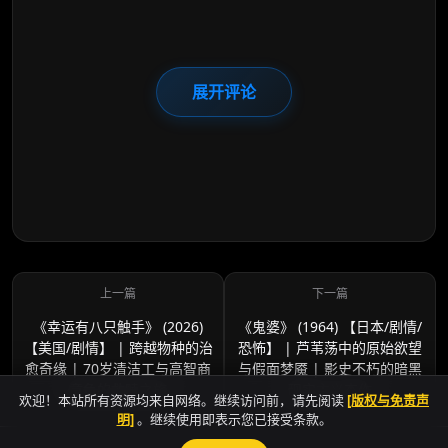
展开评论
《幸运有八只触手》 (2026)
《鬼婆》 (1964) 【日本/剧情/
【美国/剧情】 | 跨越物种的治
恐怖】 | 芦苇荡中的原始欲望
愈奇缘 | 70岁清洁工与高智商
与假面梦魇 | 影史不朽的暗黑
章鱼的救赎之旅
现实主义杰作
欢迎！本站所有资源均来自网络。继续访问前，请先阅读
[版权与免责声
明]
。继续使用即表示您已接受条款。