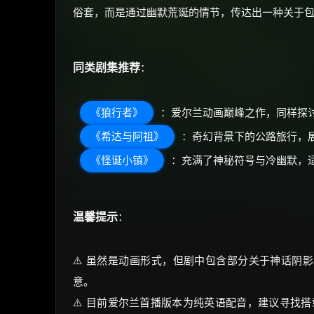
俗套，而是通过幽默荒诞的情节，传达出一种关于
同类剧集推荐
：
《狼行者》
：爱尔兰动画巅峰之作，同样探
《希达与阿祖》
：奇幻背景下的公路旅行，
《怪诞小镇》
：充满了神秘符号与冷幽默，
温馨提示
：
⚠️ 虽然是动画形式，但剧中包含部分关于神话阴
意。
⚠️ 目前爱尔兰首播版本为纯英语配音，建议寻找