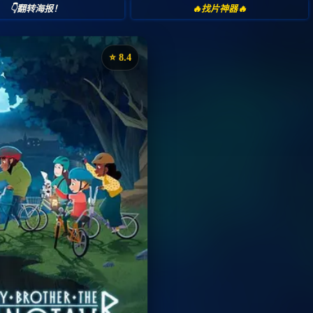
👇翻转海报！
🔥找片神器🔥
⭐️ 8.4
《我哥是牛头人》
评分：8.4 | 🎬 2026年
📺 连载中
夸克网盘