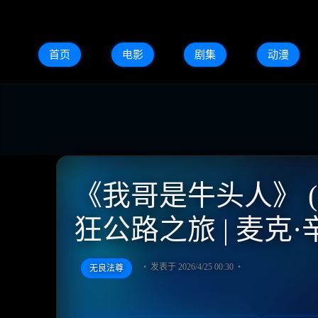
首页
电影
剧集
动漫
《我哥是牛头人》 (2
狂公路之旅 | 麦克
发表于 2026/4/25 00:30
无良法尊