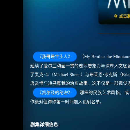
天天领
🔄 点
《我哥是牛头人》
（My Brother the
延续了爱尔兰动画一贯的瑰丽想象力与深厚人文底
了麦克·辛（Michael Sheen）与布莱恩·考克斯
族亲情与追寻真我的治愈故事。这不仅是一部视觉震
《凯尔经的秘密》
那样的民族艺术风格，或
作绝对值得你第一时间加入追剧名单。
剧集详细信息
：