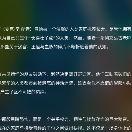
（麦克·辛 配音）自幼被一个温馨的人类家庭抚养长大。尽管他拥有
为自己只是个“长得壮了点”的人类。然而，随着一系列充满古老呼
，那些关于迷宫、王座与血脉的碎片不断折磨着他的认知。
群古灵精怪的朋友鼓励下，毅然决定离开舒适区。他们驾驶着破旧的
×
🧧 福利领取站
从繁华的人类都市到被遗忘的神话遗迹，这支看似不靠谱的冒险小队
中产生了坚不可摧的羁绊。
☕
朋友们辛苦了 💦
中那般黑暗恐怖，而是一个关乎权力、牺牲与族群存亡的巨大秘密。
你需要的各种会员，都可低价购买！
现在的家庭与接受曾经的王位之间做出抉择。这不仅是一场身体上的
如夸克12个月送14天 最低75元！