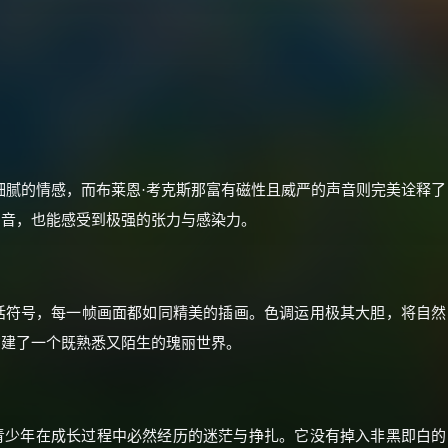
价格有浮动，请直接搜索查最低价！
还有支付宝现金红包、外卖红包、
优惠券、活动红包，每日可领。
⚡
前往【大淘客】领红包
☕ 海外大侠？通过 Ko-fi 赐茶
细腻的情感，而布莱恩·考克斯那富有磁性且威严的声音则完美诠释了
声音，也能感受到极强的张力与感染力。
话符号，每一帧画面都如同精美的插画。色调运用极其大胆，将自然
构建了一个既熟悉又陌生的瑰丽世界。
青少年在成长过程中必然经历的迷茫与挣扎。它没有掉入非黑即白的