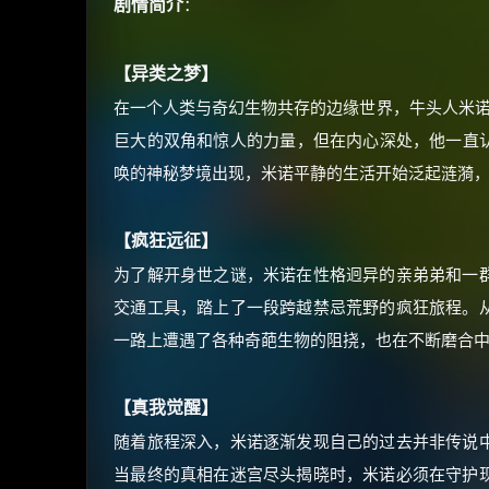
剧情简介
：
【异类之梦】
在一个人类与奇幻生物共存的边缘世界，牛头人米诺
巨大的双角和惊人的力量，但在内心深处，他一直认
唤的神秘梦境出现，米诺平静的生活开始泛起涟漪
【疯狂远征】
为了解开身世之谜，米诺在性格迥异的亲弟弟和一
交通工具，踏上了一段跨越禁忌荒野的疯狂旅程。
一路上遭遇了各种奇葩生物的阻挠，也在不断磨合
【真我觉醒】
随着旅程深入，米诺逐渐发现自己的过去并非传说
当最终的真相在迷宫尽头揭晓时，米诺必须在守护