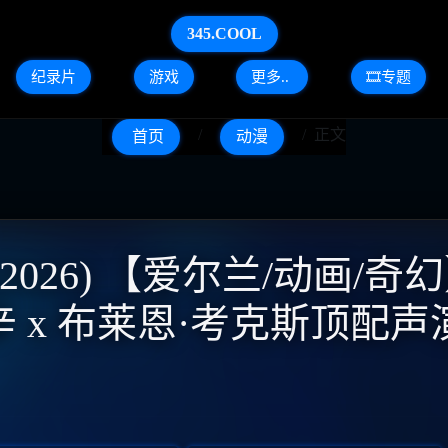
345.COOL
纪录片
游戏
更多..
🎞️专题
正文
首页
动漫
026) 【爱尔兰/动画/奇幻
·辛 x 布莱恩·考克斯顶配声