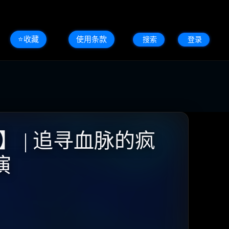
⭐️收藏
使用条款
搜索
登录
】 | 追寻血脉的疯
演