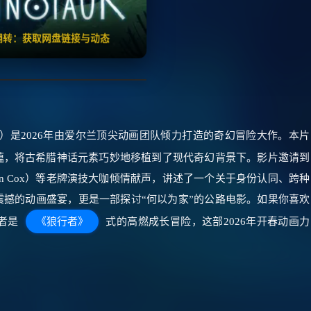
🧧️
失效请反馈
红包
击翻转：获取网盘链接与动态
 Minotaur）是2026年由爱尔兰顶尖动画团队倾力打造的奇幻冒险大作。本片
蕴，将古希腊神话元素巧妙地移植到了现代奇幻背景下。影片邀请到
（Brian Cox）等老牌演技大咖倾情献声，讲述了一个关于身份认同、跨种
撼的动画盛宴，更是一部探讨“何以为家”的公路电影。如果你喜欢
者是
《狼行者》
式的高燃成长冒险，这部2026年开春动画力