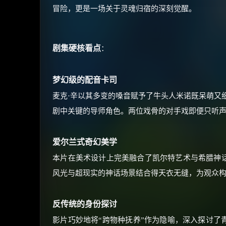
冒险，更是一场关于灵魂归宿的深刻觉醒。
剧集硬核看点
：
梦幻级的配音卡司
麦克·辛以其多变的嗓音赋予了牛头人米诺既呆萌又
剧中关键的导师角色。两位戏骨的对手戏即便只听
爱尔兰式奇幻美学
本片在美术设计上完美融合了凯尔特艺术与希腊神
风光与超现实的神话场景结合得天衣无缝，为观众
反传统的身份探讨
影片巧妙地将“跨物种抚养”作为隐喻，深入探讨了