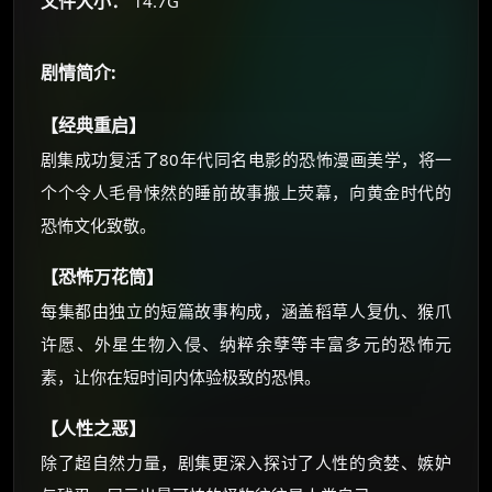
文件大小：
14.7G
朋友们辛苦了 💦
剧情简介:
你需要的各种会员，都可低价购买！
如夸克12个月送14天 最低75元！
【经典重启】
价格有浮动，请直接搜索查最低价！
剧集成功复活了80年代同名电影的恐怖漫画美学，将一
还有支付宝现金红包、外卖红包、
个个令人毛骨悚然的睡前故事搬上荧幕，向黄金时代的
优惠券、活动红包，每日可领。
恐怖文化致敬。
⚡
前往【大淘客】领红包
【恐怖万花筒】
每集都由独立的短篇故事构成，涵盖稻草人复仇、猴爪
☕ 海外大侠？通过 Ko-fi 赐茶
许愿、外星生物入侵、纳粹余孽等丰富多元的恐怖元
素，让你在短时间内体验极致的恐惧。
【人性之恶】
除了超自然力量，剧集更深入探讨了人性的贪婪、嫉妒