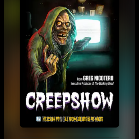
⭐️ 评分：7.4 | 🎬 2019年
✅ 已完结
夸克网盘
🧧️
天天领红包
失效请反馈
🔄 点击翻转：获取网盘链接与动态