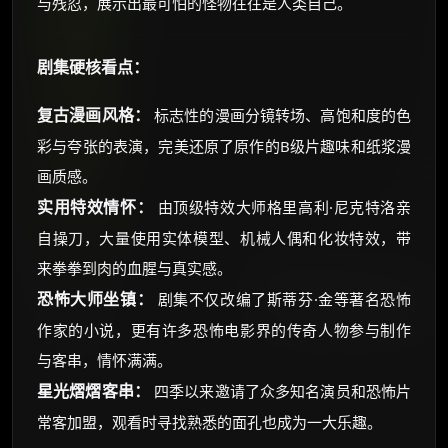
与残忍，展示出最可怕的怪物往往是人类自己。
剧集硬核看点：
复古漫画风格：
标志性的漫画分镜转场、高饱和度的色
彩与夸张的表演，完美还原了原作的B级片趣味和纸浆漫
画质感。
实用特效情怀：
由顶级特效大师格里高利·尼克特洛亲
自操刀，大量使用实体模型、机械人偶和化妆特效，带
来拳拳到肉的血腥与真实感。
恐怖大师坐镇：
剧集不仅改编了斯蒂芬·金等著名恐怖
作家的小说，更有许多恐怖电影界的传奇人物参与制作
与客串，情怀满满。
星光熠熠客串：
四季以来邀请了众多知名演员和恐怖片
常客加盟，观看时寻找熟悉的面孔也成为一大乐趣。