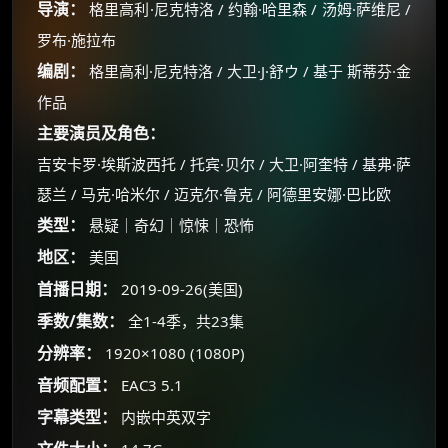
导演：
格里高利·尼克特洛 / 约翰·哈里森 / 汤姆·萨维尼 /
罗布·施拉布
编剧：
格里高利·尼克特洛 / 大卫·J·舒ウ / 基于 斯蒂芬·金
作品
主要演员及角色：
吉安卡罗·埃斯波西托 / 托宾·贝尔 / 大卫·阿奎特 / 基弗·萨
瑟兰 / 马克·哈米尔 / 迈克尔·鲁克 / 阿德里安娜·巴比欧
类型：
悬疑｜奇幻｜惊悚｜恐怖
地区：
美国
首播日期：
2019-09-26(美国)
季数/集数：
全1-4季，共23集
分辨率：
1920×1080 (1080P)
×
🧧 福利领取站
音频配置：
EAC3 5.1
字幕类型：
内嵌中英双字
☕