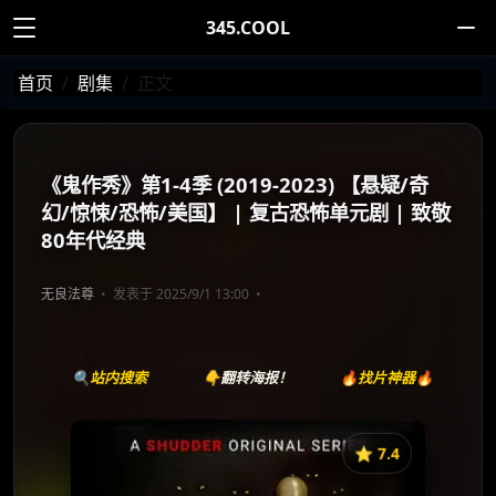
345.COOL
首页
剧集
正文
《鬼作秀》第1-4季 (2019-2023) 【悬疑/奇
幻/惊悚/恐怖/美国】 | 复古恐怖单元剧 | 致敬
80年代经典
无良法尊
发表于 2025/9/1 13:00
🔍站内搜索
👇翻转海报！
🔥找片神器🔥
⭐️ 7.4
《鬼作秀》
收藏
⭐