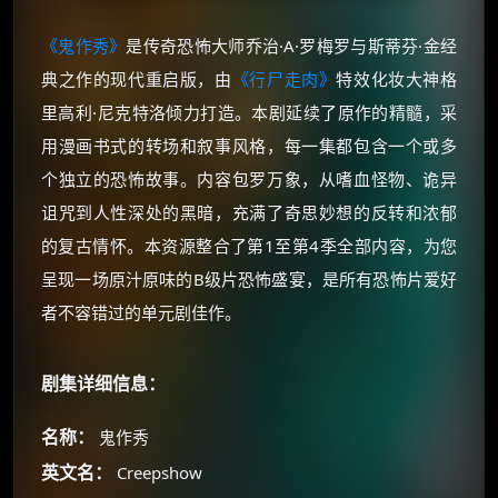
《鬼作秀》
是传奇恐怖大师乔治·A·罗梅罗与斯蒂芬·金经
典之作的现代重启版，由
《行尸走肉》
特效化妆大神格
里高利·尼克特洛倾力打造。本剧延续了原作的精髓，采
用漫画书式的转场和叙事风格，每一集都包含一个或多
个独立的恐怖故事。内容包罗万象，从嗜血怪物、诡异
诅咒到人性深处的黑暗，充满了奇思妙想的反转和浓郁
的复古情怀。本资源整合了第1至第4季全部内容，为您
呈现一场原汁原味的B级片恐怖盛宴，是所有恐怖片爱好
者不容错过的单元剧佳作。
剧集详细信息：
名称：
鬼作秀
英文名：
Creepshow