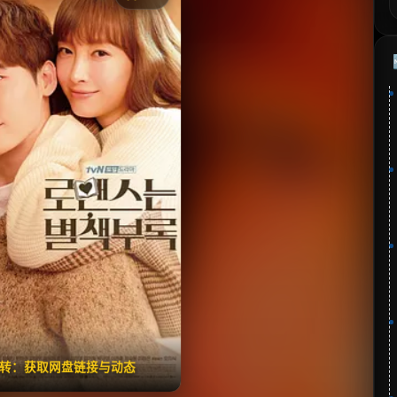
《浪漫是一册副刊》
分：7.5 | 🎬 2019年
✅ 已完结
夸克网盘
🧧️
失效请反馈
翻转：获取网盘链接与动态