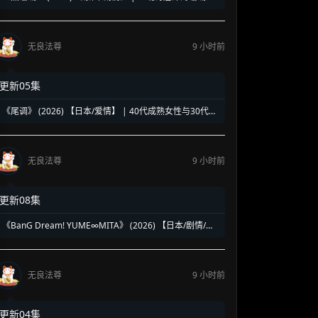
复仇奇谈 | 泰式魔幻版《蓝色大海的传说》
无良法尊
9 小时前
更新05集
《尾调》 (2026) 【日本/爱情】 | 40代成熟女性与30代压
抑青年的灵魂共振 | 极致治愈的日式禁忌纯爱物语
无良法尊
9 小时前
更新08集
《BanG Dream! YUME∞MITA》 (2026) 【日本/剧情/动
画/音乐】 | 虚拟乐团的绝境求生乐章 | 邦邦企划全新音漫
少女成长物语
无良法尊
9 小时前
更新04集