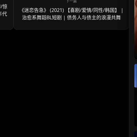
幻/惊
《迷恋告急》 (2021) 【喜剧/爱情/同性/韩国】 |
年代
治愈系舞蹈BL短剧 | 债务人与债主的浪漫共舞