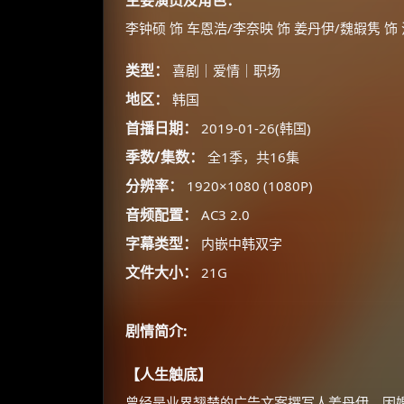
主要演员及角色：
李钟硕 饰 车恩浩/李奈映 饰 姜丹伊/魏嘏隽 饰
类型：
喜剧｜爱情｜职场
地区：
韩国
首播日期：
2019-01-26(韩国)
季数/集数：
全1季，共16集
分辨率：
1920×1080 (1080P)
音频配置：
AC3 2.0
字幕类型：
内嵌中韩双字
文件大小：
21G
剧情简介:
【人生触底】
曾经是业界翘楚的广告文案撰写人姜丹伊，因