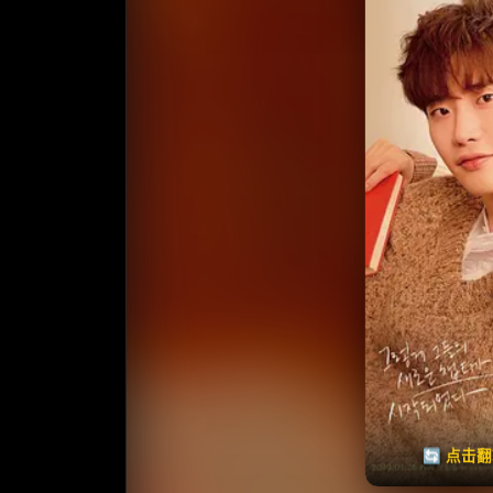
收藏
⭐
⭐️ 评
天天领红包
🔄 点击