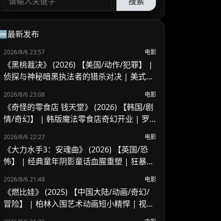
搜索
🆕最新发布
2026/8/6 23:57
电影
《黑桃裁决》 (2026) 【美国/动作/犯罪】 |
侦探与神秘暗黑执法者的猎杀对决 | 美式B
级片与义警暗黑风
2026/8/6 23:08
电影
《奇怪的零食店 钱天堂》 (2026) 【韩国/剧
情/奇幻】 | 韩版魔法零食店奇幻开业 | 罗
美兰 x 李来重聚演绎人心欲望与奇迹
2026/8/6 22:27
电影
《大力水手3：安魂曲》 (2026) 【英国/恐
怖】 | 经典童年阴影童话血腥重塑 | 狂暴波
派的地下基地杀戮血腥之夜
2026/8/6 21:48
电影
《燃比娃》 (2025) 【中国大陆/动画/奇幻/
冒险】 | 柏林入围艺术动画短小精悍 | 视觉
风骨独特但受众偏窄的寓言尝试