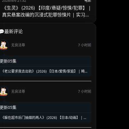
2026/8/6 21:32
电影
《生灵》 (2026) 【印度/悬疑/惊悚/犯罪】 |
真实悬案改编的沉浸式犯罪惊悚片 | 实习警
官的黑暗缉凶之旅
💬最新评论
无良法尊
7 小时前
更新05集
《老公要求我去出轨》 (2026) 【日本/爱情/家庭】 | 畸形
婚姻下的全职主妇觉醒 | 炸裂三观却直击痛点的深夜剧黑
马
无良法尊
7 小时前
更新05集
《躲在超市后门抽烟的两人》 (2026) 【日本/动画】 | 超
治愈的深夜打工人精神食堂 | 豆瓣8.6高分好评的超人气纯
爱漫改神作