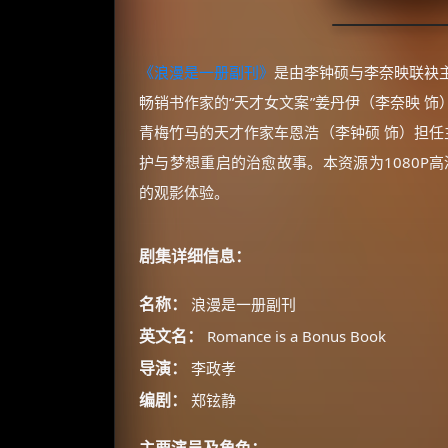
《浪漫是一册副刊》
是由李钟硕与李奈映联袂
畅销书作家的“天才女文案”姜丹伊（李奈映 
青梅竹马的天才作家车恩浩（李钟硕 饰）担任
护与梦想重启的治愈故事。本资源为1080P
的观影体验。
剧集详细信息：
名称：
浪漫是一册副刊
英文名：
Romance is a Bonus Book
导演：
李政孝
编剧：
郑铉静