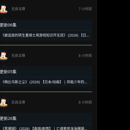
无良法尊
7 小时前
更新06集
《被追放的转生重骑士用游戏知识开无双》 (2026) 【日
本/动画】 | 缺陷职业的逆袭神话 | 2026七月新番最强异世
界爽番
无良法尊
8 小时前
更新05集
《梅比乌斯之尘》 (2026) 【日本/动画】 | 异能少年的莫
比乌斯陷阱 | 终结炽热夏日的末日科幻新番
无良法尊
8 小时前
更新26集
《黑珊瑚》 (2026) 【泰国/剧情】 | 亡魂寄居深海珊瑚的