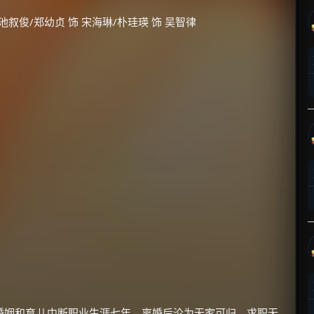
 池叙俊/郑幼贞 饰 宋海琳/朴珪瑛 饰 吴智律
婚姻和育儿中断职业生涯七年，离婚后沦为无家可归、求职无