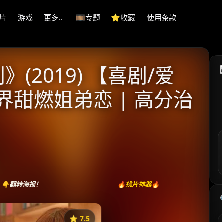
片
游戏
更多..
🎞️专题
⭐️收藏
使用条款
(2019) 【喜剧/爱
版界甜燃姐弟恋 | 高分治
👇翻转海报！
🔥找片神器🔥
⭐️ 7.5