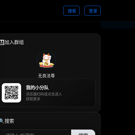
搜索
登录
👨‍👩‍👧‍👦加入群组
无良法尊
我的小分队
浏览器扫码或点击进入
获取更多
🔍搜索