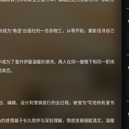
成为“角逐”出版社的一名杂物工，从零开始，重新找寻自己
×
🧧 福利领取站
☕
中成为了姜丹伊最温暖的港湾，两人在同一屋檐下和同一职场
姐弟恋。
朋友们辛苦了 💦
你需要的各种会员，都可低价购买！
如夸克12个月送14天 最低75元！
价格有浮动，请直接搜索查最低价！
划、编辑、设计到营销发行的全过程，被誉为“写给所有爱书
还有支付宝现金红包、外卖红包、
优惠券、活动红包，每日可领。
角的感情基于长久陪伴与深刻理解，情感发展细腻真实，温暖