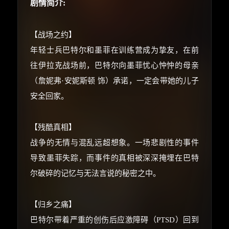
剧情简介:
☕
【战场之约】
年轻士兵巴特尔和墨菲在训练营成为挚友，在前
往伊拉克战场前，巴特尔向墨菲忧心忡忡的母亲
朋友们辛苦了 💦
（詹妮弗·安妮斯顿 饰）承诺，一定会带她的儿子
你需要的各种会员，都可低价购买！
如夸克12个月送14天 最低75元！
安全回家。
价格有浮动，请直接搜索查最低价！
还有支付宝现金红包、外卖红包、
【残酷真相】
优惠券、活动红包，每日可领。
战争的无情与混乱远超想象。一场悲剧性的事件
导致墨菲失踪，而事件的真相被深深掩埋在巴特
⚡
前往【大淘客】领红包
尔破碎的记忆与无法言说的秘密之中。
☕ 海外大侠？通过 Ko-fi 赐茶
【归乡之痛】
巴特尔带着严重的创伤后应激障碍（PTSD）回到