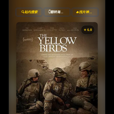
🔍站内搜索
👇翻转海报！
🔥找片神器🔥
⭐️ 6.0
《黄鸟》
收藏
⭐
⭐️ 评分：6.0 | 🎬 2018年
夸克网盘