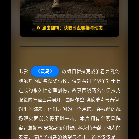
🧧️
失效请反馈
天天领红包
🔄 点击翻转：获取网盘链接与动态
电影
《黄鸟》
改编自伊拉克战争老兵凯文·
鲍尔斯的同名获奖小说，深刻探讨了战争对士兵
造成的永久性心理创伤。故事围绕两名在伊拉克
服役的年轻士兵展开，由阿尔登·埃伦瑞奇与泰伊·
谢里丹饰演。他们之间的一个承诺，在残酷的战
场现实面前变得不堪一击。本片拥有全明星阵
容，詹妮弗·安妮斯顿和托妮·科莱特奉献了动人的
表演，演绎了母亲的绝望与挣扎。这不仅仅是一