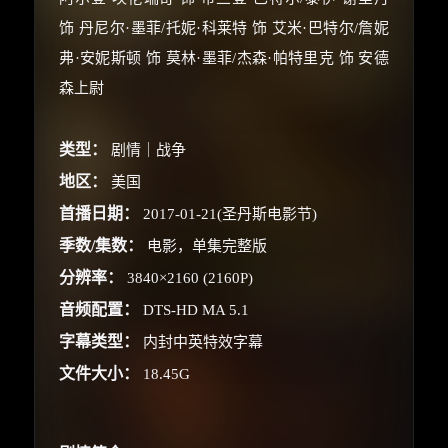
饰 丹尼尔·墨菲/托妮·科莱特 饰 艾米·巴特尔/詹妮
弗·安妮斯顿 饰 莫林·墨菲/杰森·帕特里克 饰 安德
森上尉
类型：
剧情｜战争
地区：
美国
首播日期：
2017-01-21(圣丹斯电影节)
季数/集数：
电影，单集完整版
分辨率：
3840×2160 (2160P)
音频配置：
DTS-HD MA 5.1
字幕类型：
内封中英特效字幕
文件大小：
18.45G
×
🧧 福利领取站