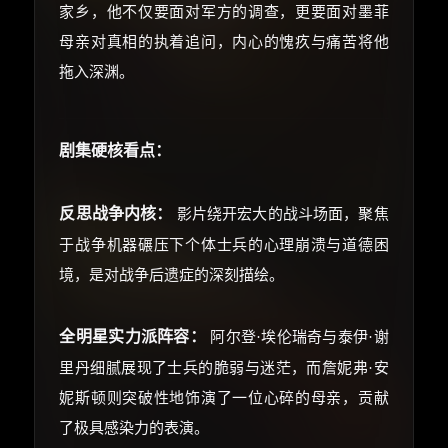
家乡，他不仅要面对军方的调查，更要面对墨菲
母亲对真相的执着追问，内心的愧疚与痛苦将他
拖入深渊。
剧集硬核看点：
反思战争内核：
影片绕开宏大的战斗场面，聚焦
于战争机器碾压下个体士兵的心理崩溃与道德困
境，是对战争后遗症的深刻描绘。
全明星实力派阵容：
阿尔登·埃伦瑞奇与泰伊·谢
里丹细腻展现了士兵的脆弱与迷茫，而詹妮弗·安
妮斯顿则突破性地饰演了一位心碎的母亲，贡献
了极具感染力的表演。