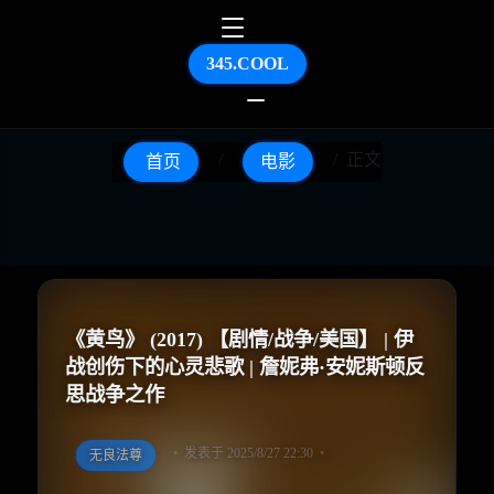
345.COOL
正文
首页
电影
《黄鸟》 (2017) 【剧情/战争/美国】 | 伊
战创伤下的心灵悲歌 | 詹妮弗·安妮斯顿反
思战争之作
发表于 2025/8/27 22:30
无良法尊