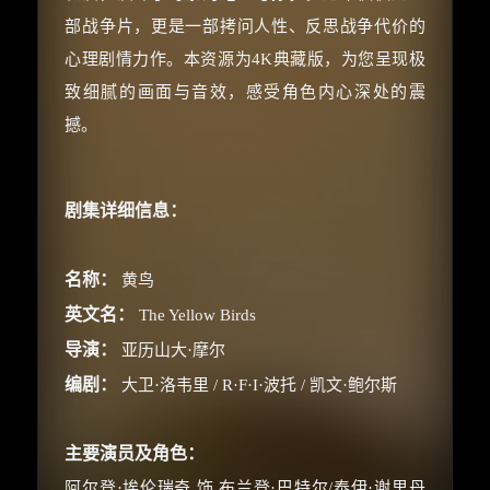
部战争片，更是一部拷问人性、反思战争代价的
心理剧情力作。本资源为4K典藏版，为您呈现极
致细腻的画面与音效，感受角色内心深处的震
撼。
剧集详细信息：
名称：
黄鸟
英文名：
The Yellow Birds
导演：
亚历山大·摩尔
编剧：
大卫·洛韦里 / R·F·I·波托 / 凯文·鲍尔斯
主要演员及角色：
阿尔登·埃伦瑞奇 饰 布兰登·巴特尔/泰伊·谢里丹