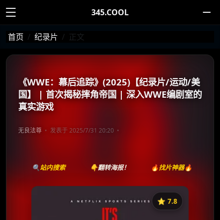
345.COOL
首页
纪录片
正文
《WWE：幕后追踪》(2025)【纪录片/运动/美
国】 | 首次揭秘摔角帝国 | 深入WWE编剧室的
真实游戏
无良法尊
发表于 2025/7/31 20:20
🔍站内搜索
👇翻转海报！
🔥找片神器🔥
⭐️ 7.8
《WWE：幕后追踪》
收藏
⭐