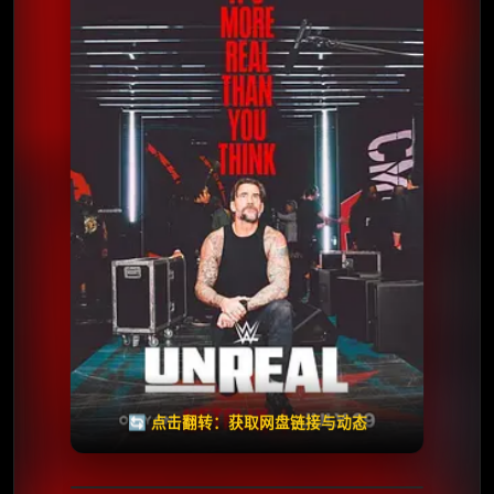
⭐️ 评分：7.8 | 🎬 2025年
📺 连载中
夸克网盘
🧧️
天天领红包
失效请反馈
🔄 点击翻转：获取网盘链接与动态