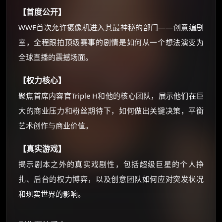
【首度公开】
朋友们辛苦了 💦
WWE首次允许摄像机进入其最神秘的部门——创意编剧
你需要的各种会员，都可低价购买！
如夸克12个月送14天 最低75元！
室，全程跟拍顶级赛事的剧情是如何从一个想法演变为
价格有浮动，请直接搜索查最低价！
全球直播的震撼场面。
还有支付宝现金红包、外卖红包、
优惠券、活动红包，每日可领。
【权力核心】
聚焦首席内容官Triple H和他的核心团队，展示他们在巨
⚡
前往【大淘客】领红包
大的商业压力和粉丝期待下，如何做出关键决策，平衡
艺术创作与商业价值。
☕ 海外大侠？通过 Ko-fi 赐茶
【真实游戏】
揭示剧本之外的真实戏剧性，包括超级巨星的个人挣
扎、后台的权力博弈，以及创意团队如何应对突发状况
和现实世界的影响。