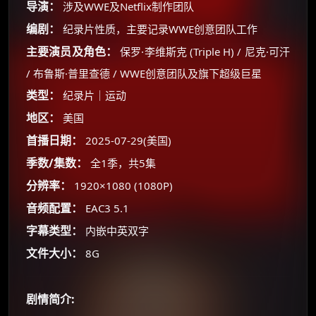
导演：
涉及WWE及Netflix制作团队
编剧：
纪录片性质，主要记录WWE创意团队工作
主要演员及角色：
保罗·李维斯克 (Triple H) / 尼克·可汗
/ 布鲁斯·普里查德 / WWE创意团队及旗下超级巨星
类型：
纪录片｜运动
地区：
美国
首播日期：
2025-07-29(美国)
季数/集数：
全1季，共5集
分辨率：
1920×1080 (1080P)
音频配置：
EAC3 5.1
字幕类型：
内嵌中英双字
×
文件大小：
8G
🧧 福利领取站
☕
剧情简介: