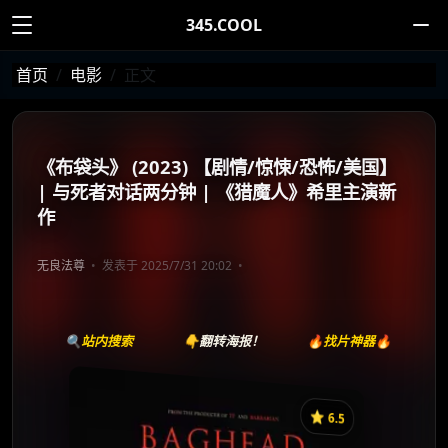
345.COOL
首页
电影
正文
《布袋头》 (2023) 【剧情/惊悚/恐怖/美国】
| 与死者对话两分钟 | 《猎魔人》希里主演新
作
无良法尊
发表于 2025/7/31 20:02
🔍站内搜索
👇翻转海报！
🔥找片神器🔥
⭐️ 6.5
《布袋头》
收藏
⭐