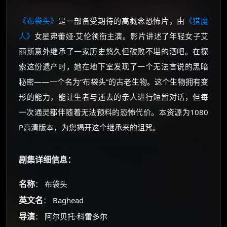
《布袋头》
是一部备受期待的高概念恐怖片，由
《猎魔
人》
女星弗蕾娅·艾伦领衔主演。影片讲述了年轻女子艾
丽斯意外继承了一家历史悠久但破败不堪的酒吧。在探
索这份遗产时，她在地下室发现了一个无法言说的黑暗
秘密——一个名为“布袋头”的古老生物。这个生物拥有变
形的能力，能让生者与逝去的亲人进行短暂对话，但每
一次通灵都伴随着无法预料的恐怖代价。本资源为1080
P高清版本，为您揭开这个继承来的诅咒。
剧集详细信息：
名称
： 布袋头
英文名
： Baghead
导演
： 阿尔贝托·科雷多尔