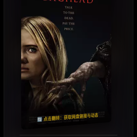
⭐️ 评分：6.5 | 🎬 2023年
夸克网盘
🧧️
天天领红包
失效请反馈
🔄 点击翻转：获取网盘链接与动态