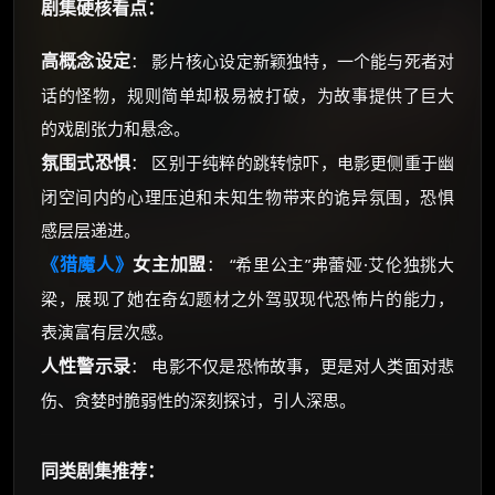
剧集硬核看点：
高概念设定
： 影片核心设定新颖独特，一个能与死者对
话的怪物，规则简单却极易被打破，为故事提供了巨大
的戏剧张力和悬念。
氛围式恐惧
： 区别于纯粹的跳转惊吓，电影更侧重于幽
闭空间内的心理压迫和未知生物带来的诡异氛围，恐惧
感层层递进。
《猎魔人》
女主加盟
： “希里公主”弗蕾娅·艾伦独挑大
梁，展现了她在奇幻题材之外驾驭现代恐怖片的能力，
表演富有层次感。
人性警示录
： 电影不仅是恐怖故事，更是对人类面对悲
伤、贪婪时脆弱性的深刻探讨，引人深思。
同类剧集推荐：