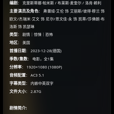
编剧
： 克里斯蒂娜·帕米斯 / 布莱斯·麦奎尔 / 洛肯·赖利
主要演员及角色
： 弗蕾娅·艾伦 饰 艾丽斯/彼得·穆兰 饰
欧文/杰瑞米·艾文 饰 尼尔/思文佳·永 饰 凯蒂/莎佛朗·布
洛斯 饰 凯瑟琳
类型
： 剧情｜惊悚｜恐怖
地区
： 美国
首播日期
： 2023-12-28(德国)
季数/集数
： 电影，全1集
分辨率
： 1920×1080 (1080P)
音频配置
： AC3 5.1
字幕类型
： 内嵌中英双字
×
🧧 福利领取站
文件大小
： 2.87G
☕
剧情简介: