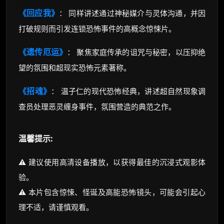
《回应我》
： 同样讲述通过神秘媒介与灵体沟通，并因
打破规则而引发连锁恐怖事件的高概念惊悚片。
《遗传厄运》
： 聚焦家庭传承的诅咒与秘密，以压抑绝
望的氛围和超现实恐怖元素著称。
《招魂》
： 温子仁的现代恐怖经典，讲述超自然现象调
查员处理恶灵缠身事件，氛围营造的典范之作。
温馨提示:
⚠️ 建议使用高清设备播放，以获得最佳的沉浸式观影体
验。
⚠️ 本片包含惊悚、怪诞及高能恐怖镜头，可能会引起心
理不适，请谨慎观看。