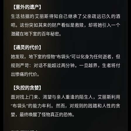
朋友们辛苦了 💦
【意外的遗产】
你需要的各种会员，都可低价购买！
生活拮据的艾丽斯得知自己继承了父亲疏远已久的酒
如夸克12个月送14天 最低75元！
价格有浮动，请直接搜索查最低价！
吧。这份突如其来的财产看似是救赎，却将她引入一个
潜藏在地下室的百年秘密。
还有支付宝现金红包、外卖红包、
优惠券、活动红包，每日可领。
【通灵的代价】
⚡
前往【大淘客】领红包
她发现，地下室的怪物“布袋头”可以化身为任何逝者，但
规则严苛：对话不能超过两分钟。一旦越界，生者将付
☕ 海外大侠？通过 Ko-fi 赐茶
出惨痛的代价。
【失控的贪婪】
面对找上门来、渴望与亲人重逢的陌生人，艾丽斯利用
“布袋头”的能力牟利。然而，对规则的践踏和人性的贪
婪，最终唤醒了怪物真正的恐怖。