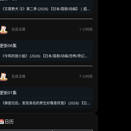
《文豪野犬 汪》第二季 (2026) 【日本/喜剧/动画】 | 超萌
文豪的横滨鸡飞狗跳日常 | 猛男必看的全明星Q版解压神作
无良法尊
1 小时前
更新06集
《令和的斑小姐》 (2026) 【日本/喜剧/动画/恐怖/奇幻】
| 废柴蛇神与人类幼崽的爆笑日常 | 软萌版《夏目友人
帐》与《非人哉》的撞色结合
无良法尊
7 小时前
更新01集
《换座位后，发现身后的男生好像喜欢我》 (2026) 【日
本/爱情/同性】 | 班级焦点大帅哥 x 纯情懵懂男高中生 | 换
座位引发的直球高甜校园BL
📅日历