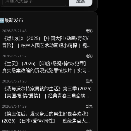
搜索
🆕最新发布
2026/8/6 21:48
电影
《燃比娃》 (2025) 【中国大陆/动画/奇幻/
冒险】 | 柏林入围艺术动画短小精悍 | 视觉
风骨独特但受众偏窄的寓言尝试
2026/8/6 21:32
电影
《生灵》 (2026) 【印度/悬疑/惊悚/犯罪】 |
真实悬案改编的沉浸式犯罪惊悚片 | 实习警
官的黑暗缉凶之旅
2026/8/6 21:20
剧集
《我与沃尔特家男孩的生活》第三季 (2026)
【美国/剧情/爱情】 | 经典青春三角恋续篇
| 绝境成长与情感抉择的终极篇章
2026/8/6 14:39
剧集
《换座位后，发现身后的男生好像喜欢我》
(2026) 【日本/爱情/同性】 | 班级焦点大帅
哥 x 纯情懵懂男高中生 | 换座位引发的直球