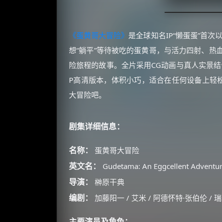
《蛋黄哥大冒险》
是全球知名IP“懒蛋蛋”首次
想“躺平”等待被吃的蛋黄哥，与活力四射、热
险旅程的故事。全片采用CG动画与真人实景结
P高清版本，体积小巧，适合在任何设备上轻松
大冒险吧。
剧集详细信息：
名称：
蛋黄哥大冒险
英文名：
Gudetama: An Eggcellent Adventu
导演：
榊原干典
编剧：
加藤阳一 / 艾米 / 阿德怀特·张伯伦 / 
主要演员及角色：