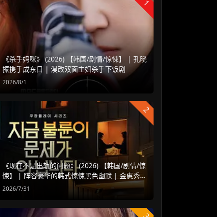
1
《杀手妈咪》 (2026) 【韩国/剧情/惊悚】 | 孔晓
振携手成东日 | 漫改双面主妇杀手下饭剧
2026/8/1
2
《现在不是出轨的问题》 (2026) 【韩国/剧情/惊
悚】 | 阵容豪华的韩式惊悚黑色幽默 | 金惠秀 x
赵汝贞强强联手
2026/7/31
3