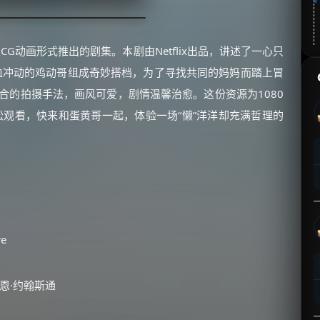
以CG动画形式推出的剧集。本剧由Netflix出品，讲述了一心只
血冲动的鸡动哥组成奇妙搭档，为了寻找共同的妈妈而踏上冒
合的拍摄手法，画风可爱，剧情温馨治愈。这份资源为1080
观看，快来和蛋黄哥一起，体验一场“懒”洋洋却充满哲理的
re
瑞恩·约翰斯通