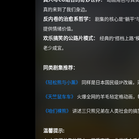
真的来到了我们身边。
反内卷的治愈系哲学：
剧集的核心是“躺平”
提供情绪价值。
欢乐搞笑的公路片模式：
经典的“搭档上路
老少咸宜。
同类剧集推荐：
《轻松熊与小薰》
同样是日本国民级IP改编
《天竺鼠车车》
火爆全网的羊毛毡定格动画，
《咱们裸熊》
讲述三只熊兄弟在人类社会的搞
温馨提示: