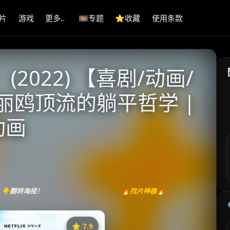
片
游戏
更多..
🎞️专题
⭐️收藏
使用条款
2022) 【喜剧/动画/
三丽鸥顶流的躺平哲学 |
动画
👇翻转海报！
🔥找片神器🔥
⭐️ 7.9