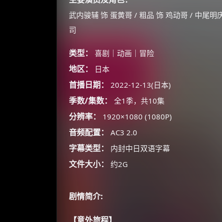
武内骏辅 饰 蛋黄哥 / 粗品 饰 鸡动哥 / 中尾明庆
司
类型：
喜剧｜动画｜冒险
地区：
日本
首播日期：
2022-12-13(日本)
季数/集数：
全1季，共10集
分辨率：
1920×1080 (1080P)
音频配置：
AC3 2.0
字幕类型：
内封中日双语字幕
文件大小：
约2G
剧情简介:
【意外旅程】