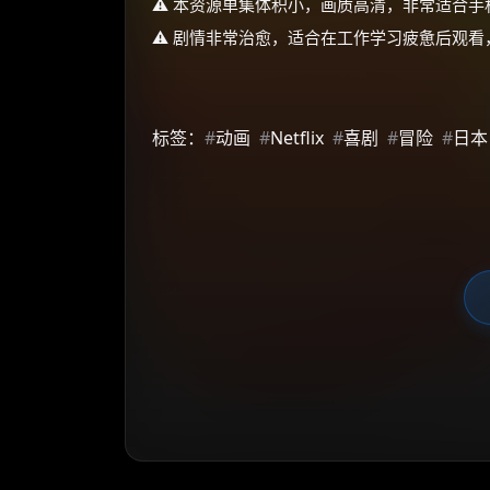
⚠️ 本资源单集体积小，画质高清，非常适合
⚠️ 剧情非常治愈，适合在工作学习疲惫后观
标签：
#
动画
#
Netflix
#
喜剧
#
冒险
#
日本