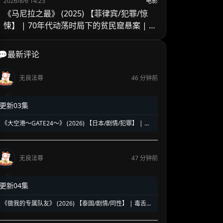
2026/8/6 14:23
电影
高甜校园BL
《马尼拉之最》 (2025) 【菲律宾/犯罪/惊
悚】 | 70年代动荡时局下的贫民窟悬案 | 菲
律宾警匪犯罪新作
💬最新评论
无良法尊
46 分钟前
更新03集
《大空港～GATE24～》 (2026) 【日本/剧情/犯罪】 | 机
场国门守护者的暗夜对决 | 趣里领衔硬核群像缉毒反恐大
戏
无良法尊
47 分钟前
更新04集
《做我的专属队友》 (2026) 【泰国/剧情/同性】 | 毒舌游
戏主播情陷神秘新手 | 电竞浪潮下的欢喜冤家追爱记