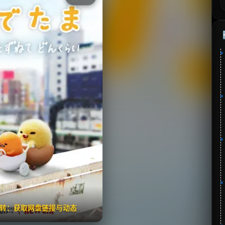
《蛋黄哥大冒险》
分：7.9 | 🎬 2022年
✅ 已完结
夸克网盘
🧧️
失效请反馈
翻转：获取网盘链接与动态