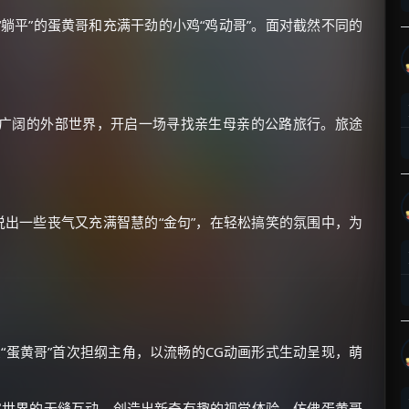
躺平”的蛋黄哥和充满干劲的小鸡“鸡动哥”。面对截然不同的
广阔的外部世界，开启一场寻找亲生母亲的公路旅行。旅途
×
🧧 福利领取站
☕
说出一些丧气又充满智慧的“金句”，在轻松搞笑的氛围中，为
朋友们辛苦了 💦
你需要的各种会员，都可低价购买！
如夸克12个月送14天 最低75元！
价格有浮动，请直接搜索查最低价！
“蛋黄哥”首次担纲主角，以流畅的CG动画形式生动呈现，萌
还有支付宝现金红包、外卖红包、
优惠券、活动红包，每日可领。
世界的无缝互动，创造出新奇有趣的视觉体验，仿佛蛋黄哥