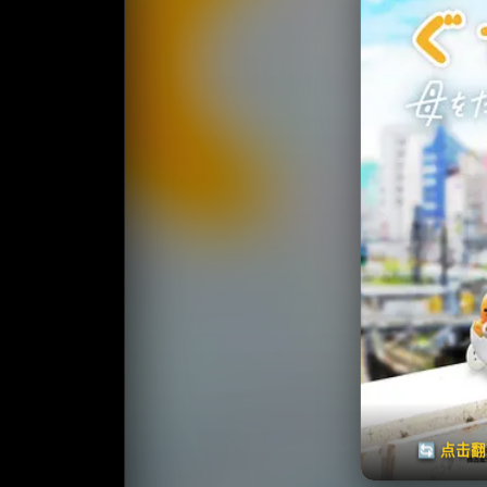
收藏
⭐
⭐️ 评
天天领红包
🔄 点击