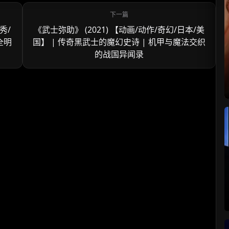
秀/
《武士弥助》 (2021) 【动画/动作/奇幻/日本/美
 全明
国】 | 传奇黑武士的魔幻史诗 | 机甲与魔法交织
的战国异闻录