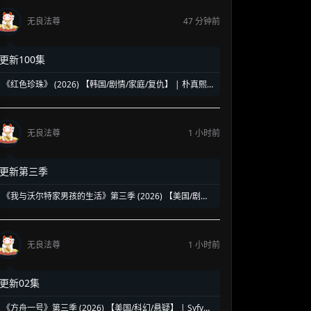
无良法尊
47 分钟前
更新100集
《红色珍珠》 (2026) 【韩国/剧情/家庭/复仇】 | 朴真熙
强势回归新作 | 揭露豪门恩怨背后的带血真相
无良法尊
1 小时前
更新第三季
《我与沃尔特家男孩的生活》第三季 (2026) 【美国/剧情/
爱情】 | 经典青春三角恋续篇 | 绝境成长与情感抉择的终
极篇章
无良法尊
1 小时前
更新02集
《方舟一号》第三季 (2026) 【美国/科幻/悬疑】 | Syfy低