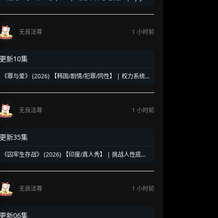
成本太空求生续作 | 适合科幻剧迷的下饭消遣之作
无良法尊
1 小时前
更新10集
《罪与爱》 (2026) 【韩国/剧情/犯罪/同性】 | 权力系统
崩坏下的疯批恶人博弈 | 全员恶人版韩国暗黑犯罪新剧
无良法尊
1 小时前
更新35集
《囚牢生存战》 (2026) 【印度/真人秀】 | 挑战人性底线
的全封闭监狱生存秀 | 宝莱坞大咖联手打造的网飞现象级
抓马神综
无良法尊
1 小时前
更新06集