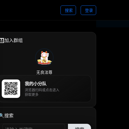
搜索
登录
👨‍👩‍👧‍👦加入群组
无良法尊
我的小分队
浏览器扫码或点击进入
获取更多
🔍搜索