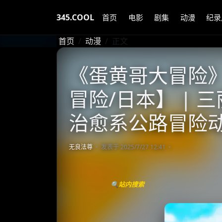
345.COOL
首页
电影
剧集
动漫
纪录
首页
动漫
正文
《蛋黄哥大冒险》 (
冒险/日本】 | 
治愈系公路冒险
无良法尊
发表于 2025/7/27 12:41
🔍站内搜索