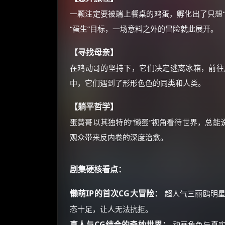
一颗注定要被端上餐桌的鸡蛋，孵化出了只想“
“蛋生”目标，一场意料之外的冒险就此展开。
【寻找母亲】
在鸡动哥的坚持下，它们决定逃离冰箱，前往
中，它们遇到了形形色色的同类和人类。
【躺平哲学】
蛋黄哥以其独特的“懒蛋”视角看待世界，总能
观众带来反内卷的深度治愈。
剧集硬核看点：
懒萌IP的首次CG大冒险：
超人气三丽鸥明星
态十足，让人无法抗拒。
真人与CG结合的奇妙世界：
动画角色与真实