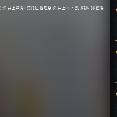
 饰 井上导演 / 莫托拉·世理奈 饰 井上PD / 皆川猿时 饰 蛋寿