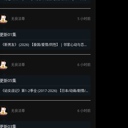
洛杉矶名校青春暗面 | 《美国精神病》作者新作改编
无良法尊
5 小时前
更新01集
《新男友》 (2026) 【泰国/爱情/同性】 | 邻家心动与恋爱
误会 | 纯正泰式校园同性浪漫新剧
无良法尊
6 小时前
更新05集
《幼女战记》第1-2季全 (2017-2026) 【日本/动画/剧情/
奇幻】 | 披着幼女皮的现代社畜怪物 | 硬核军事狂热者的
异世界神作
无良法尊
6 小时前
更新03集