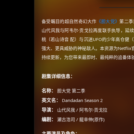
备受瞩目的超自然奇幻大作
《胆大党》
第二季
山代风我与阿韦尔·贡戈拉再度联手执导，延
桃（若山诗音 配）与沉迷UFO的少年高仓健
强大、更具威胁的神秘敌人。本资源为Netfli
持续更新，为您带来最即时、最纯粹的追番体
剧集详细信息：
名称：
胆大党 第二季
英文名：
Dandadan Season 2
导演：
山代风我 / 阿韦尔·贡戈拉
编剧：
瀬古浩司 / 龍幸伸(原作)
主要演员及角色：