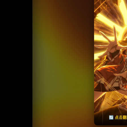
收
⭐️ 评
天天领红包
🔄 点击