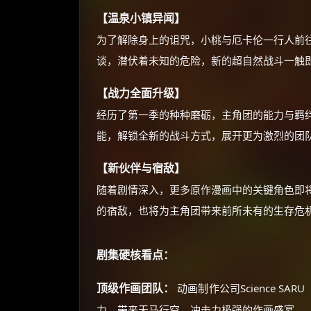
【温泉小镇异闻】
为了解除身上的诅咒，小桃与厄卡伦一行人前
谈，潜伏着未知的危险，新的超自然战斗一触
【战力全面升级】
经历了第一季的种种磨砺，主角团的能力与羁
能，解锁全新的战斗方式，展开更为激烈的团
【新伙伴与宿敌】
随着剧情深入，更多原作漫画中的关键角色即
的宿敌，也将为主角团带来前所未有的生存危
剧集硬核看点：
顶级作画团队：
动画制作公司Science SAR
力，带来天马行空、冲击力极强的作画盛宴。