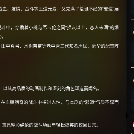
⚡
前往【大淘客】领红包
血、友情、战斗等王道元素，又充满了荒诞不经的“邪道”展
☕ 海外大侠？通过 Ko-fi 赐茶
斗中，穿插着小桃与厄卡伦之间“损友以上，恋人未满”的爆
力。
、田中真弓、水树奈奈等老中青三代知名声优，豪华的配音阵
，以其高品质的动画制作和深刻的角色塑造而闻名。
在血腥猎奇的战斗中探讨人性，与本剧的“邪道”气质不谋而
，兼具精彩绝伦的战斗场面与轻松搞笑的校园日常。