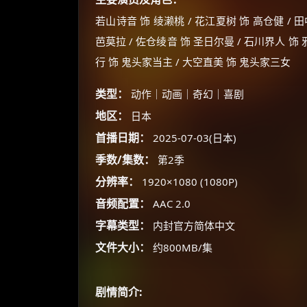
若山诗音 饰 绫濑桃 / 花江夏树 饰 高仓健 / 
芭莫拉 / 佐仓绫音 饰 圣日尔曼 / 石川界人 饰 
行 饰 鬼头家当主 / 大空直美 饰 鬼头家三女
类型：
动作｜动画｜奇幻｜喜剧
地区：
日本
首播日期：
2025-07-03(日本)
季数/集数：
第2季
分辨率：
1920×1080 (1080P)
音频配置：
AAC 2.0
字幕类型：
内封官方简体中文
文件大小：
约800MB/集
剧情简介: