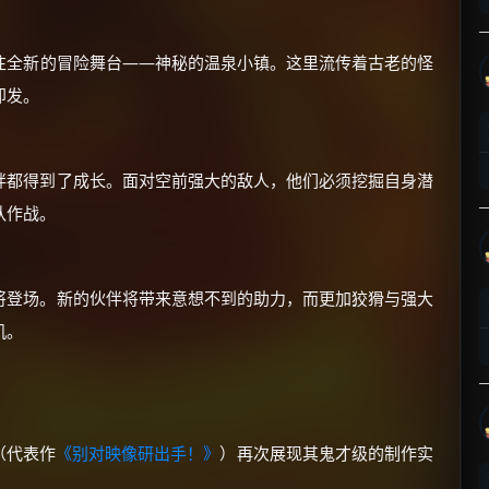
往全新的冒险舞台——神秘的温泉小镇。这里流传着古老的怪
即发。
×
🧧 福利领取站
绊都得到了成长。面对空前强大的敌人，他们必须挖掘自身潜
队作战。
☕
将登场。新的伙伴将带来意想不到的助力，而更加狡猾与强大
朋友们辛苦了 💦
机。
你需要的各种会员，都可低价购买！
如夸克12个月送14天 最低75元！
价格有浮动，请直接搜索查最低价！
还有支付宝现金红包、外卖红包、
优惠券、活动红包，每日可领。
U（代表作
《别对映像研出手！》
）再次展现其鬼才级的制作实