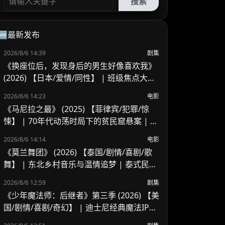
搜索
🆕最新发布
2026/8/6 14:39
剧集
《换座位后，发现身后的男生好像喜欢我》
(2026) 【日本/爱情/同性】 | 班级焦点大帅
哥 x 纯情懵懂男高中生 | 换座位引发的直球
2026/8/6 14:23
电影
高甜校园BL
《马尼拉之最》 (2025) 【菲律宾/犯罪/惊
悚】 | 70年代动荡时局下的贫民窟悬案 | 菲
律宾警匪犯罪新作
2026/8/6 14:14
电影
《莫兰舞团》 (2026) 【泰国/剧情/喜剧/歌
舞】 | 东北乡村音乐与温情追梦 | 泰式民谣
舞台上的兄妹羁绊
2026/8/6 12:59
剧集
《少年魔法师：后继者》第三季 (2026) 【美
国/剧情/喜剧/奇幻】 | 迪士尼经典魔法IP终
章收官 | 贾斯汀与比莉携手拯救家族