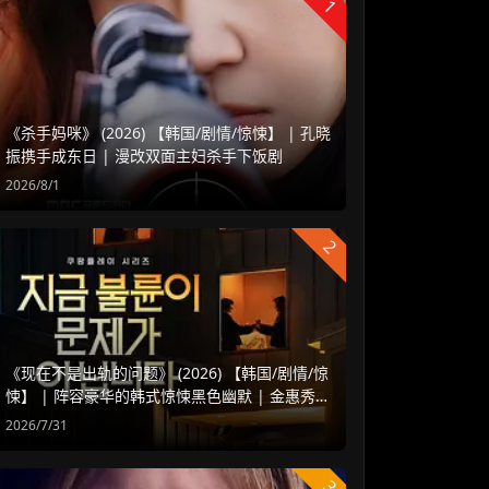
1
《杀手妈咪》 (2026) 【韩国/剧情/惊悚】 | 孔晓
振携手成东日 | 漫改双面主妇杀手下饭剧
2026/8/1
2
《现在不是出轨的问题》 (2026) 【韩国/剧情/惊
悚】 | 阵容豪华的韩式惊悚黑色幽默 | 金惠秀 x
赵汝贞强强联手
2026/7/31
3