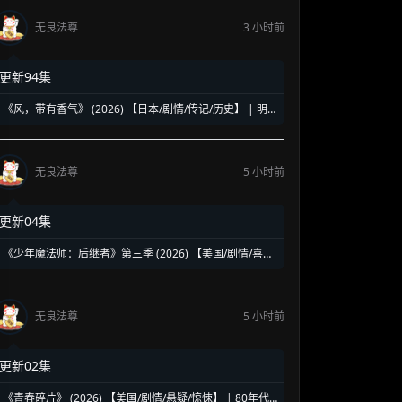
无良法尊
3 小时前
更新94集
《风，带有香气》 (2026) 【日本/剧情/传记/历史】 | 明
治时代的南丁格尔 | 见上爱演绎日本首位专业女护士的觉
醒之路
无良法尊
5 小时前
更新04集
《少年魔法师：后继者》第三季 (2026) 【美国/剧情/喜剧/
奇幻】 | 迪士尼经典魔法IP终章收官 | 贾斯汀与比莉携手
拯救家族
无良法尊
5 小时前
更新02集
《青春碎片》 (2026) 【美国/剧情/悬疑/惊悚】 | 80年代