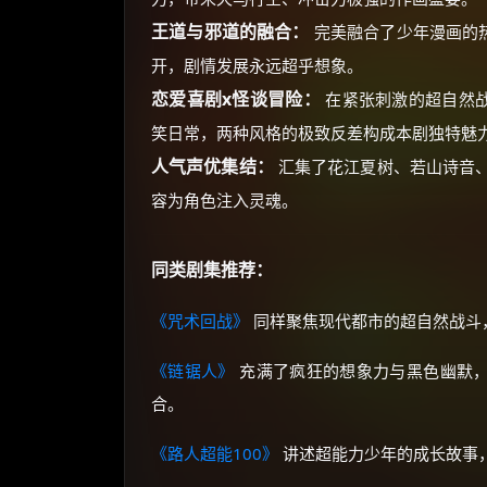
王道与邪道的融合：
完美融合了少年漫画的热
开，剧情发展永远超乎想象。
恋爱喜剧x怪谈冒险：
在紧张刺激的超自然战
笑日常，两种风格的极致反差构成本剧独特魅
人气声优集结：
汇集了花江夏树、若山诗音
容为角色注入灵魂。
同类剧集推荐：
《咒术回战》
同样聚焦现代都市的超自然战斗
《链锯人》
充满了疯狂的想象力与黑色幽默，
合。
《路人超能100》
讲述超能力少年的成长故事