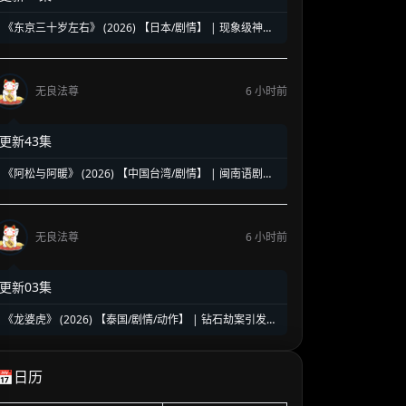
《东京三十岁左右》 (2026) 【日本/剧情】 | 现象级神剧
《三十而已》日版翻拍 | 35岁东京女子图鉴与都市救赎
无良法尊
6 小时前
更新43集
《阿松与阿暖》 (2026) 【中国台湾/剧情】 | 闽南语剧视
帝天后再度携手 | 2026初夏最温情治愈的烟火人间剧
无良法尊
6 小时前
更新03集
《龙婆虎》 (2026) 【泰国/剧情/动作】 | 钻石劫案引发的
清白保卫战 | 泰式硬核动作与悬疑冒险
📅日历