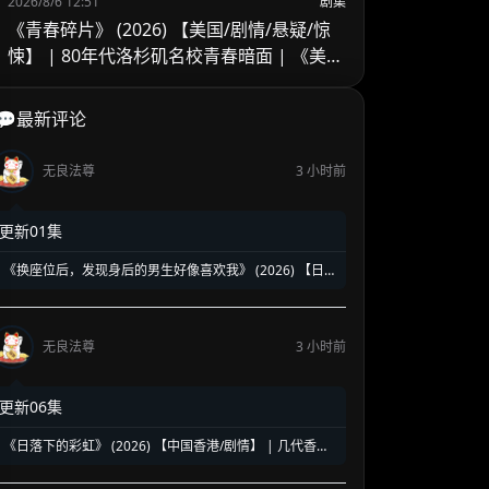
2026/8/6 12:51
剧集
《青春碎片》 (2026) 【美国/剧情/悬疑/惊
悚】 | 80年代洛杉矶名校青春暗面 | 《美国
精神病》作者新作改编
💬最新评论
无良法尊
3 小时前
更新01集
《换座位后，发现身后的男生好像喜欢我》 (2026) 【日
本/爱情/同性】 | 班级焦点大帅哥 x 纯情懵懂男高中生 | 换
座位引发的直球高甜校园BL
无良法尊
3 小时前
更新06集
《日落下的彩虹》 (2026) 【中国香港/剧情】 | 几代香港
人的彩虹邨告别情书 | 触动心灵的温情港式单元群像剧