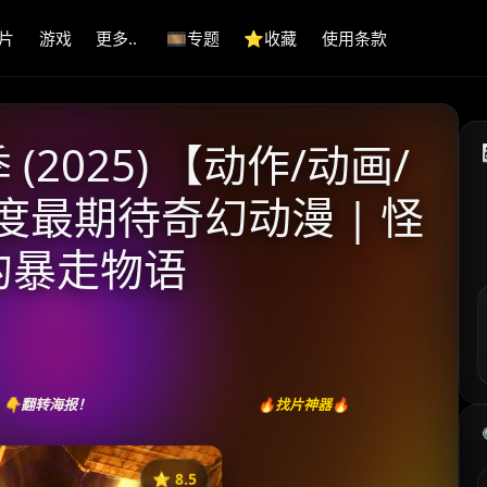
片
游戏
更多..
🎞️专题
⭐️收藏
使用条款
2025) 【动作/动画/
年度最期待奇幻动漫 | 怪
的暴走物语
👇翻转海报！
🔥找片神器🔥
⭐️ 8.5