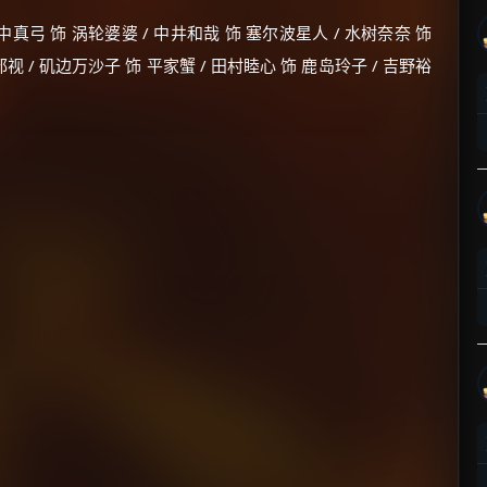
田中真弓 饰 涡轮婆婆 / 中井和哉 饰 塞尔波星人 / 水树奈奈 饰
邪视 / 矶边万沙子 饰 平家蟹 / 田村睦心 饰 鹿岛玲子 / 吉野裕