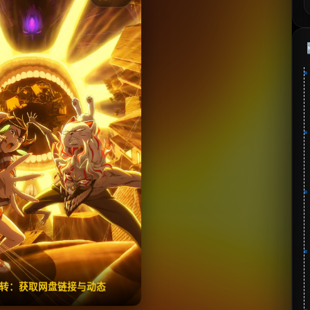
《胆大党》
藏
⭐
分：8.5 | 🎬 2024年
📺 连载中
夸克网盘
🧧️
失效请反馈
翻转：获取网盘链接与动态