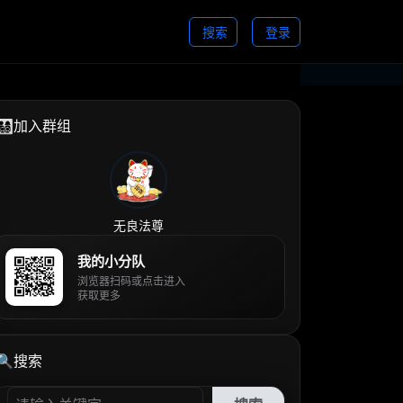
搜索
登录
👨‍👩‍👧‍👦加入群组
无良法尊
我的小分队
浏览器扫码或点击进入
获取更多
🔍搜索