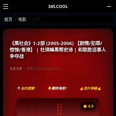
345.COOL
首页
电影
正文
《黑社会》1-2部 (2005-2006) 【剧情/犯罪/
惊悚/香港】 | 杜琪峰黑帮史诗 | 和联胜话事人
争夺战
无良法尊
发表于 2025/6/24 23:53
🔍站内搜索
👇翻转海报！
🔥找片神器🔥
⭐️ 6.8
《黑社会》
收藏
⭐