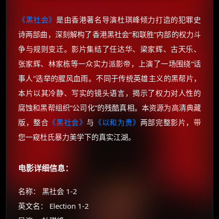
《黑社会》
是由香港著名导演杜琪峰倾力打造的犯罪史
诗两部曲，深刻解构了香港黑社会“和联胜”内部的权力斗
争与规则变迁。影片集结了任达华、梁家辉、古天乐、
张家辉、林家栋等一众实力派影帝，上演了一场围绕“话
事人”选举的腥风血雨。不同于传统英雄主义的黑帮片，
本片以其冷静、写实的镜头语言，揭示了权力对人性的
腐蚀和黑帮组织“公司化”的残酷真相。本资源为高清典藏
版，整合
《黑社会》
与
《以和为贵》
两部完整影片，带
您一窥杜氏暴力美学下的真实江湖。
电影详细信息：
名称： 黑社会 1-2
英文名： Election 1-2