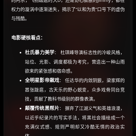
的阿乐，飞扬跋扈的大D，还是野心膨胀的Jimmy，都在
权力的漩涡中逐渐迷失，揭示了“以和为贵”口号下的虚伪
与残酷。
电影硬核看点：
杜氏暴力美学
： 杜琪峰导演标志性的冷峻风格，
站位、光影、调度都极为考究，营造出一种山雨
欲来的紧张感和宿命感。
全明星影帝飙戏
： 任达华的内敛阴狠，梁家辉的
嚣张跋扈，古天乐的野心蜕变，众多戏骨同台竞
技，贡献了教科书级别的群像表演。
颠覆传统黑帮片
： 摒弃了江湖义气和英雄浪漫，
以近乎纪录片的写实手法，将黑社会描绘成一个
充满仪式感、规则严明却又冷酷无情的政治实
体。