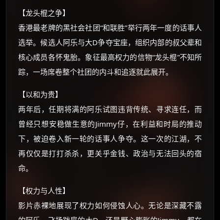
×
🧧 福利领取站
【龙头棍之争】
☕
香港最老牌的黑社会社团“和联胜”举行两年一度的话事人
选举。候选人阿乐与大D争夺宝座，组织内部的叔父辈和
核心成员各怀鬼胎。象征最高权力的信物“龙头棍”不知所
朋友们辛苦了 💦
踪，一场席卷整个社团的内斗和追逐就此展开。
你需要的各种会员，都可低价购买！
如夸克12个月送14天 最低75元！
【以和为贵】
价格有浮动，请直接搜索查最低价！
两年后，任期将满的阿乐试图违背传统、寻求连任，而
还有支付宝现金红包、外卖红包、
曾经只想安稳做生意的Jimmy仔，在利益和时局的推动
优惠券、活动红包，每日可领。
下，被迫卷入新一轮的话事人争夺。这一次的江湖，不
再仅仅是打打杀杀，更关乎金钱、政治与无法回头的宿
⚡
前往【大淘客】领红包
命。
☕ 海外大侠？通过 Ko-fi 赐茶
【权力与人性】
影片赤裸地展现了权力如何侵蚀人心。无论是深藏不露