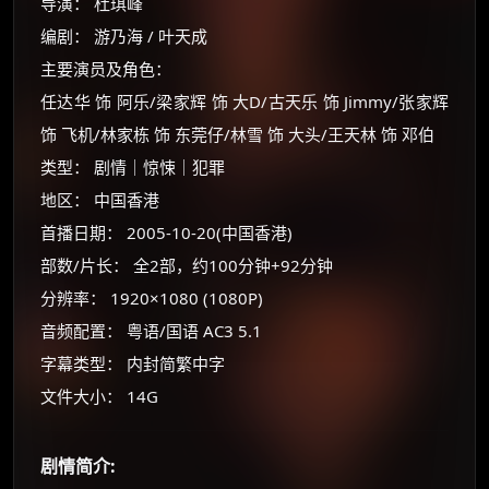
导演： 杜琪峰
编剧： 游乃海 / 叶天成
主要演员及角色：
任达华 饰 阿乐/梁家辉 饰 大D/古天乐 饰 Jimmy/张家辉
饰 飞机/林家栋 饰 东莞仔/林雪 饰 大头/王天林 饰 邓伯
类型： 剧情｜惊悚｜犯罪
地区： 中国香港
首播日期： 2005-10-20(中国香港)
部数/片长： 全2部，约100分钟+92分钟
分辨率： 1920×1080 (1080P)
音频配置： 粤语/国语 AC3 5.1
字幕类型： 内封简繁中字
文件大小： 14G
剧情简介: