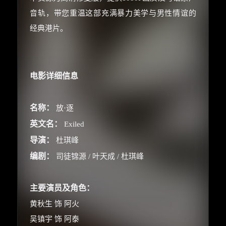
音轨，带您重温这部充满暴力美学与男性情谊的
经典港片。
电影详细信息
名称：
放·逐
英文名：
Exiled
导演：
杜琪峰
编剧：
司徒锦源 / 叶天成 / 杜琪峰
主要演员及角色：
黄秋生 饰 阿火
吴镇宇 饰 阿泰