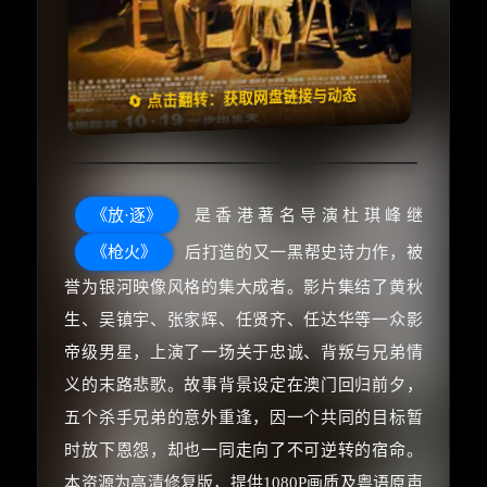
🧧️
失效请反馈
天天领红包
🔄 点击翻转：获取网盘链接与动态
《放·逐》
是香港著名导演杜琪峰继
《枪火》
后打造的又一黑帮史诗力作，被
誉为银河映像风格的集大成者。影片集结了黄秋
生、吴镇宇、张家辉、任贤齐、任达华等一众影
帝级男星，上演了一场关于忠诚、背叛与兄弟情
义的末路悲歌。故事背景设定在澳门回归前夕，
五个杀手兄弟的意外重逢，因一个共同的目标暂
时放下恩怨，却也一同走向了不可逆转的宿命。
本资源为高清修复版，提供1080P画质及粤语原声