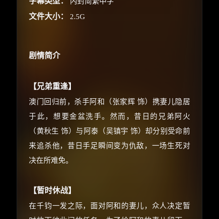
字幕类型：
内封简繁中字
文件大小：
2.5G
×
剧情简介
🧧 福利领取站
☕
【兄弟重逢】
澳门回归前，杀手阿和（张家辉 饰）携妻儿隐居
于此，想要金盆洗手。然而，昔日的兄弟阿火
朋友们辛苦了 💦
（黄秋生 饰）与阿泰（吴镇宇 饰）却分别受命前
你需要的各种会员，都可低价购买！
来追杀他，昔日手足瞬间变为仇敌，一场生死对
如夸克12个月送14天 最低75元！
价格有浮动，请直接搜索查最低价！
决在所难免。
还有支付宝现金红包、外卖红包、
优惠券、活动红包，每日可领。
【暂时休战】
在千钧一发之际，面对阿和的妻儿，众人决定暂
⚡
前往【大淘客】领红包