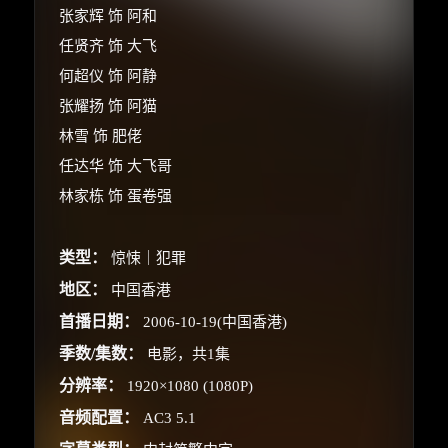
张家辉 饰 阿和
任贤齐 饰 大飞
何超仪 饰 阿静
张耀扬 饰 阿猫
林雪 饰 肥佬
任达华 饰 大飞哥
林家栋 饰 蛋卷强
类型：
惊悚｜犯罪
地区：
中国香港
首播日期：
2006-10-19(中国香港)
季数/集数：
电影，共1集
分辨率：
1920×1080 (1080P)
音频配置：
AC3 5.1