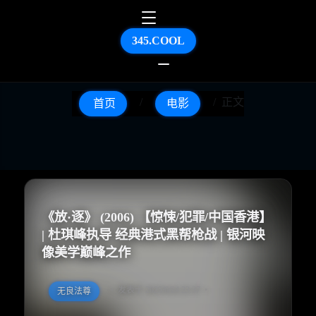
345.COOL
正文
首页
电影
《放·逐》 (2006) 【惊悚/犯罪/中国香港】
| 杜琪峰执导 经典港式黑帮枪战 | 银河映
像美学巅峰之作
发表于 2025/6/24 23:37
无良法尊