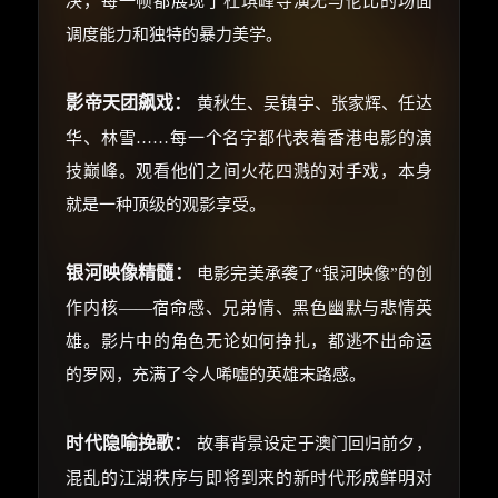
决，每一帧都展现了杜琪峰导演无与伦比的场面
调度能力和独特的暴力美学。
影帝天团飙戏：
黄秋生、吴镇宇、张家辉、任达
华、林雪……每一个名字都代表着香港电影的演
技巅峰。观看他们之间火花四溅的对手戏，本身
就是一种顶级的观影享受。
银河映像精髓：
电影完美承袭了“银河映像”的创
作内核——宿命感、兄弟情、黑色幽默与悲情英
雄。影片中的角色无论如何挣扎，都逃不出命运
的罗网，充满了令人唏嘘的英雄末路感。
时代隐喻挽歌：
故事背景设定于澳门回归前夕，
混乱的江湖秩序与即将到来的新时代形成鲜明对