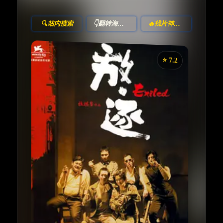
🔍站内搜索
👇翻转海报！
🔥找片神器🔥
⭐️ 7.2
《放·逐》
收藏
⭐
⭐️ 评分：7.2 | 🎬 2006年
夸克网盘