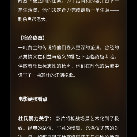
时放下彼此间的任务。为了给阿和的妻儿留下一
笔生活费，他们决定合力完成最后一单生意——
☕ 海外大侠？通过 Ko-fi 赐茶
刺杀黑帮老大。
【宿命终章】
一吨黄金的传说将他们卷入更深的漩涡，曾经的
兄弟情义在利益与道义的撕扯下面临终极考验。
伴随着杜氏标志性的枪声，他们在时代的洪流中
谱写了一曲悲壮的江湖挽歌。
电影硬核看点
杜氏暴力美学：
影片将枪战场景艺术化到了极
致。经典的站位、写意的慢镜、充满仪式感的对