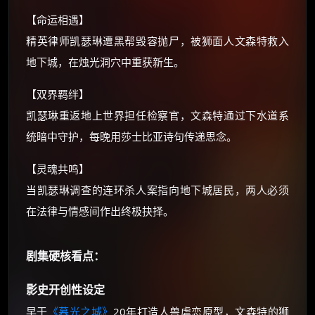
【命运相遇】
还有支付宝现金红包、外卖红包、
优惠券、活动红包，每日可领。
精英律师凯瑟琳遭黑帮毁容抛尸，被狮面人文森特救入
地下城，在烛光洞穴中重获新生。
⚡
前往【大淘客】领红包
【双界羁绊】
凯瑟琳重返地上世界担任检察官，文森特通过下水道系
☕ 海外大侠？通过 Ko-fi 赐茶
统暗中守护，每晚用莎士比亚诗句传递思念。
【灵魂共鸣】
当凯瑟琳调查的连环杀人案指向地下城居民，两人必须
在法律与情感间作出终极抉择。
剧集硬核看点：
影史开创性设定
早于
《暮光之城》
20年打造人兽虐恋原型，文森特的狮