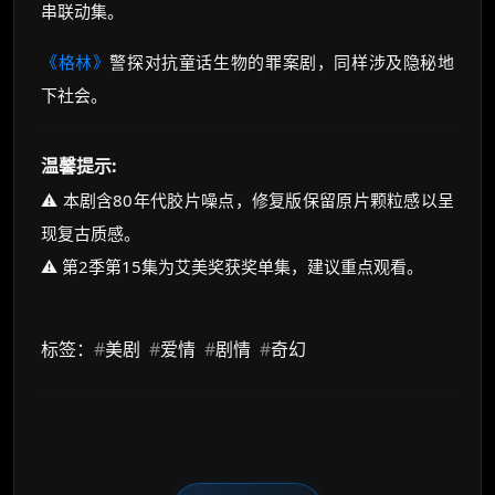
串联动集。
《格林》
警探对抗童话生物的罪案剧，同样涉及隐秘地
下社会。
温馨提示:
⚠️ 本剧含80年代胶片噪点，修复版保留原片颗粒感以呈
现复古质感。
⚠️ 第2季第15集为艾美奖获奖单集，建议重点观看。
标签：
#
美剧
#
爱情
#
剧情
#
奇幻