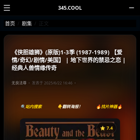
345.COOL
首页
剧集
正文
《侠胆雄狮》(原版)1-3季 (1987-1989) 【爱
情/奇幻/剧情/美国】 | 地下世界的禁忌之恋 |
经典人兽情缘传奇
无良法尊
发表于 2025/6/22 16:46
🔍站内搜索
👇翻转海报！
🔥找片神器🔥
⭐️ 7.4
《侠胆雄狮》
收藏
⭐