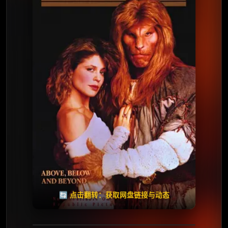
⭐️ 评分：7.4 | 🎬 2012年
✅ 已完结
夸克网盘
🧧️
天天领红包
失效请反馈
🔄 点击翻转：获取网盘链接与动态