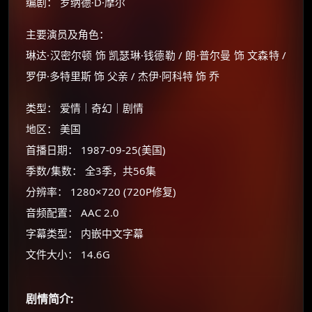
编剧： 罗纳德·D·摩尔
主要演员及角色：
琳达·汉密尔顿 饰 凯瑟琳·钱德勒 / 朗·普尔曼 饰 文森特 /
罗伊·多特里斯 饰 父亲 / 杰伊·阿科特 饰 乔
类型： 爱情｜奇幻｜剧情
地区： 美国
首播日期： 1987-09-25(美国)
季数/集数： 全3季，共56集
×
🧧 福利领取站
分辨率： 1280×720 (720P修复)
☕
音频配置： AAC 2.0
字幕类型： 内嵌中文字幕
文件大小： 14.6G
朋友们辛苦了 💦
你需要的各种会员，都可低价购买！
如夸克12个月送14天 最低75元！
剧情简介:
价格有浮动，请直接搜索查最低价！