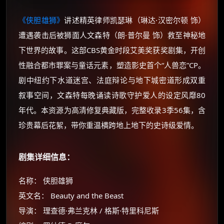
《侠胆雄狮》
讲述精英律师凯瑟琳（琳达·汉密尔顿 饰）
遭遇袭击后被狮面人文森特（朗·普尔曼 饰）救至神秘地
下世界的故事。这部CBS黄金时段艾美奖获奖剧集，开创
性融合都市罪案与童话元素，塑造影史首个“人兽恋”CP。
剧中纽约下水道迷宫、法庭辩论与地下城密道形成双重
叙事空间，文森特每晚诵读诗歌守护爱人的设定风靡80
年代。本资源为高清修复典藏版，完整收录3季56集，含
珍贵幕后花絮，带你重温横跨地上地下的史诗级爱情。
剧集详细信息：
名称： 侠胆雄狮
英文名： Beauty and the Beast
导演： 理查德·弗兰克林 / 格斯·特里科尼斯