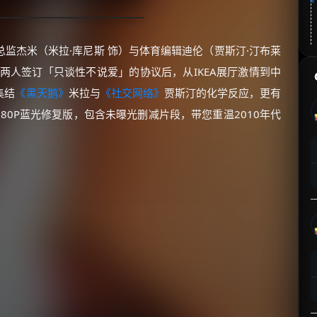
监杰米（米拉·库尼斯 饰）与体育编辑迪伦（贾斯汀·汀布莱
两人签订「只谈性不说爱」的协议后，从IKEA展厅激情到中
集结
《黑天鹅》
米拉与
《社交网络》
贾斯汀的化学反应，更有
80P蓝光修复版，包含未曝光删减片段，带您重温2010年代