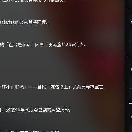
媒体时代的亲密关系困境。
森的「直男癌晚期」同事，贡献全片80%笑点。
×
🧧 福利领取站
☕
朋友们辛苦了 💦
一样不再联系」——当代「友达以上」关系最赤裸宣言。
你需要的各种会员，都可低价购买！
如夸克12个月送14天 最低75元！
价格有浮动，请直接搜索查最低价！
唱，致敬90年代浪漫喜剧的摩登演绎。
还有支付宝现金红包、外卖红包、
优惠券、活动红包，每日可领。