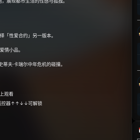
炮，展现都市生活的性感与孤独。
⚡
前往【大淘客】领红包
☕ 海外大侠？通过 Ko-fi 赐茶
演绎「性爱合约」另一版本。
路爱情小品。
史蒂夫·卡瑞尔中年危机的碰撞。
以上观看
按遥控器↑↑↓↓可解锁