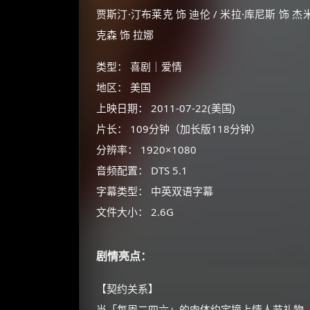
贾斯汀·汀布莱克 饰 迪伦 / 米拉·库尼斯 饰 杰米 
克森 饰 拉娜
类型： 喜剧｜爱情
地区： 美国
上映日期： 2011-07-22(美国)
片长： 109分钟（加长版118分钟）
分辨率： 1920×1080
音频配置： DTS 5.1
字幕类型： 中英双语字幕
文件大小： 2.6G
剧情亮点：
【契约关系】
当「每周二四六」的肉体约定撞上情人节礼物