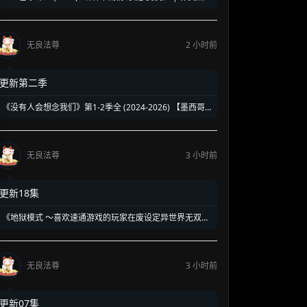
强势回归新作 | 揭露豪门恩怨背后的带血真相
无良法尊
2 小时前
更新第二季
《没有人会想念我们》第1-2季全 (2024-2026) 【墨西哥/
剧情】 | 90年代校园暗黑青春物语 | 五个边缘 loser 的地
下校园经营法则
无良法尊
3 小时前
更新18集
《地狱模式 ～喜欢速通游戏的玩家在废设定异世界无双
～》第1-2季全 (2026) 【日本/动画/奇幻/冒险】 | 终极硬
核废人玩家的受死流异世界无双 | 骨灰级高玩必看的硬核
转生神作
无良法尊
3 小时前
更新07集