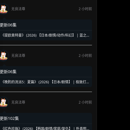
无良法尊
2 小时前
更新06集
《提欧奥特曼》 (2026) 【日本/剧情/动作/科幻】 | 蓝之
巨人的地球守护物语 | 兽医学少年与宇宙怪兽的命运对决
无良法尊
2 小时前
更新06集
《晚酌的流派5：夏篇》 (2026) 【日本/剧情】 | 极致打工
人的终极饮酒美学 | 盛夏消暑必备的硬核孤独美食神剧
无良法尊
2 小时前
更新102集
《红色珍珠》 (2026) 【韩国/剧情/家庭/复仇】 | 朴真熙