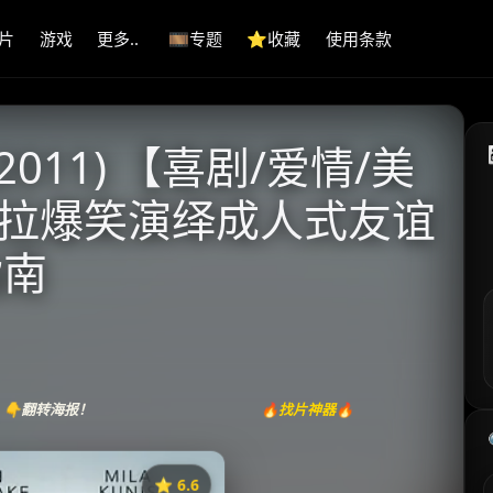
片
游戏
更多..
🎞️专题
⭐️收藏
使用条款
011) 【喜剧/爱情/美
×米拉爆笑演绎成人式友谊
指南
👇翻转海报！
🔥找片神器🔥
⭐️ 6.6