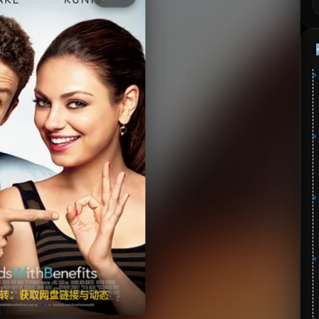
《朋友也上床》
⭐
分：6.6 | 🎬 2011年
夸克网盘
🧧️
失效请反馈
翻转：获取网盘链接与动态