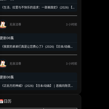
《生活、拉里与不快乐的追求：一部美国史》 (2026) 【美
国/喜剧】 | 贱神拉里恶搞建国两百五十年 | 伪历史版《抑
制热情》荒诞来袭
无良法尊
3 小时前
更新06集
《我家的弟弟们真是让您费心了》 (2026) 【日本/动画】
| 突如其来的同居大危机 | 2026盛夏必看的超人气乙女向
治愈乙女番
无良法尊
3 小时前
更新06集
《正后方的神威》 (2026) 【日本/动画】 | 恶搞向除灵搞
笑新番 | 极致反差的爽到升天爆笑之旅
📅日历