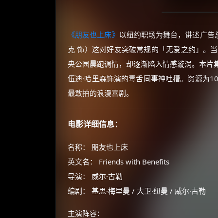
《朋友也上床》
以纽约职场为舞台，讲述广告总
克 饰）这对好友突破常规的「无爱之约」。当
央公园晨跑调情，却逐渐陷入情感漩涡。本片
伍迪·哈里森饰演的毒舌同事神吐槽。资源为10
最敢拍的浪漫喜剧。
电影详细信息：
名称： 朋友也上床
英文名： Friends with Benefits
导演： 威尔·古勒
编剧： 基思·梅里曼 / 大卫·纽曼 / 威尔·古勒
主演阵容：