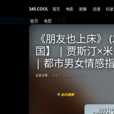
345.COOL
首页
电影
剧集
动漫
纪录
首页
电影
正文
《朋友也上床》 (2
国】 | 贾斯汀
| 都市男女情感
无良法尊
发表于 2025/6/22 12:24
🔍站内搜索