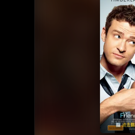
收藏
⭐️ 评
天天领红包
🔄 点击