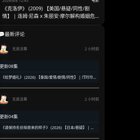
2026/8/8 12:45
电影
《克洛伊》 (2009) 【美国/悬疑/同性/剧
情】 | 连姆·尼森 x 朱丽安·摩尔解构婚姻危
机 | 顶级情欲悬疑里的欲望与救赎
💬最新评论
无良法尊
2 小时前
更新08集
《绘梦婚礼》 (2026) 【泰国/爱情/剧情/同性】 | 邝玲玲
与Orm的二搭深情力作 | 探讨执子之手背后的现实与成长
无良法尊
2 小时前
更新04集
《请保持名侦探原来的样子》 (2026) 【日本/悬疑】 | 幻
觉中的神级脑洞日常推理 | 轮椅上的阿尔茨海默名侦探