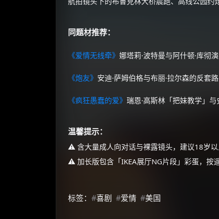
航拍镜头下的布鲁克林大桥晨跑、高线公园约
同题材推荐：
《爱情无线牵》
娜塔莉·波特曼与阿什顿·库彻
《炮友》
安迪·萨姆伯格与布丽·拉尔森的反套
《疯狂愚蠢的爱》
瑞恩·高斯林「把妹教学」与
温馨提示：
⚠️ 含大量成人向对话与裸露镜头，建议18岁
⚠️ 加长版包含「IKEA展厅NG片段」彩蛋，
标签：
#
喜剧
#
爱情
#
美国