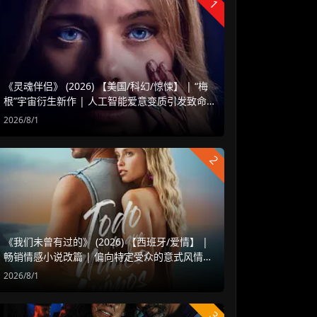
1
《灵魂伴侣》 (2026) 【美国/科幻/惊悚】 | “梅
根”宇宙衍生新作 | 人工智能爱意变质引发致命
危机
2026/8/1
2
《我们未曾有过的》 (2026) 【西班牙/爱情】 |
畅销情感小说改篇 | 偏向特定受众的意式风情治
愈爱情片
2026/8/1
3