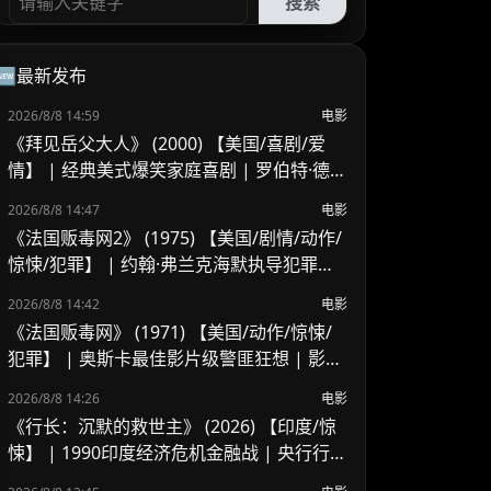
搜索
🆕最新发布
2026/8/8 14:59
电影
《拜见岳父大人》 (2000) 【美国/喜剧/爱
情】 | 经典美式爆笑家庭喜剧 | 罗伯特·德尼
罗 x 本·斯蒂勒的交锋
2026/8/8 14:47
电影
《法国贩毒网2》 (1975) 【美国/剧情/动作/
惊悚/犯罪】 | 约翰·弗兰克海默执导犯罪续
作 | 吉恩·哈克曼跨国缉毒的异乡困局
2026/8/8 14:42
电影
《法国贩毒网》 (1971) 【美国/动作/惊悚/
犯罪】 | 奥斯卡最佳影片级警匪狂想 | 影史
野性追逐戏与警匪片里程碑
2026/8/8 14:26
电影
《行长：沉默的救世主》 (2026) 【印度/惊
悚】 | 1990印度经济危机金融战 | 央行行长
挽救国家崩溃危机