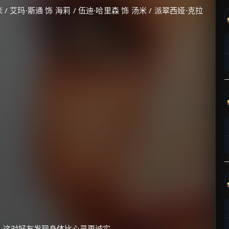
/ 艾玛·斯通 饰 海莉 / 伍迪·哈里森 饰 汤米 / 派翠西娅·克拉
，这对好友发现身体比心灵更诚实。