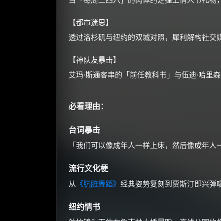
【都市迷思】
透过洛杉矶与纽约的双城对照，犀利解构社交
【神队友暴击】
艾玛·斯通客串的「前任教科书」与伍迪·哈里
必看理由：
台词暴击
「我们可以像成年人一样上床，然后像成年人
流行文化梗
从
《肮脏舞蹈》
经典姿势复刻到贾斯汀即兴弹
纽约情书