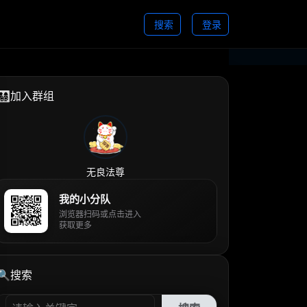
搜索
登录
👨‍👩‍👧‍👦加入群组
无良法尊
我的小分队
浏览器扫码或点击进入
获取更多
🔍搜索