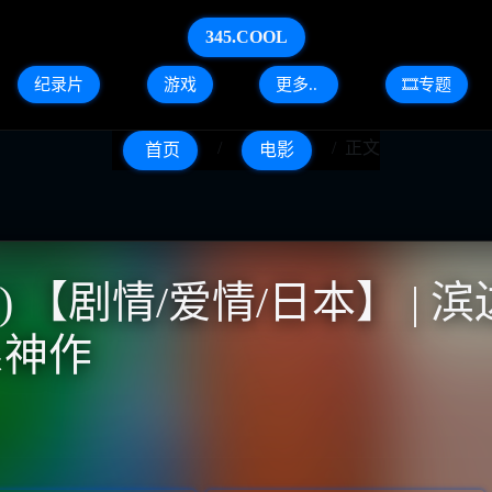
345.COOL
纪录片
游戏
更多..
🎞️专题
正文
首页
电影
7) 【剧情/爱情/日本】 |
系神作