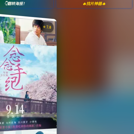
👇翻转海报！
🔥找片神器🔥
⭐️ 7.0
《念念手纪》
藏
⭐
评分：7.0 | 🎬 2017年
夸克网盘