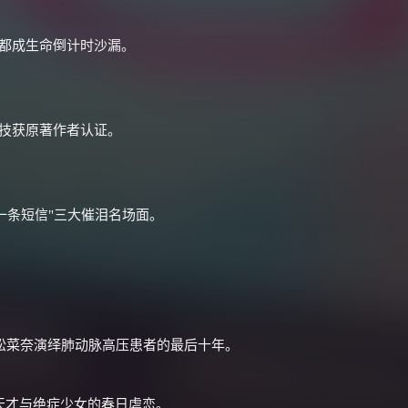
价格有浮动，请直接搜索查最低价！
记都成生命倒计时沙漏。
还有支付宝现金红包、外卖红包、
优惠券、活动红包，每日可领。
⚡
前往【大淘客】领红包
演技获原著作者认证。
☕ 海外大侠？通过 Ko-fi 赐茶
后一条短信"三大催泪名场面。
松菜奈演绎肺动脉高压患者的最后十年。
天才与绝症少女的春日虐恋。