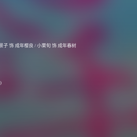
景子 饰 成年樱良 / 小栗旬 饰 成年春树
)