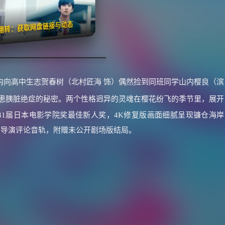
🧧️
失效请反馈
红包
击翻转：获取网盘链接与动态
内向高中生志贺春树（北村匠海 饰）偶然捡到同班同学山内樱良（滨
患胰脏绝症的秘密。两个性格迥异的灵魂在樱花纷飞的季节里，展开
1届日本电影学院奖最佳新人奖，4K修复版画面细腻呈现镰仓海岸
带导演评论音轨，附赠未公开剧场版结局。