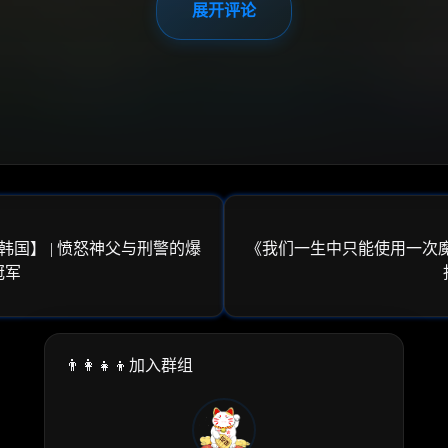
展开评论
犯罪/韩国】 | 愤怒神父与刑警的爆
《我们一生中只能使用一次魔法》 
冠军
👨‍👩‍👧‍👦加入群组