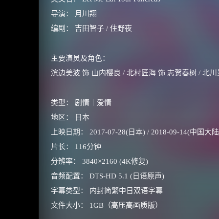
导演： 月川翔
编剧： 吉田智子 / 住野夜
主要演员及角色：
滨边美波 饰 山内樱良 / 北村匠海 饰 志贺春树 / 北川
类型： 剧情｜爱情
地区： 日本
上映日期： 2017-07-28(日本) / 2018-09-14(中国大陆
片长： 116分钟
分辨率： 3840×2160 (4K修复)
音频配置： DTS-HD 5.1 (日语原声)
字幕类型： 内封简繁中日双语字幕
文件大小： 1GB（高压高画质版）