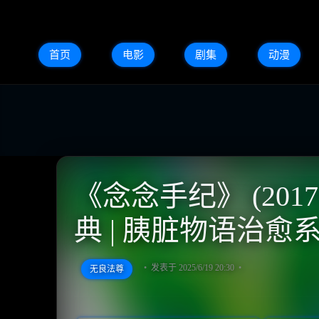
首页
电影
剧集
动漫
《念念手纪》 (201
典 | 胰脏物语治愈
发表于 2025/6/19 20:30
无良法尊