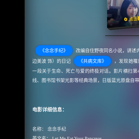
天天领
🔄 点
《念念手纪》
改编自住野夜同名小说，讲述
边美波 饰）的日记
《共病文库》
，发现她罹
一段关于生命、死亡与爱的终极对话。影片横扫第4
线、图书馆书架光影等经典场景，日版蓝光原盘自
电影详细信息：
名称： 念念手纪
英文名： Let Me Eat Your Pancreas