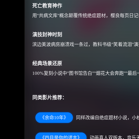
死亡教育神作
用"共病文库"概念颠覆传统绝症题材，樱良每页日
演技封神时刻
滨边美波病房崩溃戏一条过，教科书级"笑着流泪"
经典场景还原
100%复刻小说中"图书馆告白""烟花大会奔跑""最
同类影片推荐：
《余命10年》
同样改编自绝症题材小说，小
《四月是你的谎言》
动画真人双版本，音乐