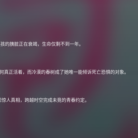
女孩的胰脏正在衰竭，生命仅剩不到一年。
如何真正活着，而冷漠的春树成了她唯一能倾诉死亡恐惧的对象。
×
🧧 福利领取站
☕
现惊人真相，跨越时空完成未竟的青春约定。
朋友们辛苦了 💦
你需要的各种会员，都可低价购买！
如夸克12个月送14天 最低75元！