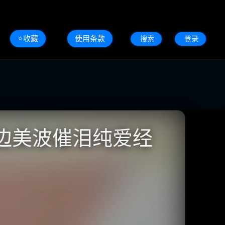
⭐️收藏
使用条款
搜索
登录
 滨边美波催泪纯爱经