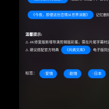
《今夜，即便这份恋情从世界消散》
记忆删
温馨提示:
⚠️ 4K修复版新增导演剪辑版彩蛋，需在片尾字幕时连
⚠️ 建议搭配官方特典
《共病文库》
电子版同
标签：
#
爱情
#
剧情
#
日本