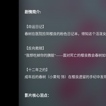
剧情简介:
【命运日记】
春树在医院捡到樱良的粉色日记本，得知这个活泼
【反向救赎】
"我想吃掉你的胰脏"——面对死亡的樱良教会春树
【十二年之约】
成年后的春树（小栗旬 饰）在樱良遗留的手纪中发
影片核心泪点：