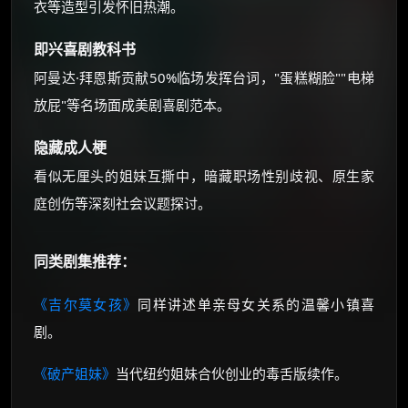
衣等造型引发怀旧热潮。
即兴喜剧教科书
阿曼达·拜恩斯贡献50%临场发挥台词，"蛋糕糊脸""电梯
放屁"等名场面成美剧喜剧范本。
隐藏成人梗
看似无厘头的姐妹互撕中，暗藏职场性别歧视、原生家
庭创伤等深刻社会议题探讨。
同类剧集推荐：
《吉尔莫女孩》
同样讲述单亲母女关系的温馨小镇喜
剧。
《破产姐妹》
当代纽约姐妹合伙创业的毒舌版续作。