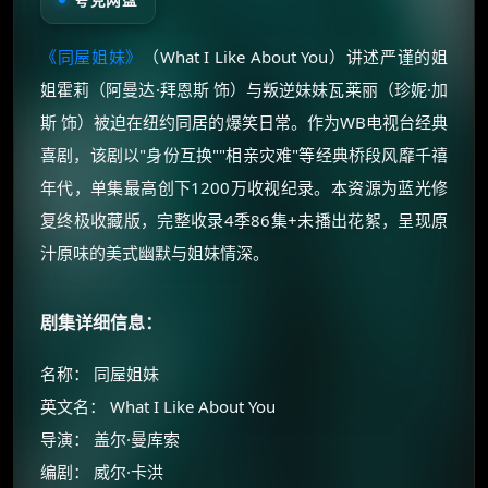
《同屋姐妹》
（What I Like About You）讲述严谨的姐
姐霍莉（阿曼达·拜恩斯 饰）与叛逆妹妹瓦莱丽（珍妮·加
斯 饰）被迫在纽约同居的爆笑日常。作为WB电视台经典
喜剧，该剧以"身份互换""相亲灾难"等经典桥段风靡千禧
年代，单集最高创下1200万收视纪录。本资源为蓝光修
复终极收藏版，完整收录4季86集+未播出花絮，呈现原
汁原味的美式幽默与姐妹情深。
剧集详细信息：
名称： 同屋姐妹
英文名： What I Like About You
导演： 盖尔·曼库索
编剧： 威尔·卡洪