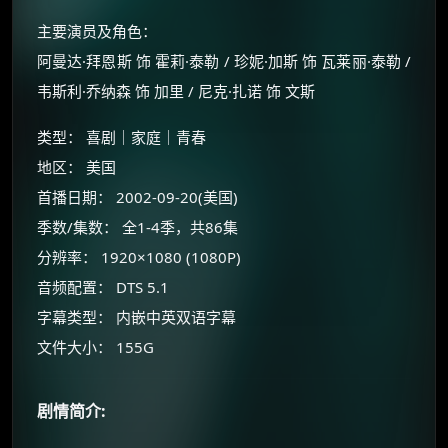
主要演员及角色：
阿曼达·拜恩斯 饰 霍莉·泰勒 / 珍妮·加斯 饰 瓦莱丽·泰勒 /
韦斯利·乔纳森 饰 加里 / 尼克·扎诺 饰 文斯
类型： 喜剧｜家庭｜青春
地区： 美国
首播日期： 2002-09-20(美国)
季数/集数： 全1-4季，共86集
×
🧧 福利领取站
分辨率： 1920×1080 (1080P)
音频配置： DTS 5.1
☕
字幕类型： 内嵌中英双语字幕
文件大小： 155G
朋友们辛苦了 💦
你需要的各种会员，都可低价购买！
剧情简介:
如夸克12个月送14天 最低75元！
价格有浮动，请直接搜索查最低价！