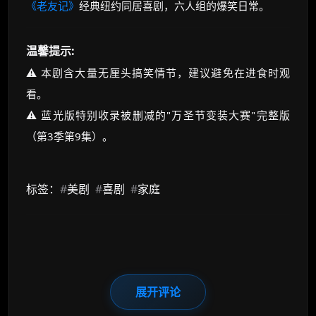
《老友记》
经典纽约同居喜剧，六人组的爆笑日常。
温馨提示:
⚠️ 本剧含大量无厘头搞笑情节，建议避免在进食时观
看。
⚠️ 蓝光版特别收录被删减的"万圣节变装大赛"完整版
（第3季第9集）。
标签：
#
美剧
#
喜剧
#
家庭
展开评论