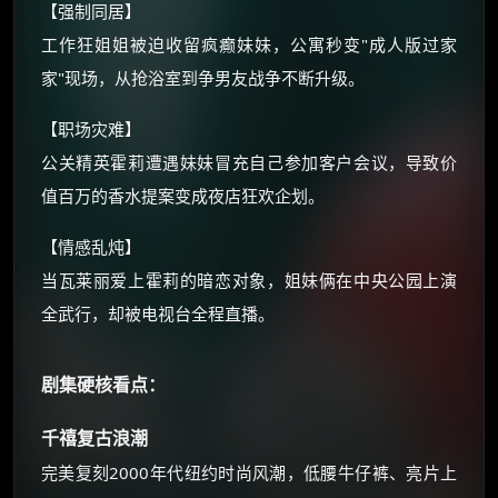
【强制同居】
还有支付宝现金红包、外卖红包、
工作狂姐姐被迫收留疯癫妹妹，公寓秒变"成人版过家
优惠券、活动红包，每日可领。
家"现场，从抢浴室到争男友战争不断升级。
⚡
前往【大淘客】领红包
【职场灾难】
公关精英霍莉遭遇妹妹冒充自己参加客户会议，导致价
☕ 海外大侠？通过 Ko-fi 赐茶
值百万的香水提案变成夜店狂欢企划。
【情感乱炖】
当瓦莱丽爱上霍莉的暗恋对象，姐妹俩在中央公园上演
全武行，却被电视台全程直播。
剧集硬核看点：
千禧复古浪潮
完美复刻2000年代纽约时尚风潮，低腰牛仔裤、亮片上