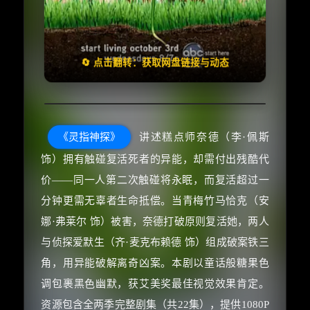
🧧️
失效请反馈
天天领红包
🔄 点击翻转：获取网盘链接与动态
《灵指神探》
讲述糕点师奈德（李·佩斯
饰）拥有触碰复活死者的异能，却需付出残酷代
价——同一人第二次触碰将永眠，而复活超过一
分钟更需无辜者生命抵偿。当青梅竹马恰克（安
娜·弗莱尔 饰）被害，奈德打破原则复活她，两人
与侦探爱默生（齐·麦克布赖德 饰）组成破案铁三
角，用异能破解离奇凶案。本剧以童话般糖果色
调包裹黑色幽默，获艾美奖最佳视觉效果肯定。
资源包含全两季完整剧集（共22集），提供1080P