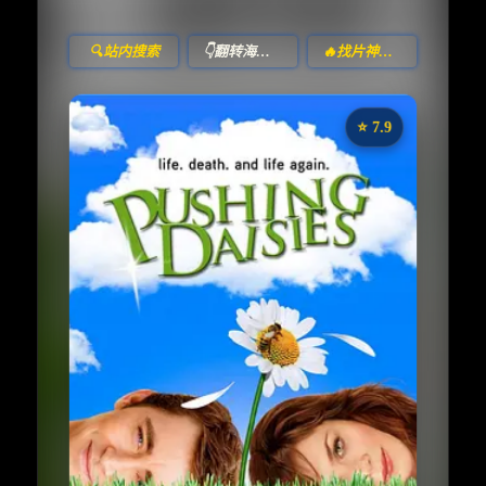
🔍站内搜索
👇翻转海报！
🔥找片神器🔥
⭐️ 7.9
《灵指神探》
收藏
⭐
⭐️ 评分：7.9 | 🎬 2007年
✅ 已完结
夸克网盘