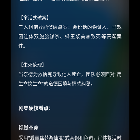
优惠券、活动红包，每日可领。
⚡
前往【大淘客】领红包
【童话式破案】
三人组借异能侦破悬案：会说话的狗证人、马戏
☕ 海外大侠？通过 Ko-fi 赐茶
团连体双胞胎谋杀、蜂王浆美容致死等荒诞案
件。
【生死伦理】
当奈德为救恰克导致他人死亡，团队必须面对"用
生命换生命"的道德困境与情感纠葛。
剧集硬核看点：
视觉革命
采用"爱丽丝梦游仙境"式高饱和色调，尸体复活时