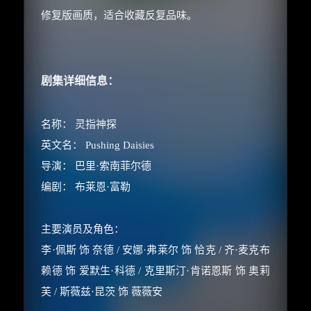
修复版画质，适合收藏反复品味。
剧集详细信息：
名称： 灵指神探
英文名： Pushing Daisies
导演： 巴里·索南菲尔德
编剧： 布莱恩·富勒
主要演员及角色：
李·佩斯 饰 奈德 / 安娜·弗莱尔 饰 恰克 / 齐·麦克布
赖德 饰 爱默生·科德 / 克里斯汀·肯诺恩斯 饰 奥莉
芙 / 斯薇兹·昆茨 饰 薇薇安