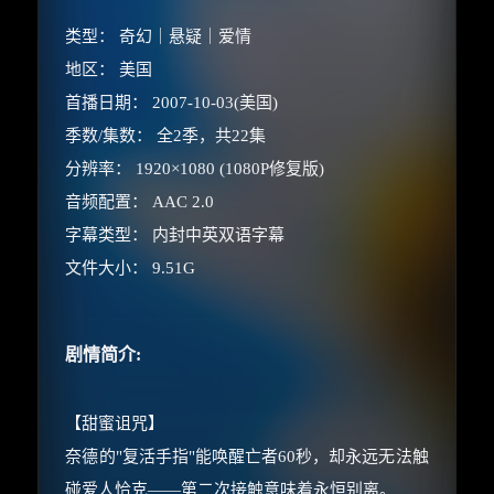
类型： 奇幻｜悬疑｜爱情
地区： 美国
首播日期： 2007-10-03(美国)
季数/集数： 全2季，共22集
分辨率： 1920×1080 (1080P修复版)
×
🧧 福利领取站
音频配置： AAC 2.0
字幕类型： 内封中英双语字幕
☕
文件大小： 9.51G
剧情简介:
朋友们辛苦了 💦
你需要的各种会员，都可低价购买！
如夸克12个月送14天 最低75元！
【甜蜜诅咒】
价格有浮动，请直接搜索查最低价！
奈德的"复活手指"能唤醒亡者60秒，却永远无法触
还有支付宝现金红包、外卖红包、
碰爱人恰克——第二次接触意味着永恒别离。