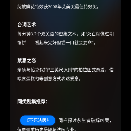
绽放鲜花特效获2008年艾美奖最佳特效奖。
台词艺术
每分钟3.7个双关语的密集文本，如"死亡就像过期
馅饼——看起来完好但尝一口就会要命"。
禁忌之恋
奈德与恰克保持"三英尺原则"的柏拉图式恋爱，借
喂食蛋糕勺等创意方式表达爱意。
同类剧集推荐：
《不死法医》
同样探讨永生者破解凶案，
但更侧重历史悬疑与法医专业。