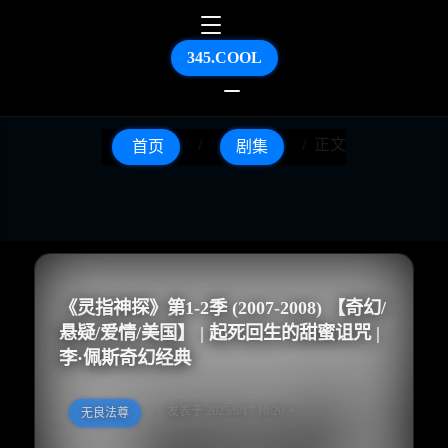
345.COOL
正文
首页
剧集
《灵指神探》第1-2季 (2007-2008) 【奇幻/
悬疑/爱情/美国】 | 起死回生的甜蜜诅咒 |
李·佩斯奇幻经典
发表于 2025/6/17 10:20
无良法尊