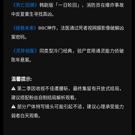
《死亡回溯》
韩剧版「一日轮回」，消防员在爆炸事故
中反复重生寻找真凶。
《拯救未来》
BBC神作，法医通过死者视网膜影像破解凶
案密码。
《灵异档案》
同类型冷门经典，验尸官用通灵能力侦破
陈年悬案。
温馨提示:
⚠️ 第二季因收视不佳遭腰斩，最终集留有开放式结局，
建议搭配粉丝自制结局解析观看。
⚠️ 部分尸体特写镜头可能引起不适，建议心理承受能力
弱者白天观看。