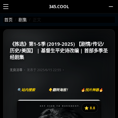
345.COOL
首页
剧集
正文
《拣选》第1-5季 (2019-2025) 【剧情/传记/
历史/美国】 | 基督生平史诗改编 | 首部多季圣
经剧集
无良法尊
发表于 2025/6/15 22:55
🔍站内搜索
👇翻转海报！
🔥找片神器🔥
⭐️ 8.8
《拣选》
收藏
⭐