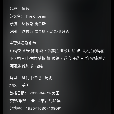
名称： 拣选
英文名： The Chosen
导演： 达拉斯·詹金斯
编剧： 达拉斯·詹金斯 / 瑞恩·斯旺森
主要演员及角色：
乔纳森·鲁米 饰 耶稣 / 沙赫拉·亚兹达尼 饰 抹大拉的玛丽
亚 / 帕里什·布拉纳根 饰 彼得 / 乔治·H·萨里 饰 安德烈 /
阿丽莎·维加 饰 拉结
类型： 剧情｜传记｜历史
地区： 美国
×
🧧 福利领取站
首播日期： 2019-04-21(美国)
☕
季数/集数： 全1-4季，共48集
分辨率： 1920×1080 (1080P)