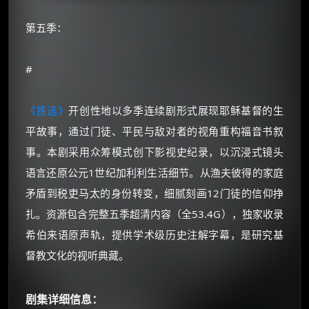
第五季：
#
《拣选》
开创性地以多季连续剧形式展现耶稣基督的生
平故事，通过门徒、平民与敌对者的视角重构福音书叙
事。本剧采用众筹模式创下影视史纪录，以沉浸式镜头
语言还原公元1世纪加利利生活细节。从渔夫彼得的家庭
矛盾到税吏马太的身份转变，细腻刻画12门徒的信仰挣
扎。资源包含完整五季超清内容（全53.4G），独家收录
希伯来语原声轨，提供学术级历史注解字幕，是研究基
督教文化的视听典藏。
剧集详细信息：