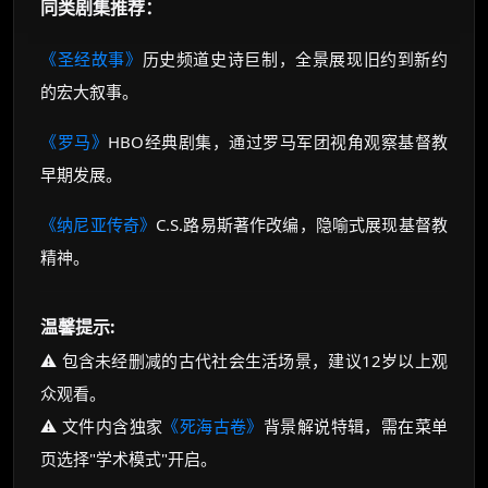
同类剧集推荐：
《圣经故事》
历史频道史诗巨制，全景展现旧约到新约
的宏大叙事。
《罗马》
HBO经典剧集，通过罗马军团视角观察基督教
早期发展。
《纳尼亚传奇》
C.S.路易斯著作改编，隐喻式展现基督教
精神。
温馨提示:
⚠️ 包含未经删减的古代社会生活场景，建议12岁以上观
众观看。
⚠️ 文件内含独家
《死海古卷》
背景解说特辑，需在菜单
页选择"学术模式"开启。