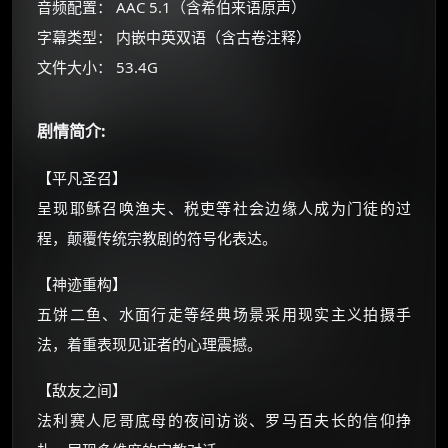
音频配置： AAC 5.1（含希伯来语原声）
朋友们辛苦了 💦
字幕类型： 内嵌中英双语（含古卷注释）
你需要的各种会员，都可低价购买！
如夸克12个月送14天 最低75元！
文件大小： 53.4G
价格有浮动，请直接搜索查最低价！
还有支付宝现金红包、外卖红包、
剧情简介:
优惠券、活动红包，每日可领。
【平凡圣召】
⚡
前往【大淘客】领红包
呈现耶稣召唤渔夫、税吏等社会边缘人成为门徒的过
程，颠覆传统宗教剧的符号化表达。
☕ 海外大侠？通过 Ko-fi 赐茶
【神迹重构】
五饼二鱼、水面行走等经典场景采用现实主义拍摄手
法，着重表现见证者的心理震撼。
【敌友之间】
法利赛人尼哥底母的夜间访谈、罗马百夫长的信仰挣