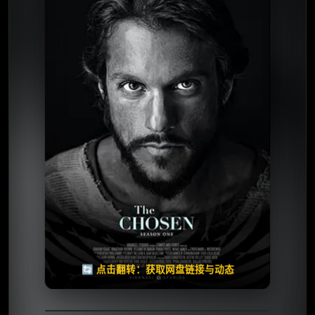
⭐️ 评分：8.8 | 🎬 2019年
📺 连载中
夸克网盘
迅雷网盘
🧧️
天天领红包
失效请反馈
🔄 点击翻转：获取网盘链接与动态